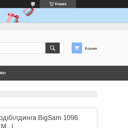
Кошик
Кошик
МІН
одібілдинга BigSam 1098
М , L