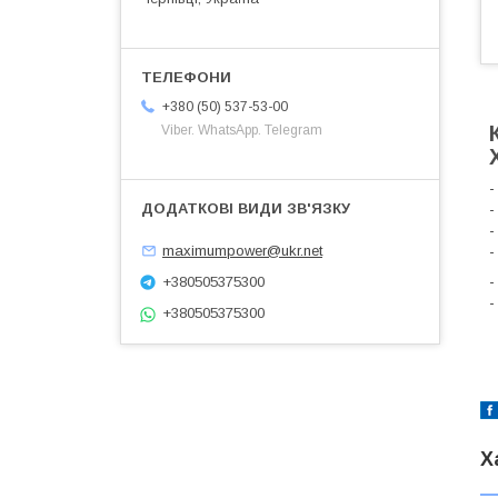
+380 (50) 537-53-00
Viber. WhatsApp. Telegram
-
-
-
-
maximumpower@ukr.net
-
+380505375300
-
+380505375300
Х