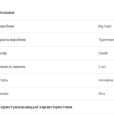
Основні
иробник
Big Sam
раїна виробник
Туреччи
олір
Синій
ількість кишень
2 шт.
тать
Чоловіча
Сезон
Літо
Користувальницькі характеристики