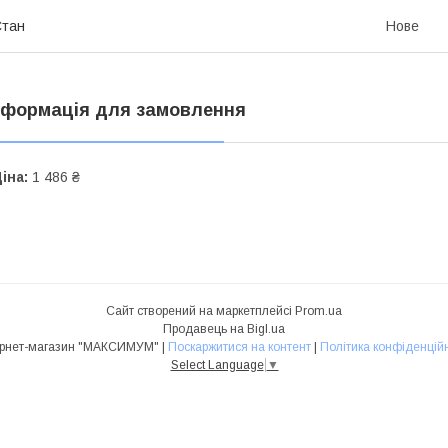
Стан
Нове
нформація для замовлення
іна:
1 486 ₴
Сайт створений на маркетплейсі
Prom.ua
Продавець на Bigl.ua
Інтернет-магазин "МАКСИМУМ" |
Поскаржитися на контент
|
Політика конфіденційн
Select Language
▼