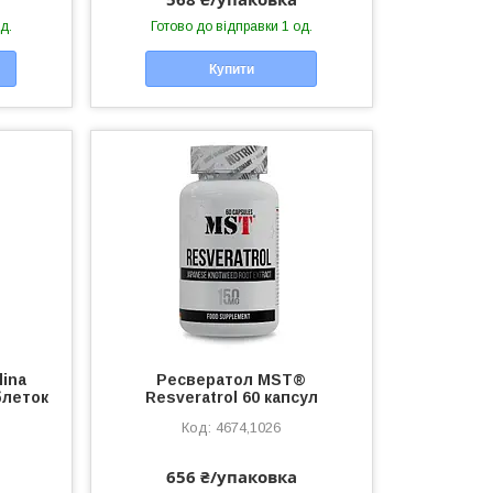
д.
Готово до відправки 1 од.
Купити
lina
Ресвератол MST®
блеток
Resveratrol 60 капсул
4674,1026
656 ₴/упаковка