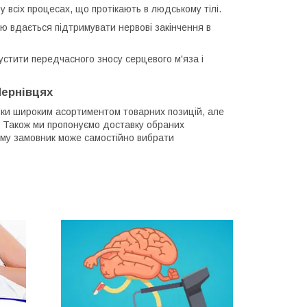
у всіх процесах, що протікають в людському тілі.
ю вдається підтримувати нервові закінчення в
устити передчасного зносу серцевого м'яза і
Чернівцях
льки широким асортиментом товарних позицій, але
х. Також ми пропонуємо доставку обраних
ьому замовник може самостійно вибрати