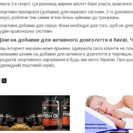
мега-3 в спорті. Ця різновид жирних кислот бере участь практично 
портивні препарати (добавки) для нервової системи. З їх допомого
онусі, роблячи тим самим м'язи більш чуйними до тренувань.
портивні добавки для серця. Вони необхідні для того, щоб не доп
удин кровоносної системи.
Ціни на добавки для активного довголіття в Києві, 
аш інтернет-магазин може приємно здивувати своїх клієнтів не ті
 низькими цінами на добавки для активного довголіття в Чернівця
родуктів спортивного харчування в будь-яке місто України. При ц
ідповідний поштовий сервіс.