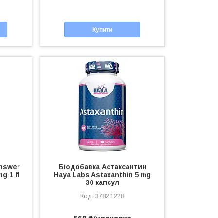
Купити
Answer
Біодобавка Астаксантин
g 1 fl
Haya Labs Astaxanthin 5 mg
30 капсул
3782.1228
568 ₴/упаковка