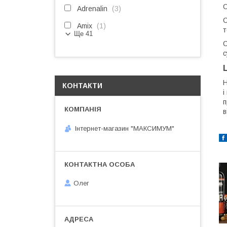
О
Adrenalin
3
С
Amix
1
т
Ще 41
С
с
Н
КОНТАКТИ
і
п
в
Інтернет-магазин "МАКСИМУМ"
Олег