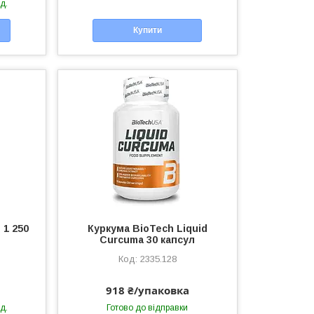
д.
Купити
 1 250
Куркума BioTech Liquid
Curcuma 30 капсул
2335.128
918 ₴/упаковка
д.
Готово до відправки