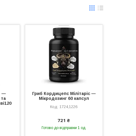
+ —
Гриб Кордицепс Мілітаріс —
 та
Мікродозинг 60 капсул
ві120
1724,1226
721 ₴
Готово до відправки 1 од.