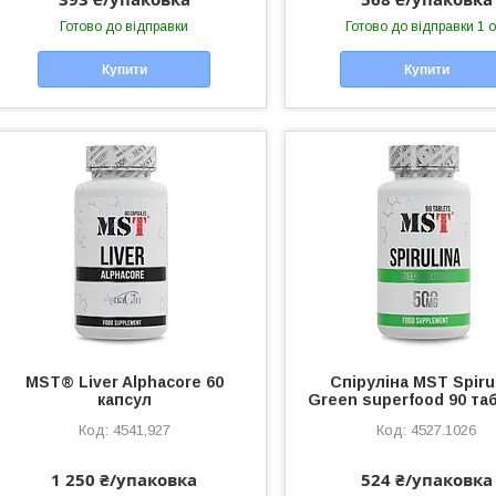
Готово до відправки
Готово до відправки 1 о
Купити
Купити
MST® Liver Alphaсore 60
Спіруліна MST Spiru
капсул
Green superfood 90 та
4541,927
4527.1026
1 250 ₴/упаковка
524 ₴/упаковка