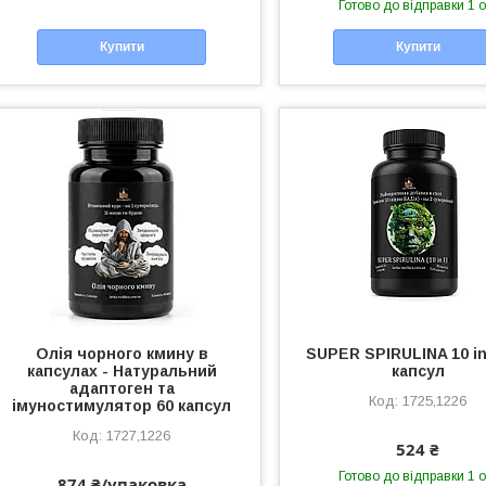
Готово до відправки 1 о
Купити
Купити
Олія чорного кмину в
SUPER SPIRULINA 10 in
капсулах - Натуральний
капсул
адаптоген та
1725,1226
імуностимулятор 60 капсул
1727,1226
524 ₴
Готово до відправки 1 о
874 ₴/упаковка