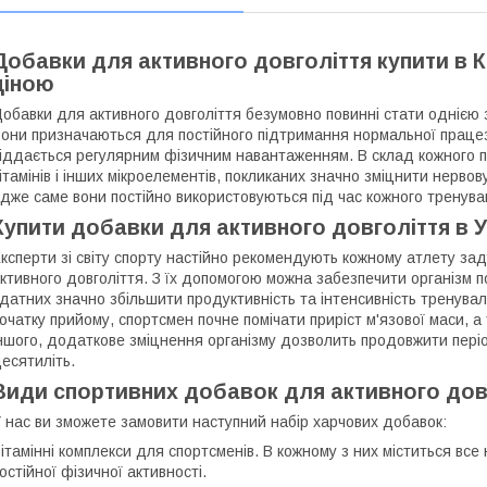
Добавки для активного довголіття купити в К
ціною
обавки для активного довголіття безумовно повинні стати однією 
они призначаються для постійного підтримання нормальної працезд
іддається регулярним фізичним навантаженням. В склад кожного прод
ітамінів і інших мікроелементів, покликаних значно зміцнити нерво
дже саме вони постійно використовуються під час кожного тренува
Купити добавки для активного довголіття в У
ксперти зі світу спорту настійно рекомендують кожному атлету за
ктивного довголіття. З їх допомогою можна забезпечити організм 
датних значно збільшити продуктивність та інтенсивність тренуваль
очатку прийому, спортсмен почне помічати приріст м'язової маси, а
ншого, додаткове зміцнення організму дозволить продовжити періо
есятиліть.
Види спортивних добавок для активного довг
 нас ви зможете замовити наступний набір харчових добавок:
ітамінні комплекси для спортсменів. В кожному з них міститься вс
остійної фізичної активності.