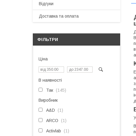
Відгуки
Доставка та оплата
Д
В
ФІЛЬТРИ
п
в
а
Ціна
Е
а
В наявності
з
п
Так
145
і
Виробник
д
A&D
1
У
ARCO
1
В
Activlab
1
п