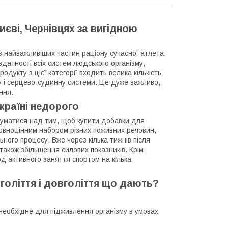
иєві, Чернівцях за вигідною
з найважливіших частин раціону сучасної атлета.
атності всіх систем людського організму,
укту з цієї категорії входить велика кількість
ву і серцево-судинну системи. Це дуже важливо,
ння.
країні недорого
думатися над тим, щоб купити добавки для
повноцінним набором різних поживних речовин,
ного процесу. Вже через кілька тижнів після
 також збільшення силових показників. Крім
д активного заняття спортом на кілька
оліття і довголіття що дають?
е необхідне для підживлення організму в умовах