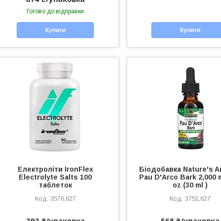
Готово до відправки
Купити
Купити
Електроліти IronFlex
Біодобавка Nature's 
Electrolyte Salts 100
Pau D'Arco Bark 2,000 m
таблеток
oz (30 ml )
3576,627
3751,627
393 ₴/упаковка
568 ₴/упаковка