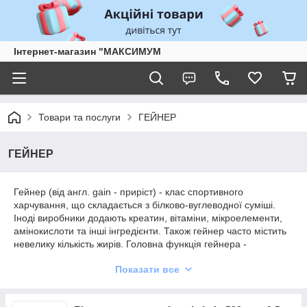
Інтернет-магазин "МАКСИМУМ
Товари та послуги
ГЕЙНЕР
ГЕЙНЕР
Гейнер (від англ. gain - приріст) - клас спортивного
харчування, що складається з білково-вуглеводної суміші.
Іноді виробники додають креатин, вітаміни, мікроелементи,
амінокислоти та інші інгредієнти. Також гейнер часто містить
невелику кількість жирів. Головна функція гейнера -
збільшення маси тіла і швидке поповнення енергетичних
Показати все
запасів. Ефективність комбінування протеїну і вуглеводів в
бодібілдингу доведена в декількох незалежних дослідженнях.
Для чого приймають гейнер