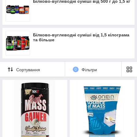
Білково-вуглеводні суміші від 500 г до 1,5 кг
Гейнер призначений для людей худорлявої статури або
ектоморфів, без проблемного жироотложения, які прагнуть
додати м'язову масу за короткі терміни. Якщо ви додасте три
порції даної спортивної добавки до свого звичайного раціону
і будете систематично займатися бодібілдингом, то ваша
маса почне неухильно зростати. Для людей з швидкою
Білково-вуглеводні суміші від 1,5 кілограма
та більше
швидкістю метаболічних реакцій цього часом буває
недостатньо, тому доводиться включати додаткові спортивні
добавки і піднімати калорійність добового раціону. Людям,
схильним до повноти або ендоморф приймати гейнер не
рекомендується, так як більша частина вуглеводів буде
Сортування
0
Фільтри
депонуватися в жирову тканину, тому їм розумніше
розглядати в якості добавки протеїнові суміші, а вуглеводи
споживати переважно повільні.
Також гейнер добре підходить легкоатлетам, боксерам,
футболістам, баскетболістам та іншим спортсменам, які
піддаються тривалим аеробним навантаженням. Вживання
гейнера перед навантаженнями дозволяє підтримувати
високий рівень енергії під час занять та ігор, а після тренінгу
допомагає відновити сили і м'язи. Якщо ви будете
дотримувати правильну дієту і режим прийому гейнера, то ви
можете легко підтримувати вагу на потрібному рівні. Сучасні
гейнери добре підходять не тільки для приросту м'язової