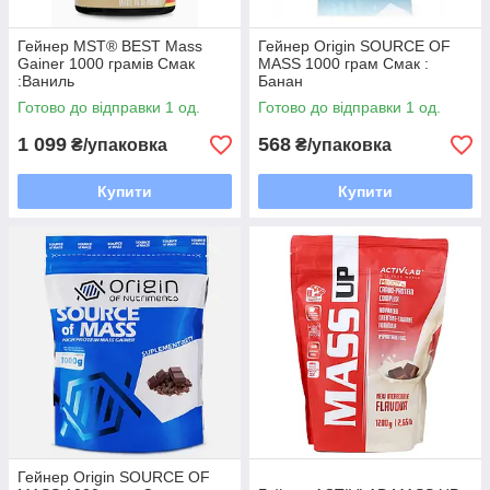
маси, але і як енергетики та відновники.
Як приймати гейнер
Гейнер MST® BEST Mass
Гейнер Origin SOURCE OF
Gainer 1000 грамів Смак
MASS 1000 грам Смак :
У бодібілдингу найбільш підходящий час для прийому
:Ваниль
Банан
гейнера - через декілька хвилин після тренінгу.У цей момент
Готово до відправки 1 од.
Готово до відправки 1 од.
відкривається так зване білково-вуглеводне вікно, яке може
повноцінно закрити гейнер. Це дозволить атлету швидко
1 099
568
₴/упаковка
₴/упаковка
відновити сили, відновити м'язову тканину, придушити
катаболічні процеси і поповнити виснажені енергетичні
Купити
Купити
запаси.
Гейнер Origin SOURCE OF