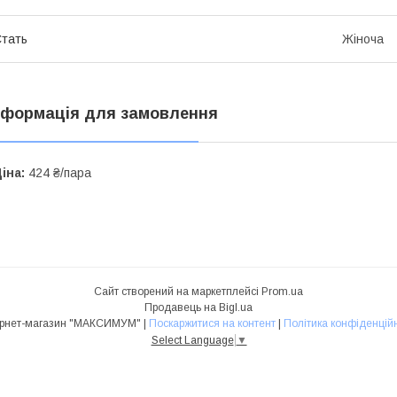
тать
Жіноча
нформація для замовлення
іна:
424 ₴/пара
Сайт створений на маркетплейсі
Prom.ua
Продавець на Bigl.ua
Інтернет-магазин "МАКСИМУМ" |
Поскаржитися на контент
|
Політика конфіденційн
Select Language
▼