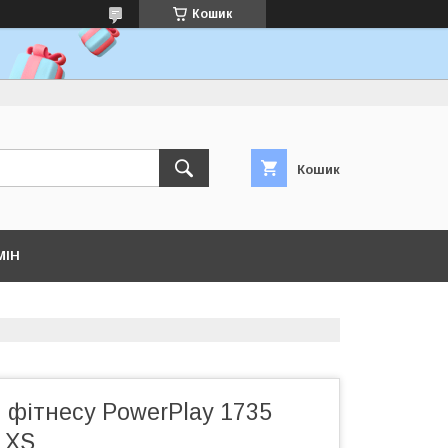
Кошик
Кошик
МІН
 фітнесу PowerPlay 1735
р XS