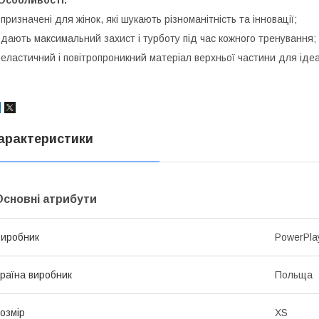
Особливості:
 призначені для жінок, які шукають різноманітність та інновації;
 дають максимальний захист і турботу під час кожного тренування;
 еластичний і повітропроникний матеріал верхньої частини для ідеа
арактеристики
Основні атрибути
иробник
PowerPla
раїна виробник
Польща
озмір
XS