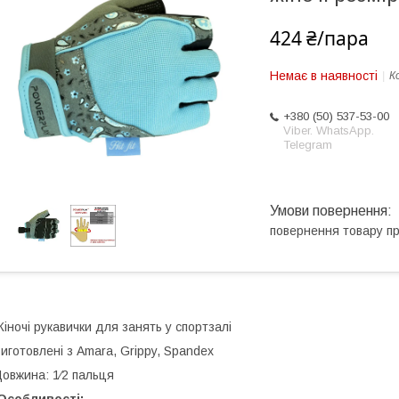
424 ₴/пара
Немає в наявності
К
+380 (50) 537-53-00
Viber. WhatsApp.
Telegram
повернення товару п
іночі рукавички для занять у спортзалі
иготовлені з Amara, Grippy, Spandex
овжина: 1⁄2 пальця