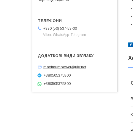
-
-
-
+380 (50) 537-53-00
Viber. WhatsApp. Telegram
Х
maximumpower@ukr.net
+380505375300
+380505375300
В
К
Р