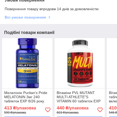
Умови повернення
Повернення товару впродовж 14 днів за домовленістю
Всі умови повернення
Подібні товари компанії
Мелатонін Puritan's Pride
Вітаміни PVL MUTANT
Віта
MELATONIN 3мг 240
MULTI ATHLETE"S
табл
таблеток EXP 8/26 року
VITAMIN 60 таблеток EXP
вкл
включно
9/26 року включно
413
440
410
₴/упаковка
₴/упаковка
590 ₴/упаковка
603 ₴/упаковка
546 ₴