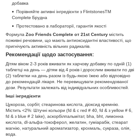
добавка
Порівняйте активні інгредієнти з FlintstonesTM
Complete Брудна
Протестовано в лабораторії, гарантія якості
Формула
Zoo Friends Complete от 21st Century
містить
поживні речовини, що мають антиоксидантні властивості, що
пригнічують активність вільних радикалів.
Рекомендації щодо застосування:
Дітям віком 2-3 років вживати як харчову добавку по одній (1)
таблетці на день — дітям від 4 років і дорослим вживати по дві
(2) таблетки на день разом із будь-якою їжею або відповідно
до рекомендацій лікаря. Не перевищувати рекомендованої
дози. Результати залежать від індивідуальних особливостей.
Інші інгредієнти
Цукороза, сорбіт, стеаринова кислота, діоксид кремнію.
Містить <2%: Штучні кольори (fd & c red # 40, fd & з yellow # 6,
fd & з blue # 2 lake), аскорбілпальмітат, bha, bht, лимонна
кислота, dl-альфа-токоферол, желатин, гуміарабік, стеарат
магнію, натуральний ароматизатор, крохмаль, сукраза, олія,
вода.