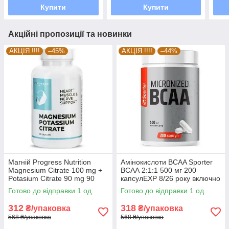
Купити
Купити
Акційні пропозиції та новинки
АКЦІЯ !!!!
–45%
АКЦІЯ !!!!
–44%
Магній Progress Nutrition
Амінокислоти BCAA Sporter
Magnesium Citrate 100 mg +
ВСАА 2:1:1 500 мг 200
Potasium Citrate 90 mg 90
капсулEXP 8/26 року включно
капсул EXP 8/26 року
Готово до відправки 1 од.
Готово до відправки 1 од.
включно
312
318
₴/упаковка
₴/упаковка
568 ₴/упаковка
568 ₴/упаковка