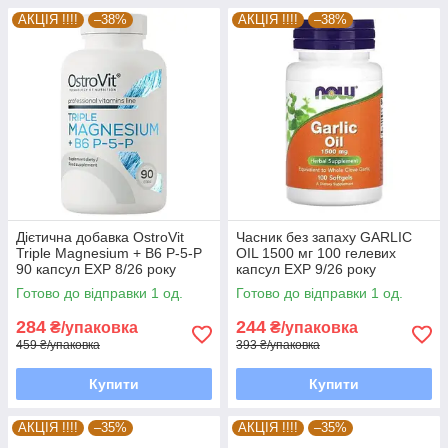
АКЦІЯ !!!!
–38%
АКЦІЯ !!!!
–38%
Дієтична добавка OstroVit
Часник без запаху GARLIC
Triple Magnesium + B6 P-5-P
OIL 1500 мг 100 гелевих
90 капсул EXP 8/26 року
капсул EXP 9/26 року
включно
включно
Готово до відправки 1 од.
Готово до відправки 1 од.
284
244
₴/упаковка
₴/упаковка
459 ₴/упаковка
393 ₴/упаковка
Купити
Купити
АКЦІЯ !!!!
–35%
АКЦІЯ !!!!
–35%