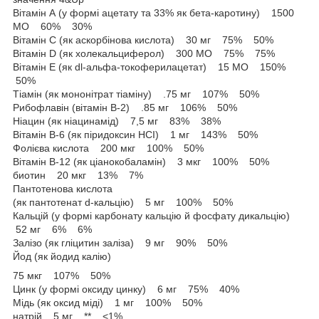
Вітамін А (у формі ацетату та 33% як бета-каротину) 1500
МО 60% 30%
Вітамін C (як аскорбінова кислота) 30 мг 75% 50%
Вітамін D (як холекальциферол) 300 МО 75% 75%
Вітамін Е (як dl-альфа-токоферилацетат) 15 МО 150%
50%
Тіамін (як мононітрат тіаміну) .75 мг 107% 50%
Рибофлавін (вітамін B-2) .85 мг 106% 50%
Ніацин (як ніацинамід) 7,5 мг 83% 38%
Вітамін В-6 (як піридоксин HCI) 1 мг 143% 50%
Фолієва кислота 200 мкг 100% 50%
Вітамін В-12 (як ціанокобаламін) 3 мкг 100% 50%
биотин 20 мкг 13% 7%
Пантотенова кислота
(як пантотенат d-кальцію) 5 мг 100% 50%
Кальцій (у формі карбонату кальцію й фосфату дикальцію)
52 мг 6% 6%
Залізо (як гліцитин заліза) 9 мг 90% 50%
Йод (як йодид калію)
75 мкг 107% 50%
Цинк (у формі оксиду цинку) 6 мг 75% 40%
Мідь (як оксид міді) 1 мг 100% 50%
натрій 5 мг ** <1%