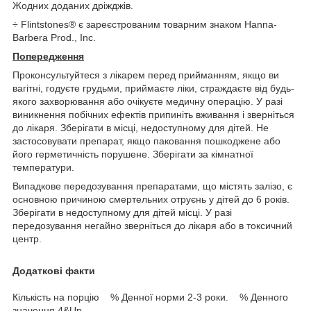
Жодних доданих дріжджів.
÷ Flintstones® є зареєстрованим товарним знаком Hanna-
Barbera Prod., Inc.
Попередження
Проконсультуйтеся з лікарем перед прийманням, якщо ви
вагітні, годуєте грудьми, приймаєте ліки, страждаєте від будь-
якого захворювання або очікуєте медичну операцію. У разі
виникнення побічних ефектів припиніть вживання і зверніться
до лікаря. Зберігати в місці, недоступному для дітей. Не
застосовувати препарат, якщо паковання пошкоджене або
його герметичність порушене. Зберігати за кімнатної
температури.
Випадкове передозування препаратами, що містять залізо, є
основною причиною смертельних отруєнь у дітей до 6 років.
Зберігати в недоступному для дітей місці. У разі
передозування негайно зверніться до лікаря або в токсичний
центр.
Додаткові факти
Кількість на порцію % Денної норми 2-3 роки. % Денного
значення 4&Up