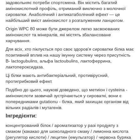
задовольняє потреби спортсмена. Він містить багатий
амінокислотний профіль, отриманий виключно з молочної
сироватки. Анаболічний і антикатаболічний ефект — це
найбільший вміст амінокислот з розгалуженим ланцюгом.
Origin WPC 80 може бути джерелом легко засвоюваних
амінокислот та мінералів, які містять збалансоване
харчування.
Для всіх, хто піклується про своє здоров'я сироватки білка має
позитивний вплив на нашу імунну систему через присутність
B- lactogubulins, альфа lactoubulins, лактоферрина,
лактопероксидаза.
Ці білки мають антибактеріальний, противірусний,
протигрибковий ефект.
Подібно до цього, наукові доведено, що метиіон і cysteina -
амінокислоти зазвичай зустрічаються у сироваткі, вони є
попередниками gutationu - білка, який захищає організм від
вільних радіалів і мутагенів.
Інгредієнти:
концентрований білок / ароматизатор у разі продукту з
смаком (какакао для шоколадного смаку / лимонна кислота
(регулятор кислоти) / лецитин (емульгатор) / червона буряка