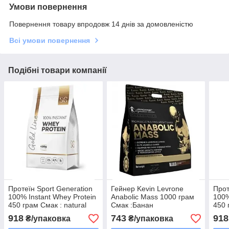
Умови повернення
Повернення товару впродовж 14 днів за домовленістю
Всі умови повернення
Подібні товари компанії
Протеїн Sport Generation
Гейнер Kevin Levrone
Прот
100% Instant Whey Protein
Anabolic Mass 1000 грам
100%
450 грам Смак : natural
Смак :Банан
450 
cher
918
743
918
₴/упаковка
₴/упаковка