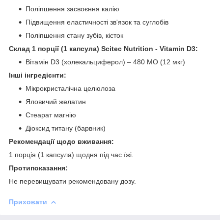
Поліпшення засвоєння калію
Підвищення еластичності зв'язок та суглобів
Поліпшення стану зубів, кісток
Склад 1 порції (1 капсула) Scitec Nutrition - Vitamin D3:
Вітамін D3 (холекальциферол) – 480 МО (12 мкг)
Інші інгредієнти:
Мікрокристалічна целюлоза
Яловичий желатин
Стеарат магнію
Діоксид титану (барвник)
Рекомендації щодо вживання:
1 порція (1 капсула) щодня під час їжі.
Протипоказання:
Не перевищувати рекомендовану дозу.
Приховати