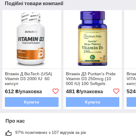
Подібні товари компанії
Вітамін Д BioTech (USA)
Вітамін Д3 Puritan's Pride
Віта
Vitamin D3 2000 IU 60
Vitamin D3 250mcg (10
VITA
капсул
000 IU) 100 Softgels
капс
612
481
524
₴/упаковка
₴/упаковка
Купити
Купити
Про нас
97% позитивних з 107 відгуків за рік