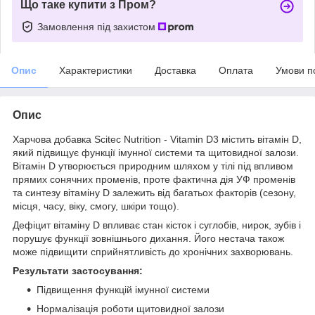
Що таке купити з Пром?
Замовлення під захистом
Опис
Характеристики
Доставка
Оплата
Умови п
Опис
Харчова добавка Scitec Nutrition - Vitamin D3 містить вітамін D,
який підвищує функції імунної системи та щитовидної залози.
Вітамін D утворюється природним шляхом у тілі під впливом
прямих сонячних променів, проте фактична дія УФ променів
та синтезу вітаміну D залежить від багатьох факторів (сезону,
місця, часу, віку, смогу, шкіри тощо).
Дефіцит вітаміну D впливає стан кісток і суглобів, нирок, зубів і
порушує функції зовнішнього дихання. Його нестача також
може підвищити сприйнятливість до хронічних захворювань.
Результати застосування:
Підвищення функцій імунної системи
Нормалізація роботи щитовидної залози