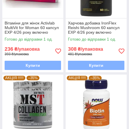
Вітаміни для жінок Activlab
Харчова добавка IronFlex
MultiVit for Woman 60 капсул
Reishi Mushroom 60 капсул
EXP 4/26 року включно
EXP 4/26 року включно
Готово до відправки 1 од.
Готово до відправки 1 од.
236
308
₴/упаковка
₴/упаковка
393 ₴/упаковка
481 ₴/упаковка
Купити
Купити
АКЦІЯ !!!!!
–35%
АКЦІЯ !!!!
–35%