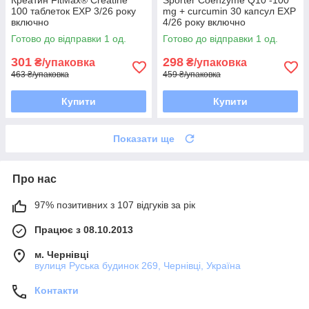
Креатин FitMax® Creatine
Sporter Coenzyme Q10 -100
100 таблеток EXP 3/26 року
mg + curcumin 30 капсул EXP
включно
4/26 року включно
Готово до відправки 1 од.
Готово до відправки 1 од.
301
298
₴/упаковка
₴/упаковка
463 ₴/упаковка
459 ₴/упаковка
Купити
Купити
Показати ще
Про нас
97% позитивних з 107 відгуків за рік
Працює з 08.10.2013
м. Чернівці
вулиця Руська будинок 269, Чернівці, Україна
Контакти