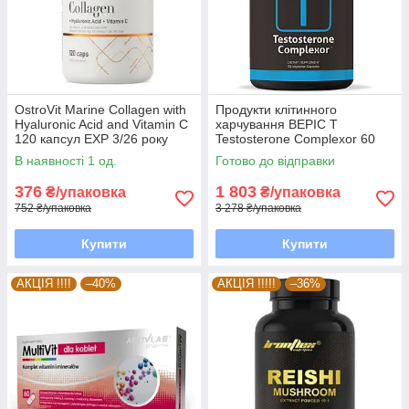
OstroVit Marine Collagen with
Продукти клітинного
Hyaluronic Acid and Vitamin C
харчування BEPIC T
120 капсул EXP 3/26 року
Testosterone Complexor 60
включно
капсул EXP 6/26 року
В наявності 1 од.
Готово до відправки
включно
376
1 803
₴/упаковка
₴/упаковка
752 ₴/упаковка
3 278 ₴/упаковка
Купити
Купити
АКЦІЯ !!!!
–40%
АКЦІЯ !!!!!
–36%