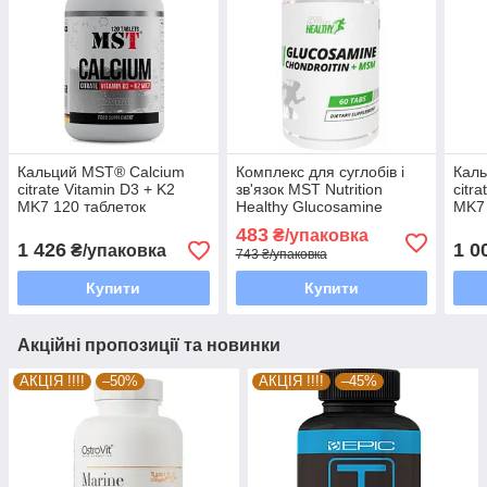
Кальций MST® Calcium
Комплекс для суглобів і
Кал
citrate Vitamin D3 + K2
зв'язок MST Nutrition
citr
MK7 120 таблеток
Healthy Glucosamine
MK7 
Chondroitin + MSM 60
4/26
483
₴/упаковка
таблеток EXP 3/26 року
1 426
1 0
₴/упаковка
743 ₴/упаковка
включно
Купити
Купити
Акційні пропозиції та новинки
АКЦІЯ !!!!
–50%
АКЦІЯ !!!!
–45%