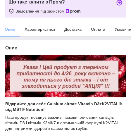
Що таке купити з Пром?
Замовлення під захистом
Опис
Характеристики
Доставка
Оплата
Умови п
Опис
Відкрийте для себе Calcium citrate Vitamin D3+K2VITAL®
від MST® Nutrition!
Наш продукт поєднує важливі поживні речовини кальцій,
вітамін D3 і вітамін K2MK7 в оптимальній формулі K2VITAL
для підтримки здоров’я ваших кісток і зубів.