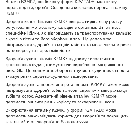
Вітамін K2MK7, особливо у формі K2VITAL®, має низку
переваг для здоров’я. Ось деякі з ключових переваг вітаміну
K2MK7:
Здоров’я кісток: Вітамін K2MK7 відіграє вирішальну роль у
регулюванні метаболізму кальцію в організмі. Він активує
специфічні білки, які відповідають за транспортування кальцію
з крові в кістки та його зберігання там. Це допомагає
підтримувати здоров’я та міцність кісток та може знизити ризик
остеопорозу та переломів кісток.
Здоров’я судин: вітамін K2MK7 підтримує еластичність
кровоносних судин, стимулюючи вироблення матриксного
білка Gla. Це допомагає зберегти гнучкість судинних стінок та
знижує ризик серцево-судинних захворювань.
Здоров’я зубів та порожнини рота: вітамін K2MK7 також може
підтримувати здоров’я зубів та ясен, сприяючи мінералізації
зубів та кісток. Адекватний рівень вітаміну K2MK7 може
допомогти знизити ризик карієсу та захворювань ясен.
Використання вітаміну K2MK7 у формі K2VITAL® може
допомогти максимізувати користь для здоров’я та покращити
загальний стан здоров’я та благополуччя.