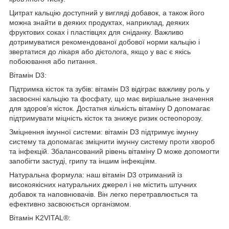
Цитрат кальцію доступний у вигляді добавок, а також його
можна знайти в деяких продуктах, наприклад, деяких
фруктових соках і пластівцях для сніданку. Важливо
дотримуватися рекомендованої добової норми кальцію і
звертатися до лікаря або дієтолога, якщо у вас є якісь
побоювання або питання.
Вітамін D3:
Підтримка кісток та зубів: вітамін D3 відіграє важливу роль у
засвоєнні кальцію та фосфату, що має вирішальне значення
для здоров’я кісток. Достатня кількість вітаміну D допомагає
підтримувати міцність кісток та знижує ризик остеопорозу.
Зміцнення імунної системи: вітамін D3 підтримує імунну
систему та допомагає зміцнити імунну систему проти хвороб
та інфекцій. Збалансований рівень вітаміну D може допомогти
запобігти застуді, грипу та іншим інфекціям.
Натуральна формула: наш вітамін D3 отриманий із
високоякісних натуральних джерел і не містить штучних
добавок та наповнювачів. Він легко перетравлюється та
ефективно засвоюється організмом.
Вітамін K2VITAL®: