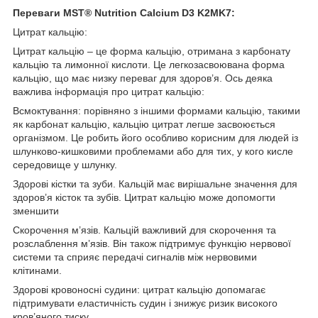
Переваги MST® Nutrition Calcium D3 K2MK7:
Цитрат кальцію:
Цитрат кальцію – це форма кальцію, отримана з карбонату
кальцію та лимонної кислоти. Це легкозасвоювана форма
кальцію, що має низку переваг для здоров’я. Ось деяка
важлива інформація про цитрат кальцію:
Всмоктування: порівняно з іншими формами кальцію, такими
як карбонат кальцію, кальцію цитрат легше засвоюється
організмом. Це робить його особливо корисним для людей із
шлунково-кишковими проблемами або для тих, у кого кисле
середовище у шлунку.
Здорові кістки та зуби. Кальцій має вирішальне значення для
здоров’я кісток та зубів. Цитрат кальцію може допомогти
зменшити
Скорочення м’язів. Кальцій важливий для скорочення та
розслаблення м’язів. Він також підтримує функцію нервової
системи та сприяє передачі сигналів між нервовими
клітинами.
Здорові кровоносні судини: цитрат кальцію допомагає
підтримувати еластичність судин і знижує ризик високого
кров’яного тиску.