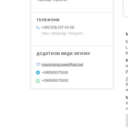
+380 (50) 537-53-00
Viber. WhatsApp. Telegram
M
L
р
maximumpower@ukr.net
н
р
+380505375300
Д
+380505375300
б
н
M
п
х