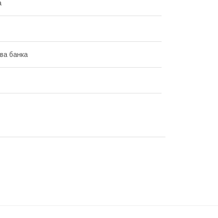
а
ва банка