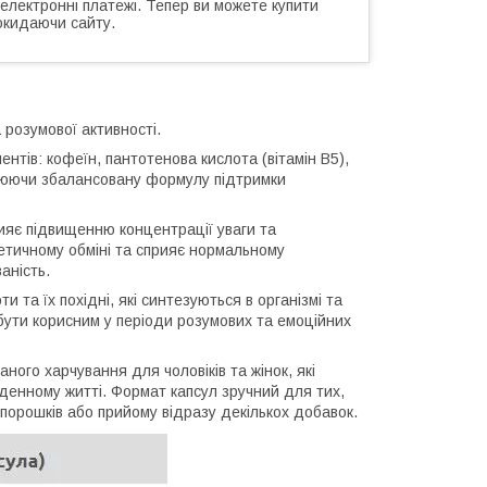
 електронні платежі. Тепер ви можете купити
окидаючи сайту.
 розумової активності.
нтів: кофеїн, пантотенова кислота (вітамін B5),
орюючи збалансовану формулу підтримки
яє підвищенню концентрації уваги та
етичному обміні та сприяє нормальному
аність.
и та їх похідні, які синтезуються в організмі та
е бути корисним у періоди розумових та емоційних
ого харчування для чоловіків та жінок, які
кденному житті. Формат капсул зручний для тих,
порошків або прийому відразу декількох добавок.