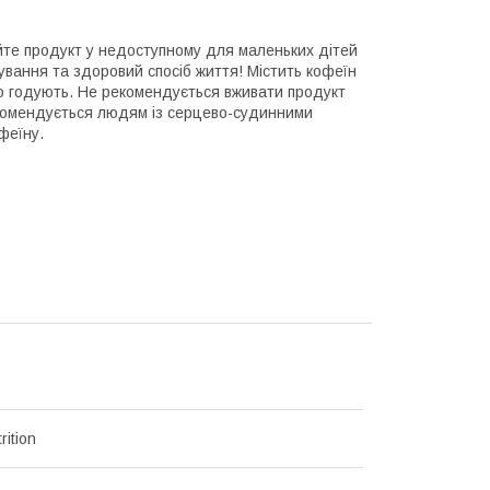
те продукт у недоступному для маленьких дітей
ування та здоровий спосіб життя! Містить кофеїн
 що годують. Не рекомендується вживати продукт
рекомендується людям із серцево-судинними
феїну.
rition