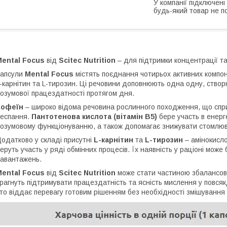
У компанії підключені
будь-який товар не п
ental Focus
від
Scitec Nutrition
– для підтримки концентрації та
Капсули
Mental Focus
містять поєднання чотирьох активних компоне
-карнітин та L-тирозин. Ці речовини доповнюють одна одну, ств
озумової працездатності протягом дня.
Кофеїн
– широко відома речовина рослинного походження, що спри
еспання.
Пантотенова кислота (вітамін B5)
бере участь в енерг
озумовому функціонуванню, а також допомагає знижувати стомлюв
одатково у складі присутні
L-карнітин
та
L-тирозин
– амінокислот
еруть участь у ряді обмінних процесів. Їх наявність у раціоні мож
авантажень.
ental Focus
від
Scitec Nutrition
може стати частиною збалансован
рагнуть підтримувати працездатність та ясність мислення у повся
то віддає перевагу готовим рішенням без необхідності змішування 