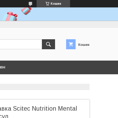
Кошик
Кошик
МІН
вка Scitec Nutrition Mental
сул