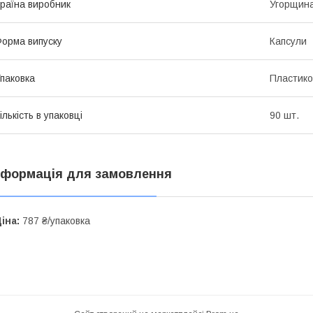
раїна виробник
Угорщин
орма випуску
Капсули
паковка
Пластико
ількість в упаковці
90 шт.
нформація для замовлення
іна:
787 ₴/упаковка