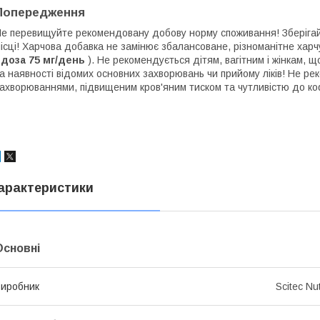
Попередження
е перевищуйте рекомендовану добову норму споживання! Зберігай
ісці! Харчова добавка не замінює збалансоване, різноманітне харч
(
доза 75 мг/день
). Не рекомендується дітям, вагітним і жінкам,
а наявності відомих основних захворювань чи прийому ліків! Не 
ахворюваннями, підвищеним кров'яним тиском та чутливістю до ко
арактеристики
Основні
иробник
Scitec Nut