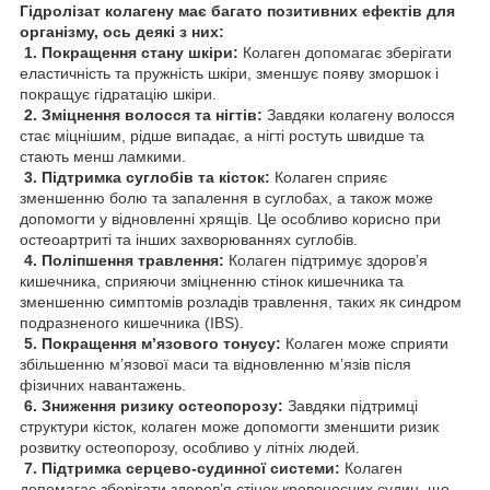
Гідролізат колагену має багато позитивних ефектів для
організму, ось деякі з них:
1. Покращення стану шкіри:
Колаген допомагає зберігати
еластичність та пружність шкіри, зменшує появу зморшок і
покращує гідратацію шкіри.
2. Зміцнення волосся та нігтів:
Завдяки колагену волосся
стає міцнішим, рідше випадає, а нігті ростуть швидше та
стають менш ламкими.
3. Підтримка суглобів та кісток:
Колаген сприяє
зменшенню болю та запалення в суглобах, а також може
допомогти у відновленні хрящів. Це особливо корисно при
остеоартриті та інших захворюваннях суглобів.
4. Поліпшення травлення:
Колаген підтримує здоров’я
кишечника, сприяючи зміцненню стінок кишечника та
зменшенню симптомів розладів травлення, таких як синдром
подразненого кишечника (IBS).
5. Покращення м’язового тонусу:
Колаген може сприяти
збільшенню м’язової маси та відновленню м’язів після
фізичних навантажень.
6. Зниження ризику остеопорозу:
Завдяки підтримці
структури кісток, колаген може допомогти зменшити ризик
розвитку остеопорозу, особливо у літніх людей.
7. Підтримка серцево-судинної системи:
Колаген
допомагає зберігати здоров’я стінок кровоносних судин, що