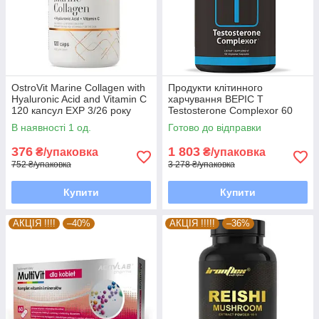
OstroVit Marine Collagen with
Продукти клітинного
Hyaluronic Acid and Vitamin C
харчування BEPIC T
120 капсул EXP 3/26 року
Testosterone Complexor 60
включно
капсул EXP 6/26 року
В наявності 1 од.
Готово до відправки
включно
376
1 803
₴/упаковка
₴/упаковка
752 ₴/упаковка
3 278 ₴/упаковка
Купити
Купити
АКЦІЯ !!!!
–40%
АКЦІЯ !!!!!
–36%