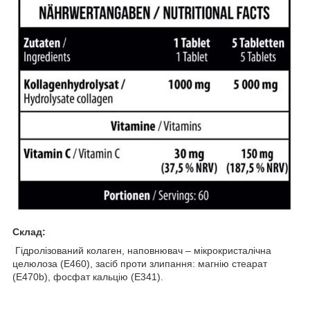
Склад:
Гідролізований колаген, наповнювач – мікрокристалічна
целюлоза (Е460), засіб проти злипання: магнію стеарат
(E470b), фосфат кальцію (E341).