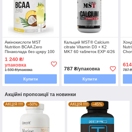
Амінокислоти MST
Кальций MST® Calcium
Хонд
Nutrition BCАA Zero
citrate Vitamin D3 + K2
Nutr
Пiнаколада без цукру 100
MK7 60 таблеток EXP 4/26
Chon
порцiй 600 грамів EXP
року включно
табл
1 240
₴/
8/26 року включно
вкл
614
упаковка
787
₴/упаковка
1 590 ₴/упаковка
787 ₴
Купити
Купити
Акційні пропозиції та новинки
АКЦІЯ !!!!
–50%
АКЦІЯ !!!!
–45%