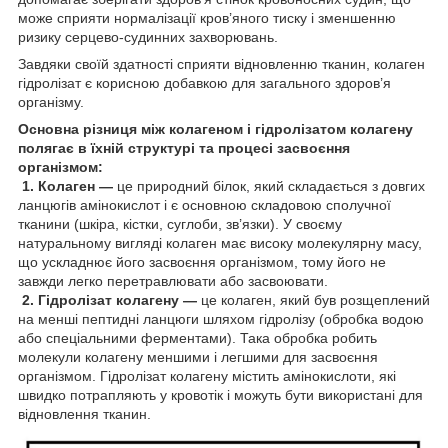
може сприяти нормалізації кров’яного тиску і зменшенню
ризику серцево-судинних захворювань.
Завдяки своїй здатності сприяти відновленню тканин, колаген
гідролізат є корисною добавкою для загального здоров’я
організму.
Основна різниця між колагеном і гідролізатом колагену
полягає в їхній структурі та процесі засвоєння
організмом:
1. Колаген —
це природний білок, який складається з довгих
ланцюгів амінокислот і є основною складовою сполучної
тканини (шкіра, кістки, суглоби, зв’язки). У своєму
натуральному вигляді колаген має високу молекулярну масу,
що ускладнює його засвоєння організмом, тому його не
завжди легко перетравлювати або засвоювати.
2. Гідролізат колагену —
це колаген, який був розщеплений
на менші пептидні ланцюги шляхом гідролізу (обробка водою
або спеціальними ферментами). Така обробка робить
молекули колагену меншими і легшими для засвоєння
організмом. Гідролізат колагену містить амінокислоти, які
швидко потрапляють у кровотік і можуть бути використані для
відновлення тканин.