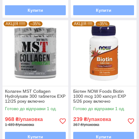
Купити
Купити
АКЦІЯ !!!!!
–35%
АКЦІЯ !!!!
–35%
Колаген MST Сollagen
Біотин NOW Foods Biotin
Hydrolysate 300 таблеток EXP
1000 mcg 100 капсул EXP
12/25 року включно
5/26 року включно
Готово до відправки 1 од.
Готово до відправки 1 од.
968
239
₴/упаковка
₴/упаковка
1 489 ₴/упаковка
367 ₴/упаковка
Купити
Купити