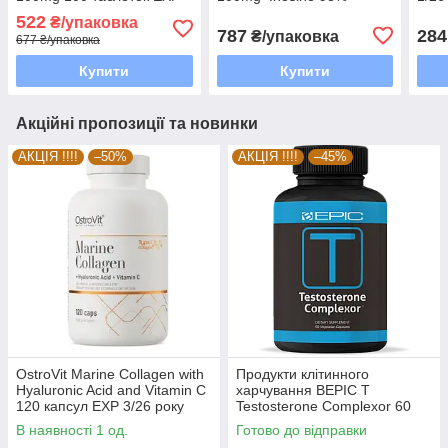
7/26 року включно
518mg 60 капсул
522
₴/упаковка
787
284
₴/упаковка
677 ₴/упаковка
Купити
Купити
Акційні пропозиції та новинки
АКЦІЯ !!!!
–50%
АКЦІЯ !!!!
–45%
OstroVit Marine Collagen with
Продукти клітинного
Hyaluronic Acid and Vitamin C
харчування BEPIC T
120 капсул EXP 3/26 року
Testosterone Complexor 60
включно
капсул EXP 6/26 року
В наявності 1 од.
Готово до відправки
включно