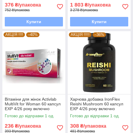
376
1 803
₴/упаковка
₴/упаковка
752 ₴/упаковка
3 278 ₴/упаковка
Купити
Купити
АКЦІЯ !!!!
–40%
АКЦІЯ !!!!!
–36%
Вітаміни для жінок Activlab
Харчова добавка IronFlex
MultiVit for Woman 60 капсул
Reishi Mushroom 60 капсул
EXP 4/26 року включно
EXP 4/26 року включно
Готово до відправки 1 од.
Готово до відправки 1 од.
236
308
₴/упаковка
₴/упаковка
393 ₴/упаковка
481 ₴/упаковка