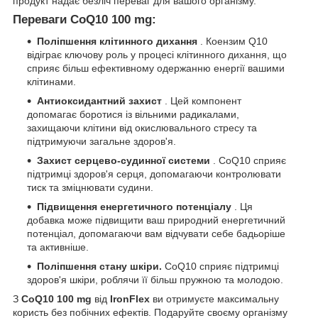
продукт надає безліч переваг для вашого організму.
Переваги CoQ10 100 mg:
Поліпшення клітинного дихання
. Коензим Q10
відіграє ключову роль у процесі клітинного дихання, що
сприяє більш ефективному одержанню енергії вашими
клітинами.
Антиоксидантний захист
. Цей компонент
допомагає боротися із вільними радикалами,
захищаючи клітини від окислювального стресу та
підтримуючи загальне здоров'я.
Захист серцево-судинної системи
. CoQ10 сприяє
підтримці здоров'я серця, допомагаючи контролювати
тиск та зміцнювати судини.
Підвищення енергетичного потенціалу
. Ця
добавка може підвищити ваш природний енергетичний
потенціал, допомагаючи вам відчувати себе бадьоріше
та активніше.
Поліпшення стану шкіри.
CoQ10 сприяє підтримці
здоров'я шкіри, роблячи її більш пружною та молодою.
З
CoQ10 100 mg
від
IronFlex
ви отримуєте максимальну
користь без побічних ефектів. Подаруйте своєму організму