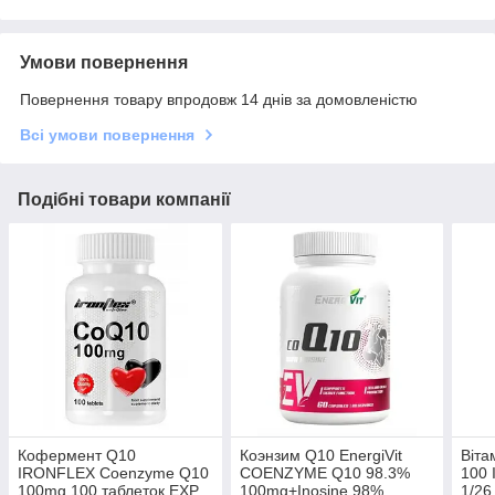
Умови повернення
Повернення товару впродовж 14 днів за домовленістю
Всі умови повернення
Подібні товари компанії
Кофермент Q10
Коэнзим Q10 EnergiVit
Віта
IRONFLEX Coenzyme Q10
COENZYME Q10 98.3%
100 
100mg 100 таблеток EXP
100mg+Inosine 98%
1/26