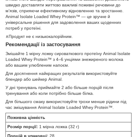
швидко доставляти життєво важливі поживні речовини до
м’язів, сприяючи ефективному відновленню та зростанню.
Animal Isolate Loaded Whey Protein™ — це зручне й
універсальне рішення для задоволення ваших щоденних
потреб у протеїні.
∧
Продукт не є низькокалорійним.
Рекомендації із застосування
Змішайте 1 мірну ложку сироваткового протеїну Animal Isolate
Loaded Whey Protein™ з 4–6 унціями знежиреного молока
або вашим улюбленим напоєм.
Для досягнення найкращих результатів використовуйте
блендер або шейкер Animal.
У дні тренувань приймайте 2 або більше порцій після
тренування або коли потрібно більше білка.
Для більшого смаку використовуйте трохи менше рідини під
час змішування Animal Isolate Loaded Whey Protein™.
Поживна цінність
Розмір порції:
1 мірна ложка (32 г)
Порцій в упаковці:
28