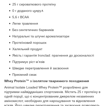
25 г сироваткового протеїну
0 г доданого цукру
∧
5,6 г BCAA
Легке травлення
Без синтетичних барвників
Натуральні та штучні ароматизатори
Протеїновий порошок
Халяльний продукт
Якість і гарантія Ironclad: прагнення до досконалості
Підтримує ріст м’язів
Швидке перетравлення й засвоєння
Приємний смак
Whey Protein™ з ізолятом тваринного походження
Animal Isolate Loaded Whey Protein™ розроблено для
підтримки найвідданіших спортсменів. Містить 25 г протеїну в
одній порції, що є концентрованим джерелом незамінних
амінокислот, необхідних для нарощування та відновлення
м’язів. Його швидке перетравлення та засвоєння дозволяють