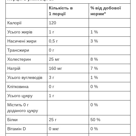
Кількість в
% від добової
1 порції
норми*
Калорії
120
Усього жирів
1 г
1 %
Насичені жири
0,5 г
3 %
Трансжири
0 г
Холестерин
25 мг
8 %
Натрій
160 мг
7 %
Усього вуглеводів
3 г
1 %
Клітковина
0 г
0 %
Усього цукру
1 г
Містить 0 г
0 %
доданого цукру
Білки
25 г
50 %
Вітамін D
0 мкг
0 %