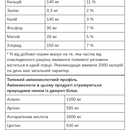
Кальцій
140 мг
11 %
Залізо
0,3 мг
2 %
Калій
140 мг
3 %
Фосфор
90 мг
7 %
Магній
20 мг
5 %
Хлорид
150 мг
7 %
* % від добової норми вказує на те, яка частка від
повсякденного раціону вживання поживної речовини
міститься в одній порції. Рекомендація вживати 2000 калорій
на день має загальний характер.
Типовий амінокислотний профіль
Амінокислоти в цьому продукті отримуються
природним чином із джерел білка.
Аланін
1200 мг
Аргінін
585 мг
Аспарагінова кислота
2600 мг
Цистин
630 мг