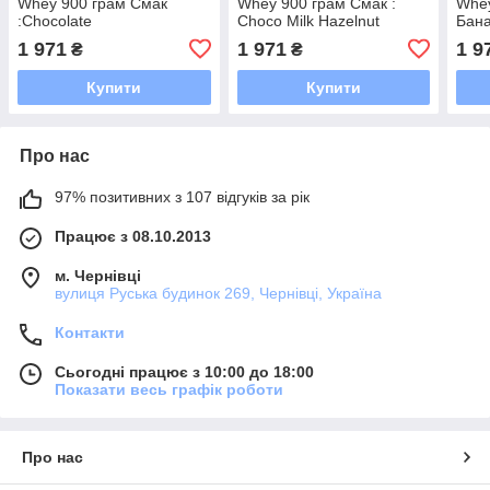
Whey 900 грам Смак
Whey 900 грам Смак :
Whey
:Chocolate
Choco Milk Hazelnut
Бан
1 971
1 971
1 9
₴
₴
Купити
Купити
Про нас
97% позитивних з 107 відгуків за рік
Працює з 08.10.2013
м. Чернівці
вулиця Руська будинок 269, Чернівці, Україна
Контакти
Сьогодні працює з 10:00 до 18:00
Показати весь графік роботи
Про нас