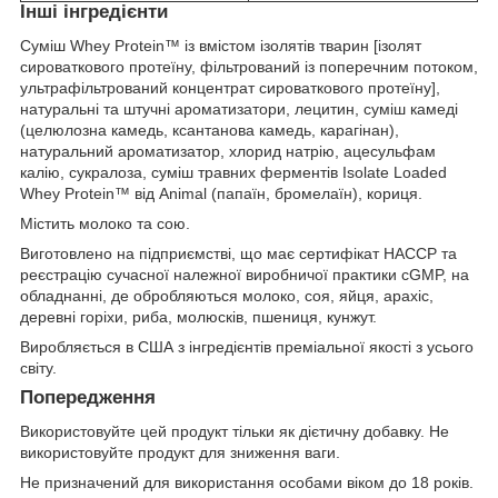
Інші інгредієнти
Суміш Whey Protein™ із вмістом ізолятів тварин [ізолят
сироваткового протеїну, фільтрований із поперечним потоком,
ультрафільтрований концентрат сироваткового протеїну],
натуральні та штучні ароматизатори, лецитин, суміш камеді
(целюлозна камедь, ксантанова камедь, карагінан),
натуральний ароматизатор, хлорид натрію, ацесульфам
калію, сукралоза, суміш травних ферментів Isolate Loaded
Whey Protein™ від Animal (папаїн, бромелаїн), кориця.
Містить молоко та сою.
Виготовлено на підприємстві, що має сертифікат HACCP та
реєстрацію сучасної належної виробничої практики cGMP, на
обладнанні, де обробляються молоко, соя, яйця, арахіс,
деревні горіхи, риба, молюсків, пшениця, кунжут.
Виробляється в США з інгредієнтів преміальної якості з усього
світу.
Попередження
Використовуйте цей продукт тільки як дієтичну добавку. Не
використовуйте продукт для зниження ваги.
Не призначений для використання особами віком до 18 років.