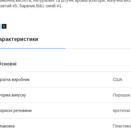
имонна кислота, натуральні та штучні ароматизатори, яблучна кис
овтий #5, барвник fd&c синій #1.
арактеристики
Основні
раїна виробник
США
орма випуску
Порошок
орисні речовини
протеїни
паковка
Пластико