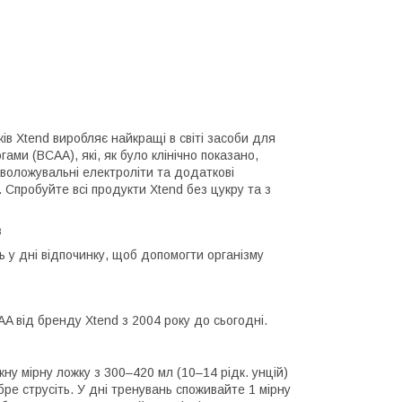
в Xtend виробляє найкращі в світі засоби для
ами (BCAA), які, як було клінічно показано,
 зволожувальні електроліти та додаткові
 Спробуйте всі продукти Xtend без цукру та з
в
 у дні відпочинку, щоб допомогти організму
AA від бренду Xtend з 2004 року до сьогодні.
ну мірну ложку з 300–420 мл (10–14 рідк. унцій)
бре струсіть. У дні тренувань споживайте 1 мірну