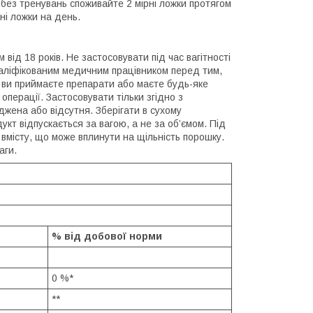
і без тренувань споживайте 2 мірні ложки протягом
ні ложки на день.
ід 18 років. Не застосовувати під час вагітності
валіфікованим медичним працівником перед тим,
 ви приймаєте препарати або маєте будь-яке
перації. Застосовувати тільки згідно з
джена або відсутня. Зберігати в сухому
укт відпускається за вагою, а не за об’ємом. Під
вмісту, що може вплинути на щільність порошку.
аги.
% від добової норми
0 %*
**