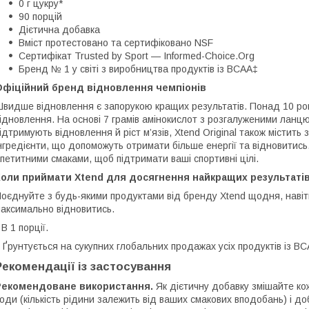
0 г цукру*
90 порцій
Дієтична добавка
Вміст протестовано та сертифіковано NSF
Сертифікат Trusted by Sport — Informed-Choice.Org
Бренд № 1 у світі з виробництва продуктів із BCAA‡
Офіційний бренд відновлення чемпіонів
видше відновлення є запорукою кращих результатів. Понад 10 рокі
ідновлення. На основі 7 грамів амінокислот з розгалуженими ланцюг
ідтримують відновлення й ріст м’язів, Xtend Original також містить
нгредієнти, що допоможуть отримати більше енергії та відновитись.
петитними смаками, щоб підтримати ваші спортивні цілі.
Коли приймати Xtend для досягнення найкращих результаті
оєднуйте з будь-якими продуктами від бренду Xtend щодня, навіть
аксимально відновитись.
 В 1 порції.
 Ґрунтується на сукупних глобальних продажах усіх продуктів із BC
Рекомендації із застосування
Рекомендоване використання.
Як дієтичну добавку змішайте кож
оди (кількість рідини залежить від ваших смакових вподобань) і до