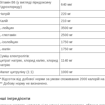
Вітамін B6 (у вигляді піридоксину
640 мкг
гідрохлориду)
Натрій
220 мг
Калій
210 мг
L-лейцин
3500 мг
L-глютамін
2500 мг
L-ізолейцин
1750 мг
L-валін
1750 мг
Суміш електролітів:
цитрат натрію, хлорид калію, хлорид
1140 мг
натрію
Малат цитруліну (1:1)
1000 мг
* Відсоток від добової норми за умови споживання 2000 калорій на
** Добову норму не визначено.
Інші інгредієнти