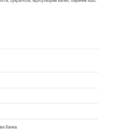
лота, сукралоза, ацесульфам калію, барвник fd&c
ва банка