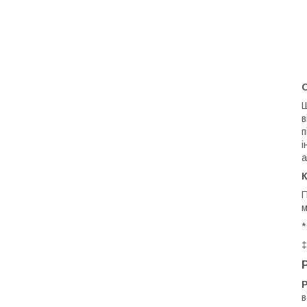
Ш
в
п
і
а
П
м
*
‡
в