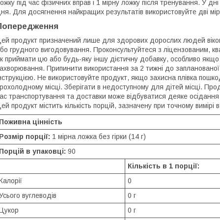
ожку під час фізичних вправ і 1 мірну ложку після тренування. У дн
ня. Для досягнення найкращих результатів використовуйте дві мір
Попередження
ей продукт призначений лише для здорових дорослих людей віком в
бо грудного вигодовування. Проконсультуйтеся з ліцензованим, к
к приймати цю або будь-яку іншу дієтичну добавку, особливо якщо
ахворювання. Припинити використання за 2 тижні до запланованої о
нструкцією. Не використовуйте продукт, якщо захисна плівка пошко
рохолодному місці. Зберігати в недоступному для дітей місці. Прод
ас транспортування та доставки може відбуватися деяке осідання 
ей продукт містить кількість порцій, зазначену при точному вимірі в
Поживна цінність
Розмір порції:
1 мірна ложка без гірки (14 г)
Порцій в упаковці:
90
Кількість в 1 порції:
Калорії
0
Усього вуглеводів
0 г
Цукор
0 г