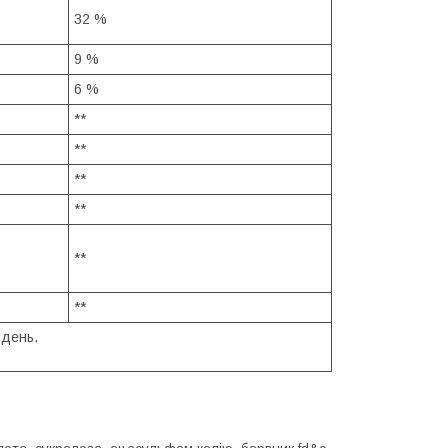
32 %
9 %
6 %
**
**
**
**
**
**
 день.