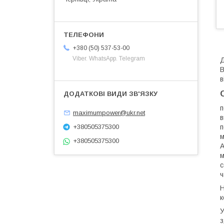
+380 (50) 537-53-00
Viber. WhatsApp. Telegram
Д
В
в
п
maximumpower@ukr.net
в
п
+380505375300
м
+380505375300
А
м
с
ч
Н
к
У
з