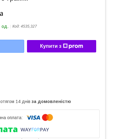
а
 од.
Код:
4535,327
Купити з
ротягом 14 днів
за домовленістю