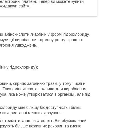
 електронні платежі. Тепер ви можете купити
окидаючи сайту.
 амінокислоти л-аргінін у формі гідрохлориду.
муляції вироблення гормону росту, кращого
загоєння ушкоджень.
ініну гідрохлориду);
човини, сприяє загоєнню травм, у тому числі й
я. Така амінокислота важлива для вироблення
ка, яка може утворюватися в організмі, але під
рохлориду має більшу біодоступність і більш
ри використанні менших дозувань.
об отримати «пампінг»-ефект. Він обумовлений
ержують більше поживних речовин та кисню.