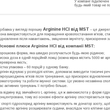
У компанії підключені
будь-який товар не п
Arginine HCl від MST
обавка у вигляді порошку
– це джерело
она використовується для покращення кровопостачання м'язів, сти
ідновлення після навантажень, зміцнення імунітету, прискорення 
Основні плюси Arginine HCl від компанії MST:
орошкова форма, яка швидко розлучається будь-якою рідиною;
исока доза в одній порційній ложці (кожна мірка містить 5000 мг арг
еревірена якість;
істка упаковка – 60 порцій у одному банку.
ргінін відчуває у розподілі клітин, допомагає виводити токсичні ре
ікроушкоджень м'язів після тренування, що прискорює відновленн
оматотропіну та роботи імунної системи. Це умовно незамінна сполу
ас активних тренувань її потрібно більше.
а відміну від звичайного L-аргініну, ця ж амінокислота у формі гід
онцентрована, тому всі основні ефекти аргініну спостерігаються п
 спорті гідрохлорид аргініну використовують як донатор азоту, щ
датністю аргініну розширювати судини, внаслідок чого клітини од