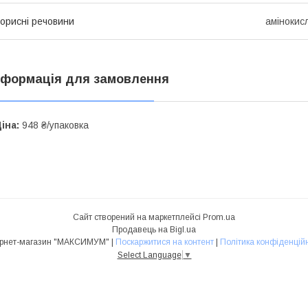
орисні речовини
амінокис
нформація для замовлення
іна:
948 ₴/упаковка
Сайт створений на маркетплейсі
Prom.ua
Продавець на Bigl.ua
Інтернет-магазин "МАКСИМУМ" |
Поскаржитися на контент
|
Політика конфіденційн
Select Language
▼