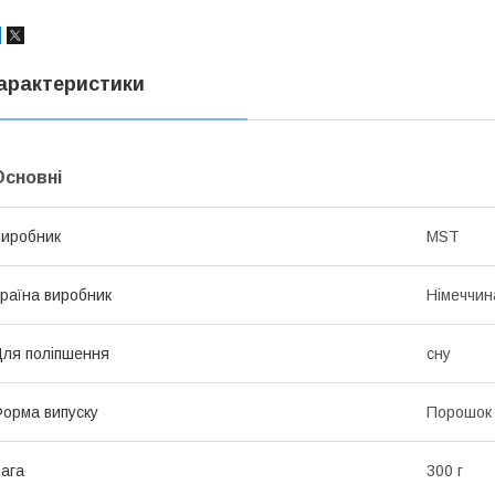
арактеристики
Основні
иробник
MST
раїна виробник
Німеччин
ля поліпшення
сну
орма випуску
Порошок
ага
300 г