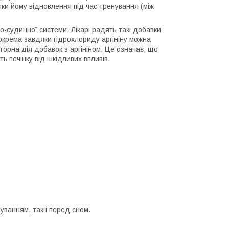
ки йому відновлення під час тренування (між
во-судинної системи. Лікарі радять такі добавки
Зокрема завдяки гідрохлориду аргініну можна
кторна дія добавок з аргініном. Це означає, що
 печінку від шкідливих впливів.
уванням, так і перед сном.