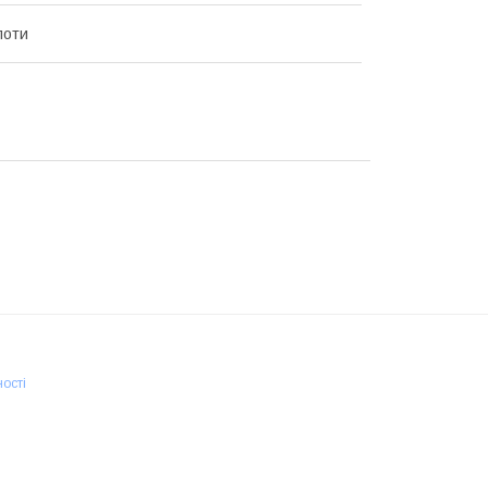
лоти
ості