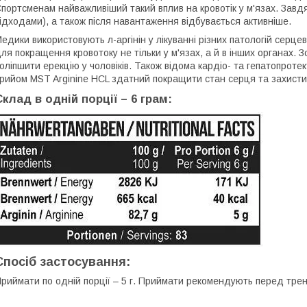
портсменам найважливіший такий вплив на кровотік у м'язах. Завдя
ідходами), а також після навантаження відбувається активніше.
едики використовують л-аргінін у лікуванні різних патологій серце
ля покращення кровотоку не тільки у м'язах, а й в інших органах. 
оліпшити ерекцію у чоловіків. Також відома кардіо- та гепатопроте
рийом MST Arginine HCL здатний покращити стан серця та захистить
Склад в одній порції – 6 грам:
Спосіб застосування:
риймати по одній порції – 5 г. Приймати рекомендують перед трен