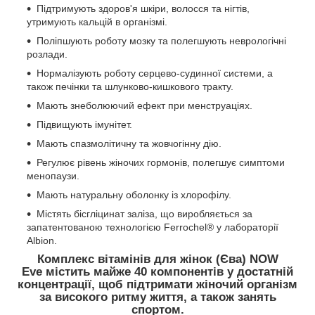
Підтримують здоров'я шкіри, волосся та нігтів,
утримують кальцій в організмі.
Поліпшують роботу мозку та полегшують неврологічні
розлади.
Нормалізують роботу серцево-судинної системи, а
також печінки та шлунково-кишкового тракту.
Мають знеболюючий ефект при менструаціях.
Підвищують імунітет.
Мають спазмолітичну та жовчогінну дію.
Регулює рівень жіночих гормонів, полегшує симптоми
менопаузи.
Мають натуральну оболонку із хлорофілу.
Містять бісгліцинат заліза, що виробляється за
запатентованою технологією Ferrochel® у лабораторії
Albion.
Комплекс вітамінів для жінок (Єва) NOW
Eve містить майже 40 компонентів у достатній
концентрації, щоб підтримати жіночий організм
за високого ритму життя, а також занять
спортом.