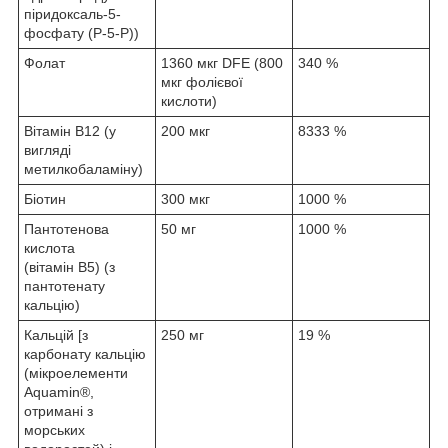
піридоксаль-5-
фосфату (P-5-P))
Фолат
1360 мкг DFE (800
340 %
мкг фолієвої
кислоти)
Вітамін B12 (у
200 мкг
8333 %
вигляді
метилкобаламіну)
Біотин
300 мкг
1000 %
Пантотенова
50 мг
1000 %
кислота
(вітамін B5) (з
пантотенату
кальцію)
Кальцій [з
250 мг
19 %
карбонату кальцію
(мікроелементи
Aquamin®,
отримані з
морських