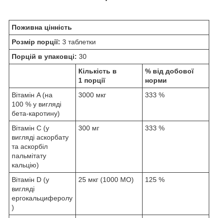
Поживна цінність
Розмір порції:
3 таблетки
Порцій в упаковці:
30
Кількість в
% від добової
1 порції
норми
Вітамін A (на
3000 мкг
333 %
100 % у вигляді
бета-каротину)
Вітамін C (у
300 мг
333 %
вигляді аскорбату
та аскорбіл
пальмітату
кальцію)
Вітамін D (у
25 мкг (1000 МО)
125 %
вигляді
ергокальциферолу
)