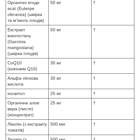
Органічні ягоди
50 мг
†
асаї (Euterpe
oleracea) (шкірка
та м’якоть плодів)
Екстракт
50 мг
†
мангостану
(Garcinia
mangostana)
(шкірка плодів)
CoQ10
30 мг
†
(коензим Q10)
Альфа-ліпоєва
30 мг
†
кислота
інозитол
25 мг
†
Органічне алое
25 мг
†
вера (листя)
(концентрат)
Лікопін (з екстракту
500 мкг
†
томатів)
Лютеїн (з
500 мкг
†