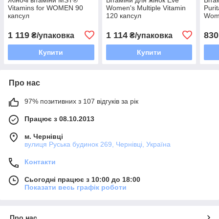
Vitamins for WOMEN 90
Women's Multiple Vitamin
Purit
капсул
120 капсул
Womа
капс
1 119
1 114
830
₴/упаковка
₴/упаковка
Купити
Купити
Про нас
97% позитивних з 107 відгуків за рік
Працює з 08.10.2013
м. Чернівці
вулиця Руська будинок 269, Чернівці, Україна
Контакти
Сьогодні працює з 10:00 до 18:00
Показати весь графік роботи
Про нас