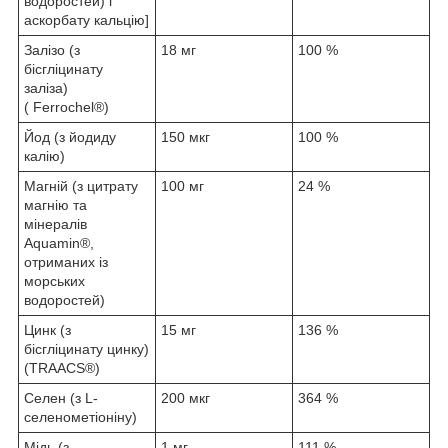
водоростей) і
аскорбату кальцію]
Залізо (з
18 мг
100 %
бісгліцинату
заліза)
( Ferrochel®)
Йод (з йодиду
150 мкг
100 %
калію)
Магній (з цитрату
100 мг
24 %
магнію та
мінералів
Aquamin®,
отриманих із
морських
водоростей)
Цинк (з
15 мг
136 %
бісгліцинату цинку)
(TRAACS®)
Селен (з L-
200 мкг
364 %
селенометіоніну)
Мідь (з
1 мг
111 %