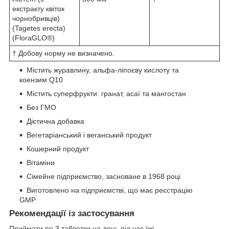
екстракту квіток
чорнобривців)
(Tagetes erecta)
(FloraGLO®)
† Добову норму не визначено.
Містить журавлину, альфа-ліпоєву кислоту та
коензим Q10
Містить суперфрукти: гранат, асаї та мангостан
Без ГМО
Дієтична добавка
Вегетаріанський і веганський продукт
Кошерний продукт
Вітаміни
Сімейне підприємство, засноване в 1968 році
Виготовлено на підприємстві, що має реєстрацію
GMP
Рекомендації із застосування
Приймати по 3 таблетки на день під час їжі