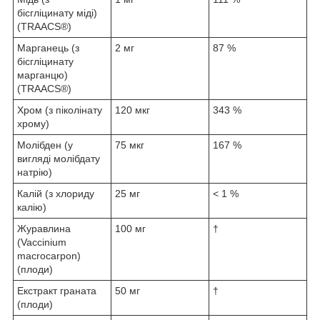
бісгліцинату міді)
(TRAACS®)
Марганець (з
2 мг
87 %
бісгліцинату
марганцю)
(TRAACS®)
Хром (з піколінату
120 мкг
343 %
хрому)
Молібден (у
75 мкг
167 %
вигляді молібдату
натрію)
Калій (з хлориду
25 мг
< 1 %
калію)
Журавлина
100 мг
†
(Vaccinium
macrocarpon)
(плоди)
Екстракт граната
50 мг
†
(плоди)