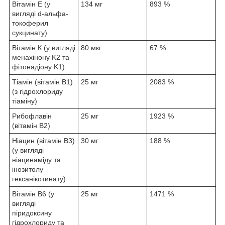
Вітамін E (у
134 мг
893 %
вигляді d-альфа-
токоферил
сукцинату)
Вітамін К (у вигляді
80 мкг
67 %
менахінону K2 та
фітонадіону K1)
Тіамін (вітамін B1)
25 мг
2083 %
(з гідрохлориду
тіаміну)
Рибофлавін
25 мг
1923 %
(вітамін B2)
Ніацин (вітамін B3)
30 мг
188 %
(у вигляді
ніацинаміду та
інозитолу
гексанікотинату)
Вітамін B6 (у
25 мг
1471 %
вигляді
піридоксину
гідрохлориду та