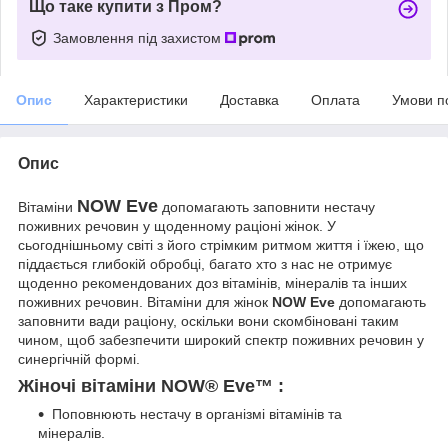
Що таке купити з Пром?
Замовлення під захистом
Опис
Характеристики
Доставка
Оплата
Умови п
Опис
NOW Eve
Вітаміни
допомагають заповнити нестачу
поживних речовин у щоденному раціоні жінок. У
сьогоднішньому світі з його стрімким ритмом життя і їжею, що
піддається глибокій обробці, багато хто з нас не отримує
щоденно рекомендованих доз вітамінів, мінералів та інших
поживних речовин. Вітаміни для жінок
NOW Eve
допомагають
заповнити вади раціону, оскільки вони скомбіновані таким
чином, щоб забезпечити широкий спектр поживних речовин у
синергічній формі.
Жіночі вітаміни NOW® Eve™ :
Поповнюють нестачу в організмі вітамінів та
мінералів.