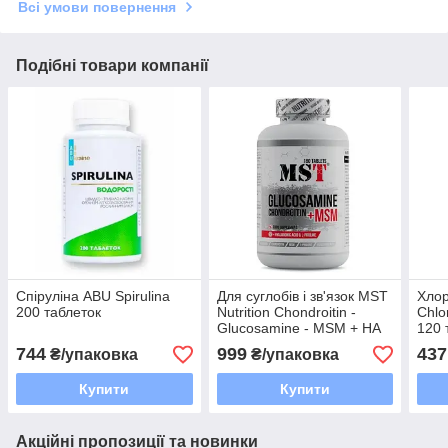
Всі умови повернення
Подібні товари компанії
Спіруліна ABU Spirulina
Для суглобів і зв'язок MST
Хло
200 таблеток
Nutrition Chondroitin -
Chlo
Glucosamine - MSM + HA
120 
90 таблеток
744
999
437
₴/упаковка
₴/упаковка
Купити
Купити
Акційні пропозиції та новинки