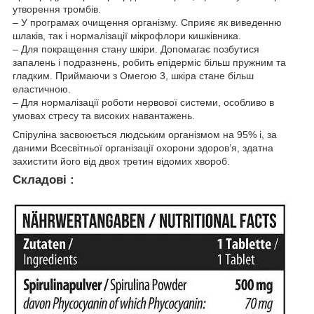
утворення тромбів.
– У програмах очищення організму. Сприяє як виведенню
шлаків, так і нормалізації мікрофлори кишківника.
– Для покращення стану шкіри. Допомагає позбутися
запалень і подразнень, робить епідерміс більш пружним та
гладким. Приймаючи з Омегою 3, шкіра стане більш
еластичною.
– Для нормалізації роботи нервової системи, особливо в
умовах стресу та високих навантажень.
Спіруліна засвоюється людським організмом на 95% і, за
даними Всесвітньої організації охорони здоров’я, здатна
захистити його від двох третин відомих хвороб.
Складові :