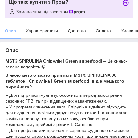
Що таке купити з Пром?
Замовлення під захистом
Опис
Характеристики
Доставка
Оплата
Умови п
Опис
MST® SPIRULINA Спірулін | Green superfood|
– Це синьо-
зелена водорість 🍃
З якою метою варто приймати MST® SPIRULINA 90
таблеток | Спіруліна | Green superfood| від німецького
виробника?
– Для підтримки імунітету, особливо в період загострення
сезонних ГРВІ та при підвищених навантаженнях.
– У програмах зниження ваги. Спіруліна відмінно підходить
для схуднення, оскільки дарує почуття ситості та допомагає
замінити жирову тканину на м’язову, особливо при
комплексному прийомі з рідким L-Carnitine.
– Для профілактики проблем із серцево-судинною системою.
Цей продукт сприяє розрідженню крові, що знижує ймовірність