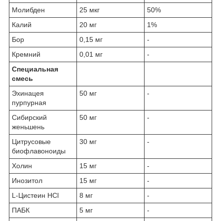
Молибден
25 мкг
50%
Калий
20 мг
1%
Бор
0,15 мг
-
Кремний
0,01 мг
-
Специальная
смесь
Эхинацея
50 мг
-
пурпурная
Сибирский
50 мг
-
женьшень
Цитрусовые
30 мг
-
биофлавоноиды
Холин
15 мг
-
Инозитол
15 мг
-
L-Цистеин HCl
8 мг
-
ПАБК
5 мг
-