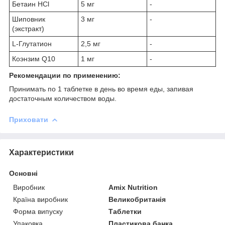
Бетаин HCl
5 мг
-
Шиповник
3 мг
-
(экстракт)
L-Глутатион
2,5 мг
-
Коэнзим Q10
1 мг
-
Рекомендации
по применению:
Принимать по 1 таблетке в день во время еды, запивая
достаточным количеством воды.
Приховати
Характеристики
Основні
Виробник
Amix Nutrition
Країна виробник
Великобританія
Форма випуску
Таблетки
Упаковка
Пластикова банка