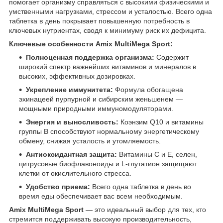
помогает организму справляться с высокими физическими и
умственными нагрузками, стрессом и усталостью. Всего одна
таблетка в день покрывает повышенную потребность в
ключевых нутриентах, сводя к минимуму риск их дефицита.
Ключевые особенности Amix MultiMega Sport:
Полноценная поддержка организма:
Содержит
широкий спектр важнейших витаминов и минералов в
высоких, эффективных дозировках.
Укрепление иммунитета:
Формула обогащена
эхинацеей пурпурной и сибирским женьшенем —
мощными природными иммуномодуляторами.
Энергия и выносливость:
Коэнзим Q10 и витамины
группы B способствуют нормальному энергетическому
обмену, снижая усталость и утомляемость.
Антиоксидантная защита:
Витамины C и E, селен,
цитрусовые биофлавоноиды и L-глутатион защищают
клетки от окислительного стресса.
Удобство приема:
Всего одна таблетка в день во
время еды обеспечивает вас всем необходимым.
Amix MultiMega Sport
— это идеальный выбор для тех, кто
стремится поддерживать высокую производительность,