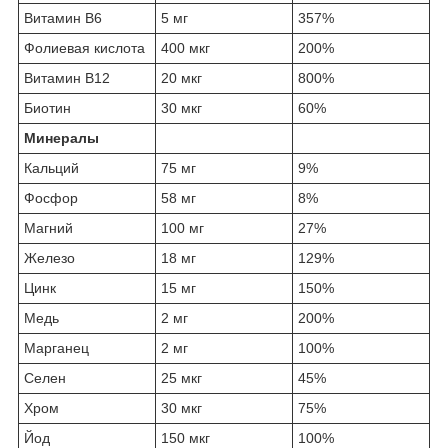
Витамин B6
5 мг
357%
Фолиевая кислота
400 мкг
200%
Витамин B12
20 мкг
800%
Биотин
30 мкг
60%
Минералы
Кальций
75 мг
9%
Фосфор
58 мг
8%
Магний
100 мг
27%
Железо
18 мг
129%
Цинк
15 мг
150%
Медь
2 мг
200%
Марганец
2 мг
100%
Селен
25 мкг
45%
Хром
30 мкг
75%
Йод
150 мкг
100%