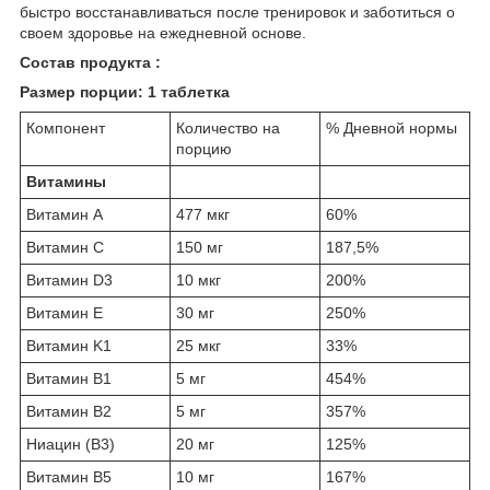
быстро восстанавливаться после тренировок и заботиться о
своем здоровье на ежедневной основе.
Состав продукта :
Размер порции: 1 таблетка
Компонент
Количество на
% Дневной нормы
порцию
Витамины
Витамин А
477 мкг
60%
Витамин C
150 мг
187,5%
Витамин D3
10 мкг
200%
Витамин E
30 мг
250%
Витамин K1
25 мкг
33%
Витамин B1
5 мг
454%
Витамин B2
5 мг
357%
Ниацин (B3)
20 мг
125%
Витамин B5
10 мг
167%