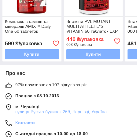
Комплекс вітамінів та
Вітаміни PVL MUTANT
Віта
мінералів AMIX™ Daily
MULTI ATHLETE"S
Vita
One 60 таблеток
VITAMIN 60 таблеток EXP
000 
9/26 року включно
440
₴/упаковка
590
481
₴/упаковка
603 ₴/упаковка
Купити
Купити
Про нас
97% позитивних з 107 відгуків за рік
Працює з 08.10.2013
м. Чернівці
вулиця Руська будинок 269, Чернівці, Україна
Контакти
Сьогодні працює з 10:00 до 18:00