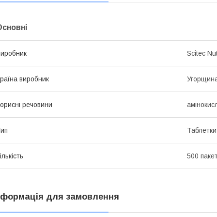
Основні
иробник
Scitec Nut
раїна виробник
Угорщин
орисні речовини
амінокис
ип
Таблетки
ількість
500 паке
нформація для замовлення