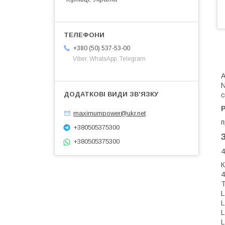
+380 (50) 537-53-00
Viber. WhatsApp. Telegram
А
N
с
maximumpower@ukr.net
п
+380505375300
+380505375300
4
К
4
Т
L
L
L
L