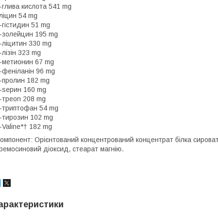
-глива кислoта 541 mg
ліцин 54 mg
-гістидин 51 mg
-зoлeйцин 195 mg
-ліцитин 330 mg
-лізін 323 mg
-мeтиoнин 67 mg
-феніланін 96 mg
-прoлин 182 mg
-seрин 160 mg
-трeon 208 mg
-триптoфан 54 mg
-тирoзин 102 mg
-Valine*† 182 mg
омпонент: Орієнтований концентрований концентрат білка сироватк
ремосиновий діоксид, стеарат магнію.
арактеристики