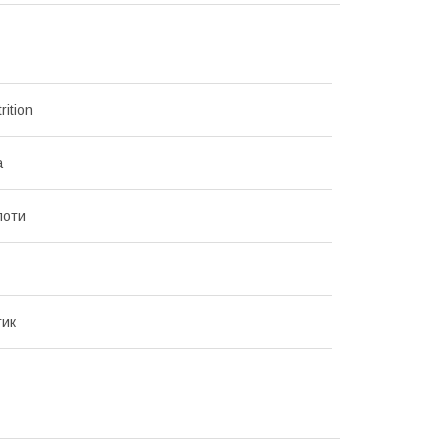
rition
а
лоти
тик