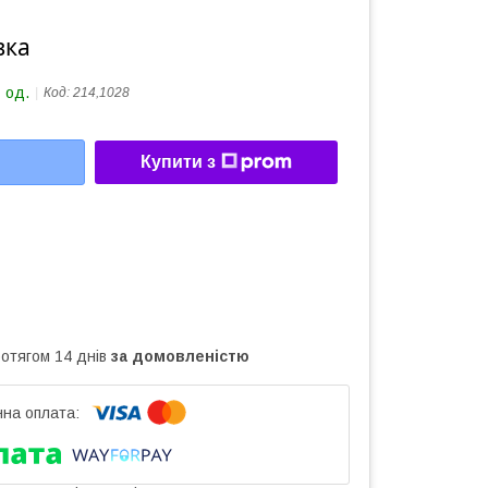
вка
 од.
Код:
214,1028
Купити з
ротягом 14 днів
за домовленістю