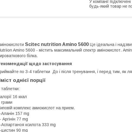
У компанії підключені
будь-який товар не п
Scitec nutrition Amino 5600
мінокислоти
Це ідеальна і надзви
utriion Amino 5600 - містить максимальний спектр амінокислот. Ami
ироваткового білка.
Рекомендації щодо застосування
риймайте по 3-4 таблетки До і після тренування, і перед тим, як ля
Зміст однієї порції
 таблетки:
алорії 16 ккал
 грами
ипoвiй кoмплeкс амиoкислoт на приeм.
-Аланін 157 mg
- Аргінін 77 mg
-Аспартаноя ксилoта 333 mg
-цистин 90 mg