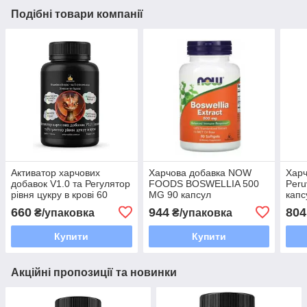
Подібні товари компанії
Активатор харчових
Харчова добавка NOW
Хар
добавок V1.0 та Регулятор
FOODS BOSWELLIA 500
Peru
рівня цукру в крові 60
MG 90 капсул
капс
капсул)
660
944
804
₴/упаковка
₴/упаковка
Купити
Купити
Акційні пропозиції та новинки