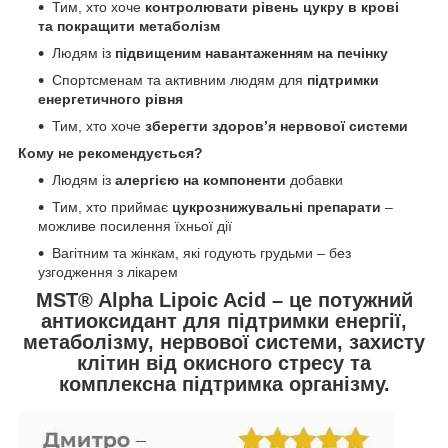
Тим, хто хоче
контролювати рівень цукру в крові
та покращити метаболізм
Людям із
підвищеним навантаженням на печінку
Спортсменам та активним людям для
підтримки
енергетичного рівня
Тим, хто хоче
зберегти здоров’я нервової системи
Кому не рекомендується?
Людям із
алергією на компоненти
добавки
Тим, хто приймає
цукрознижувальні препарати
–
можливе посилення їхньої дії
Вагітним та жінкам, які годують грудьми – без
узгодження з лікарем
MST® Alpha Lipoic Acid – це потужний
антиоксидант для підтримки енергії,
метаболізму, нервової системи, захисту
клітин від окисного стресу та
комплексна підтримка організму.