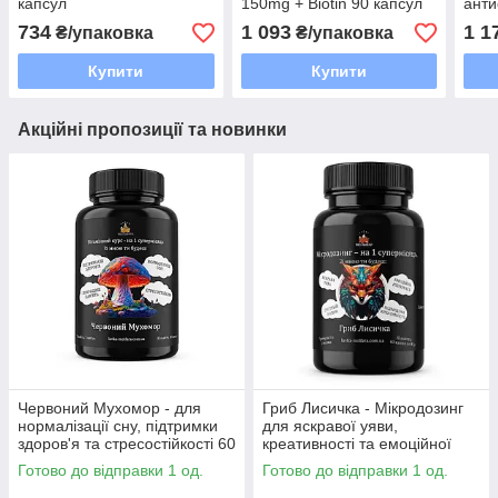
капсул
150mg + Biotin 90 капсул
анти
734
1 093
1 1
₴/упаковка
₴/упаковка
Купити
Купити
Акційні пропозиції та новинки
Червоний Мухомор - для
Гриб Лисичка - Мікродозинг
нормалізації сну, підтримки
для яскравої уяви,
здоров'я та стресостійкості 60
креативності та емоційної
капсул
рівноваги 60 капсул по 0.5 г
Готово до відправки 1 од.
Готово до відправки 1 од.