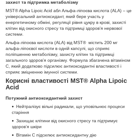
захист та підтримка метаболізму
MST® Alpha Lipoic Acid абл Альфа-ліпоєва кислота (ALA) – це
універсальний антиоксидант, який бере участь у
енергетичному обміні, регуляції рівня цукру в крові, захисті
клітин від окисного стресу та підтримці здоров’я нервової
системи.
Альфа-ліпоєва кислота (ALA) від MST® містить 200 мг
альфа-ліпоєвої кислоти в одній капсулі, що сприяє
поліпшенню метаболізму, захисту клітин та підтримці
загального здоров’я організму. Формула збагачена вітаміном
C, який додатково підсилює антиоксидантні властивості і
сприяє зміцненню імунної системи.
Корисні властивості MST® Alpha Lipoic
Acid
Потужний антиоксидантний захист
Нейтралізує вільні радикали, що уповільнює процеси
старіння
Захищає клітини від окисного стресу та підтримує
здоров’я шкіри
Вітамін C підсилює антиоксидантну дію