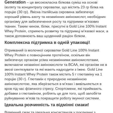
Generation
– це висококласна білкова суміш на основі
ізоляту та концентрату сироватки, що містить 23 гр білка на
порцію (30 гр). Якісна італійська сировина забезпечує
хороший рівень азоту та незамінних амінокислот, необхідних
організму для забезпечення росту та підтримки м'язових
тканин. Таким чином, білки, присутні в Gold Line 100% Instant
Whey Protein, сприяють розвитку та підтримці м'язової маси, а
також доповнюють ваш щоденний раціон білком.
Комплексна підтримка в одній упаковці!
Отриманий із молочної сироватки Gold Line 100% Instant
Whey Protein є повноцінним протеїном, оскільки він
забезпечує організм усіма незамінними амінокислотами,
включаючи незамінні амінокислоти та BCAA, які організм не в
змозі синтезувати та які мають надходити з їжею. Gold Line
100% Instant Whey Protein також містить 5 г глютаміну на 1
порцію (30 г). Глютамін є природною незамінною
амінокислотою, яка зберігається в м'язах і вивільняється в
кров під час фізичного стресу. Спортсмени, які приймають
добавки з глютаміном, роблять це для того, щоб запобігти
руйнуванню м'язів та покращити роботу імунної системи.
Ідеальна розчинність та відмінні смаки!
Відмінний смак та ідеальна консистенція у поєднанні з