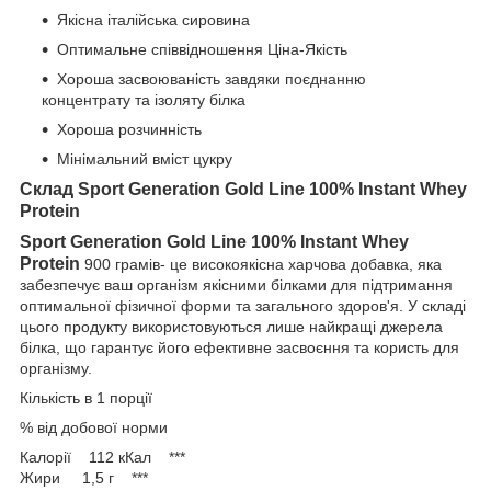
Якісна італійська сировина
Оптимальне співвідношення Ціна-Якість
Хороша засвоюваність завдяки поєднанню
концентрату та ізоляту білка
Хороша розчинність
Мінімальний вміст цукру
Склад Sport Generation Gold Line 100% Instant Whey
Protein
Sport Generation Gold Line 100% Instant Whey
Protein
900 грамів- це високоякісна харчова добавка, яка
забезпечує ваш організм якісними білками для підтримання
оптимальної фізичної форми та загального здоров'я. У складі
цього продукту використовуються лише найкращі джерела
білка, що гарантує його ефективне засвоєння та користь для
організму.
Кількість в 1 порції
% від добової норми
Калорії 112 кКал ***
Жири 1,5 г ***