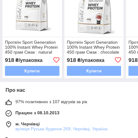
Протеїн Sport Generation
Протеїн Sport Generation
Прот
100% Instant Whey Protein
100% Instant Whey Protein
100%
450 грам Смак : natural
450 грам Смак : chocolate
450 
cherry
918
918
918
₴/упаковка
₴/упаковка
Купити
Купити
Про нас
97% позитивних з 107 відгуків за рік
Працює з 08.10.2013
м. Чернівці
вулиця Руська будинок 269, Чернівці, Україна