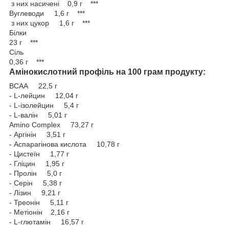
з них насичені 0,9 г ***
Вуглеводи 1,6 г ***
з них цукор 1,6 г ***
Білки
23 г ***
Сіль
0,36 г ***
Амінокислотний профіль на 100 грам продукту:
ВСАА 22,5 г
- L-лейцин 12,04 г
- L-ізолейцин 5,4 г
- L-валін 5,01 г
Amino Complex 73,27 г
- Аргінін 3,51 г
- Аспарагінова кислота 10,78 г
- Цистеїн 1,77 г
- Гліцин 1,95 г
- Пролін 5,0 г
- Серін 5,38 г
- Лізин 9,21 г
- Треонін 5,11 г
- Метіонін 2,16 г
- L-глютамін 16,57 г