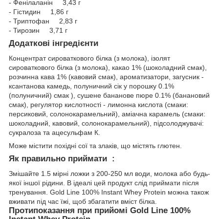
- Фенілаланін 3,43 г
- Гістидин 1,86 г
- Триптофан 2,83 г
- Тирозин 3,71 г
Додаткові інгредієнти
Концентрат сироваткового білка (з молока), ізолят
сироваткового білка (з молока), какао 1% (шоколадний смак),
розчинна кава 1% (кавовий смак), ароматизатори, загусник -
ксантанова камедь, полуничний сік у порошку 0.1%
(полуничний) смак ), сушене бананове пюре 0.1% (банановий
смак), регулятор кислотності - лимонна кислота (смаки:
персиковий, солонокарамельний), аміачна карамель (смаки:
шоколадний, кавовий, солонокарамельний), підсолоджувачі:
сукралоза та ацесульфам К.
Може містити похідні сої та злаків, що містять глютен.
Як правильно приймати :
Змішайте 1.5 мірні ложки з 200-250 мл води, молока або будь-
якої іншої рідини. В ідеалі цей продукт слід приймати після
тренування. Gold Line 100% Instant Whey Protein можна також
вживати під час їжі, щоб збагатити вміст білка.
Протипоказання при прийомі Gold Line 100%