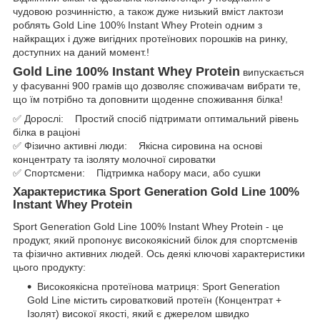
чудовою розчинністю, а також дуже низький вміст лактози
роблять Gold Line 100% Instant Whey Protein одним з
найкращих і дуже вигідних протеїнових порошків на ринку,
доступних на даний момент.!
Gold Line 100% Instant Whey Protein
випускається
у фасуванні 900 грамів що дозволяє споживачам вибрати те,
що їм потрібно та доповнити щоденне споживання білка!
✅ Дорослі: Простий спосіб підтримати оптимальний рівень
білка в раціоні
✅ Фізично активні люди: Якісна сировина на основі
концентрату та ізоляту молочної сироватки
✅ Спортсмени: Підтримка набору маси, або сушки
Характеристика Sport Generation Gold Line 100%
Instant Whey Protein
Sport Generation Gold Line 100% Instant Whey Protein - це
продукт, який пропонує високоякісний білок для спортсменів
та фізично активних людей. Ось деякі ключові характеристики
цього продукту:
Високоякісна протеїнова матриця: Sport Generation
Gold Line містить сироватковий протеїн (Концентрат +
Ізолят) високої якості, який є джерелом швидко