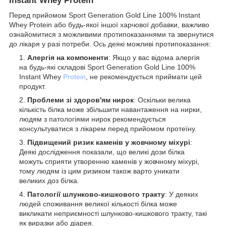
Instant Whey Protein
Перед прийомом Sport Generation Gold Line 100% Instant
Whey Protein або будь-якої іншої харчової добавки, важливо
ознайомитися з можливими протипоказаннями та звернутися
до лікаря у разі потреби. Ось деякі можливі протипоказання:
Алергія на компоненти
: Якщо у вас відома алергія
на будь-які складові Sport Generation Gold Line 100%
Instant Whey
Protein
, не рекомендується приймати цей
продукт.
Проблеми зі здоров'ям нирок
: Оскільки велика
кількість білка може збільшити навантаження на нирки,
людям з патологіями нирок рекомендується
консультуватися з лікарем перед прийомом протеїну.
Підвищений ризик каменів у жовчному міхурі
:
Деякі дослідження показали, що великі дози білка
можуть сприяти утворенню каменів у жовчному міхурі,
тому людям із цим ризиком також варто уникати
великих доз білка.
Патології шлунково-кишкового тракту
: У деяких
людей споживання великої кількості білка може
викликати неприємності шлунково-кишкового тракту, такі
як виразки або діарея.