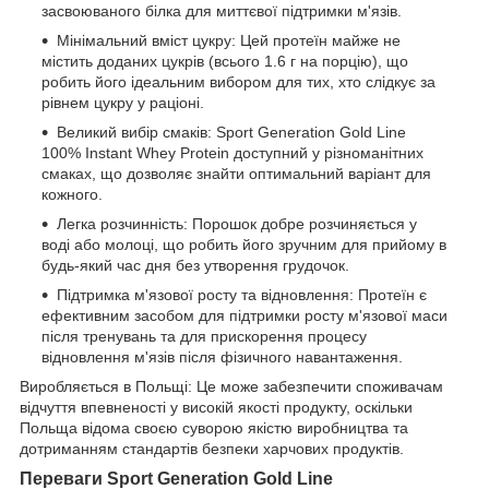
засвоюваного білка для миттєвої підтримки м'язів.
Мінімальний вміст цукру: Цей протеїн майже не
містить доданих цукрів (всього 1.6 г на порцію), що
робить його ідеальним вибором для тих, хто слідкує за
рівнем цукру у раціоні.
Великий вибір смаків: Sport Generation Gold Line
100% Instant Whey Protein доступний у різноманітних
смаках, що дозволяє знайти оптимальний варіант для
кожного.
Легка розчинність: Порошок добре розчиняється у
воді або молоці, що робить його зручним для прийому в
будь-який час дня без утворення грудочок.
Підтримка м'язової росту та відновлення: Протеїн є
ефективним засобом для підтримки росту м'язової маси
після тренувань та для прискорення процесу
відновлення м'язів після фізичного навантаження.
Виробляється в Польщі: Це може забезпечити споживачам
відчуття впевненості у високій якості продукту, оскільки
Польща відома своєю суворою якістю виробництва та
дотриманням стандартів безпеки харчових продуктів.
Переваги Sport Generation Gold Line