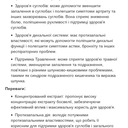
Здоров'я суглобів: може допомогти зменшити
запалення в суглобах і полегшити симптоми артриту та
інших захворювань суглобів. Вона сприяє зниженню
болю, поліпшенню рухливості і підтримці здоров'я
суглобів.
Здоров'я дихальної системи: має протизапальні
властивості, які можуть допомогти поліпшити дихальні
функції і полегшити симптоми астми, бронхіту та інших
респіраторних проблем.
Підтримка Травлення: може сприяти здоров'ю травної
системи, зменшуючи запалення та подразнення,
пов'язані з різними шлунково-кишковими проблемами,
такими як синдром подразненого кишечника та виразка
шлунка.
Переваги:
Концентрований екстракт: пропонує високу
концентрацію екстракту босвелії, забезпечуючи
ефективний вплив і максимальну користь для здоров'я.
Протизапальна дія: володіє потужними
протизапальними властивостями, що робить її
корисним для підтримки здоров'я суглобів і загального