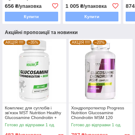
капсул
656
1 005
874
₴/упаковка
₴/упаковка
Купити
Купити
Акційні пропозиції та новинки
АКЦІЯ !!!!
–35%
АКЦІЯ !!!!
–20%
Комплекс для суглобів і
Хондропротектор Progress
зв'язок MST Nutrition Healthy
Nutrition Glucosamine
Glucosamine Chondroitin +
Chondroitin MSM 120
MSM 60 таблеток EXP 3/26
таблеток EXP 7/26 року
Готово до відправки 1 од.
Готово до відправки 1 од.
року включно
включно
483
787