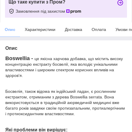
Що таке купити з Пром?
Замовлення під захистом
Опис
Характеристики
Доставка
Оплата
Умови п
Опис
Boswellia -
це якісна харчова добавка, що містить високу
концентрацію екстракту босвелії, яка володіє унікальними
властивостями і широким спектром корисних впливів на
здоров'я.
Босвелія, також відома як індійський ладан, є рослинним
екстрактом, отриманим з дерева Boswellia serrata. Вона
використовується в традиційній аюрведичній медицині вже
багато років завдяки своїм протизапальним, протиалергічним
і протиоксидантним властивостями.
Які проблеми він вирішує: