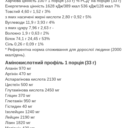
Харчова цінність 100 г 1 порція (33 г) % РСД* на порцію (33 г)
Енергетична цінність 1628 кДж/389 ккал 536 кДж/128 ккал 7%
Товстий 4,60 г 1,52 г 3%
з яких насичені жирні кислоти 2,80 г 0,92 г 5%
Вуглеводи 11,9 г 3,93 г 4%
з яких цукру 7,96 г 2,63 г -
Волокно 1,9 г 0,63 г 2%
Білок 74,1 г 24,45 г 53%
Сіль 0,26 г 0,09 г 1%
* Референтна норма споживання для дорослої людини (2000
ккал/день).
Амінокислотний профіль 1 порція (33 г)
Аланін 970 мг
Аргінін 470 мг
Аспарагінова кислота 2130 мг
Цистеїн 500 мг
Глутамінова кислота 2450 мг
Гліцин 370 мг
Глютамін 950 мг
Гістидин 40 мг
Ізолейцин 1240 мг
Лейцин 2190 мг
Лізин 1820 мг