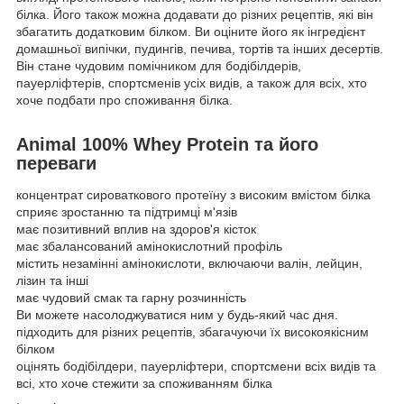
білка. Його також можна додавати до різних рецептів, які він
збагатить додатковим білком. Ви оціните його як інгредієнт
домашньої випічки, пудингів, печива, тортів та інших десертів.
Він стане чудовим помічником для бодібілдерів,
пауерліфтерів, спортсменів усіх видів, а також для всіх, хто
хоче подбати про споживання білка.
Animal 100% Whey Protein та його
переваги
концентрат сироваткового протеїну з високим вмістом білка
сприяє зростанню та підтримці м'язів
має позитивний вплив на здоров'я кісток
має збалансований амінокислотний профіль
містить незамінні амінокислоти, включаючи валін, лейцин,
лізин та інші
має чудовий смак та гарну розчинність
Ви можете насолоджуватися ним у будь-який час дня.
підходить для різних рецептів, збагачуючи їх високоякісним
білком
оцінять бодібілдери, пауерліфтери, спортсмени всіх видів та
всі, хто хоче стежити за споживанням білка