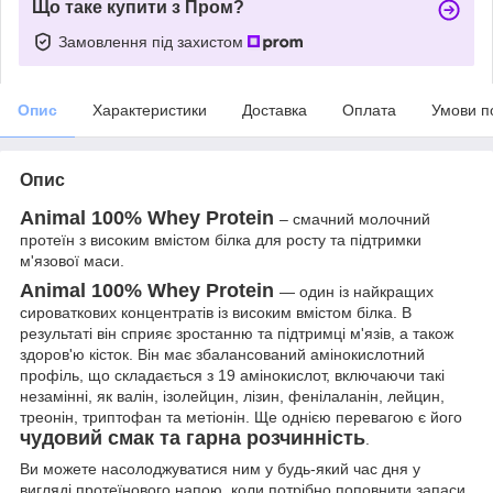
Що таке купити з Пром?
Замовлення під захистом
Опис
Характеристики
Доставка
Оплата
Умови п
Опис
Animal 100% Whey Protein
– смачний молочний
протеїн з високим вмістом білка для росту та підтримки
м'язової маси.
Animal 100% Whey Protein
— один із найкращих
сироваткових концентратів із високим вмістом білка. В
результаті він сприяє зростанню та підтримці м'язів, а також
здоров'ю кісток. Він має збалансований амінокислотний
профіль, що складається з 19 амінокислот, включаючи такі
незамінні, як валін, ізолейцин, лізин, фенілаланін, лейцин,
треонін, триптофан та метіонін. Ще однією перевагою є його
чудовий смак та гарна розчинність
.
Ви можете насолоджуватися ним у будь-який час дня у
вигляді протеїнового напою, коли потрібно поповнити запаси