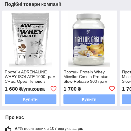
Подібні товари компанії
Протеїн ADRENALINE
Протеїн Protein Whey
Прот
WHEY ISOLATE 1000 грам
Micellar Casein Premium
Mice
Смак: Орео Печево з
Slow-Release 900 грам
Slow
Кремом
Смак Банан
Сма
1 680
1 700
1 7
₴/упаковка
₴
Купити
Купити
Про нас
97% позитивних з 107 відгуків за рік