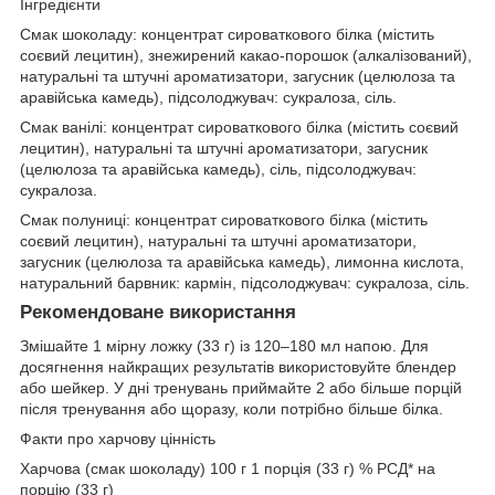
Інгредієнти
Смак шоколаду: концентрат сироваткового білка (містить
соєвий лецитин), знежирений какао-порошок (алкалізований),
натуральні та штучні ароматизатори, загусник (целюлоза та
аравійська камедь), підсолоджувач: сукралоза, сіль.
Смак ванілі: концентрат сироваткового білка (містить соєвий
лецитин), натуральні та штучні ароматизатори, загусник
(целюлоза та аравійська камедь), сіль, підсолоджувач:
сукралоза.
Смак полуниці: концентрат сироваткового білка (містить
соєвий лецитин), натуральні та штучні ароматизатори,
загусник (целюлоза та аравійська камедь), лимонна кислота,
натуральний барвник: кармін, підсолоджувач: сукралоза, сіль.
Рекомендоване використання
Змішайте 1 мірну ложку (33 г) із 120–180 мл напою. Для
досягнення найкращих результатів використовуйте блендер
або шейкер. У дні тренувань приймайте 2 або більше порцій
після тренування або щоразу, коли потрібно більше білка.
Факти про харчову цінність
Харчова (смак шоколаду) 100 г 1 порція (33 г) % РСД* на
порцію (33 г)