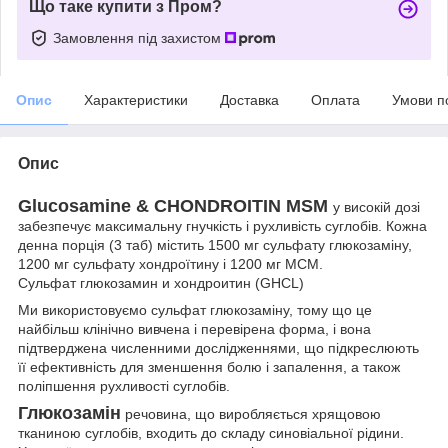
Що таке купити з Пром?
Замовлення під захистом
Опис
Характеристики
Доставка
Оплата
Умови п
Опис
Glucosamine & CHONDROITIN MSM
у високій дозі
забезпечує максимальну гнучкість і рухливість суглобів. Кожна
денна порція (3 таб) містить 1500 мг сульфату глюкозаміну,
1200 мг сульфату хондроїтину і 1200 мг МСМ.
Сульфат глюкозамин и хондроитин (GHCL)
Ми використовуємо сульфат глюкозаміну, тому що це
найбільш клінічно вивчена і перевірена форма, і вона
підтверджена численними дослідженнями, що підкреслюють
її ефективність для зменшення болю і запалення, а також
поліпшення рухливості суглобів.
Глюкозамін
речовина, що виробляється хрящовою
тканиною суглобів, входить до складу синовіальної рідини.