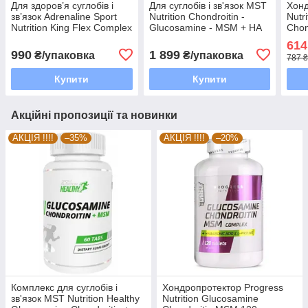
Для здоров’я суглобів і
Для суглобів і зв'язок MST
Хонд
зв’язок Adrenaline Sport
Nutrition Chondroitin -
Nutr
Nutrition King Flex Complex
Glucosamine - MSM + HA
Chon
500 грам Смак: Виноград
180 таблеток
табл
614
вкл
990
1 899
₴/упаковка
₴/упаковка
787 ₴
Купити
Купити
Акційні пропозиції та новинки
АКЦІЯ !!!!
–35%
АКЦІЯ !!!!
–20%
Комплекс для суглобів і
Хондропротектор Progress
зв'язок MST Nutrition Healthy
Nutrition Glucosamine