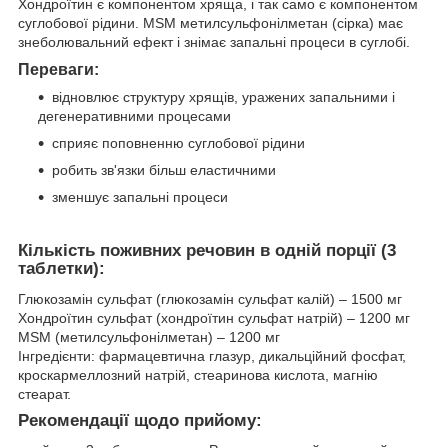
Хондроїтин є компонентом хряща, і так само є компонентом
суглобової рідини. MSM метилсульфонілметан (сірка) має
знеболювальний ефект і знімає запальні процеси в суглобі.
Переваги:
відновлює структуру хрящів, уражених запальними і
дегенеративними процесами
сприяє поповненню суглобової рідини
робить зв'язки більш еластичними
зменшує запальні процеси
Кількість поживних речовин в одній порції (3
таблетки):
Глюкозамін сульфат (глюкозамін сульфат калій) – 1500 мг
Хондроїтин сульфат (хондроїтин сульфат натрій) – 1200 мг
MSM (метилсульфонілметан) – 1200 мг
Інгредієнти: фармацевтична глазур, дикальційний фосфат,
кроскармеллозний натрій, стеаринова кислота, магнію
стеарат.
Рекомендації щодо прийому: