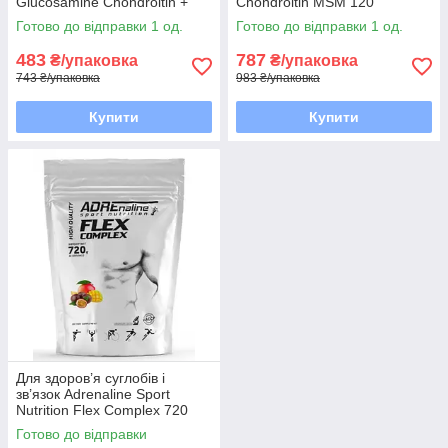
Glucosamine Chondroitin +
Chondroitin MSM 120
MSM 60 таблеток EXP 3/26
таблеток EXP 7/26 року
Готово до відправки 1 од.
Готово до відправки 1 од.
року включно
включно
483
787
₴/упаковка
₴/упаковка
743 ₴/упаковка
983 ₴/упаковка
Купити
Купити
Для здоров’я суглобів і
зв’язок Adrenaline Sport
Nutrition Flex Complex 720
грам Смак: манго-маракуя
Готово до відправки