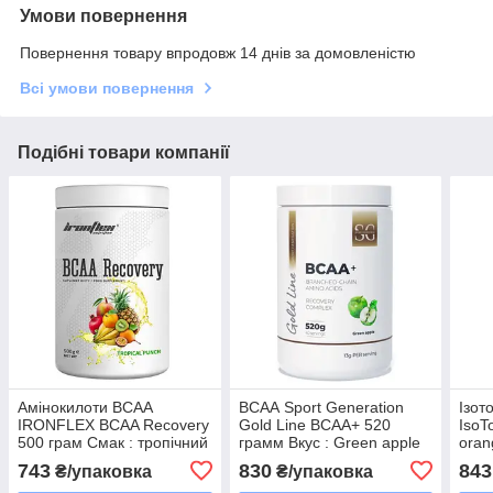
Умови повернення
Повернення товару впродовж 14 днів за домовленістю
Всі умови повернення
Подібні товари компанії
Амінокилоти ВСАА
ВСАА Sport Generation
Ізот
IRONFLEX BCAA Recovery
Gold Line BCAA+ 520
IsoT
500 грам Смак : тропічний
грамм Вкус : Green apple
ora
пунш
743
830
843
₴/упаковка
₴/упаковка