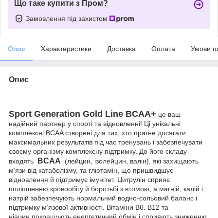
Що таке купити з Пром?
Замовлення під захистом
Опис
Характеристики
Доставка
Оплата
Умови п
Опис
Sport Generation Gold Line BCAA+
це ваш
надійний партнер у спорті та відновленні! Ці унікальні
комплексні BCAA створені для тих, хто прагне досягати
максимальних результатів під час тренувань і забезпечувати
своєму організму комплексну підтримку. До його складу
BCAA
входять
(лейцин, ізолейцин, валін), які захищають
м’язи від катаболізму, та глютамін, що пришвидшує
відновлення й підтримує імунітет. Цитрулін сприяє
поліпшенню кровообігу й боротьбі з втомою, а магній, калій і
натрій забезпечують нормальний водно-сольовий баланс і
підтримку м’язової активності. Вітаміни B6. B12 та
ніацин покращують енергетичний обмін і сприяють зниженню