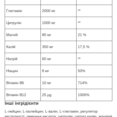
Глютамін
2000 мг
**
Цитрулін
1000 мг
**
Магній
80 мг
21 %
Калій
350 мг
17,5 %
Натрій
60 мг
**
Ніацин
8 мг
50%
Вітамін B6
10 мг
714%
Вітамін B12
25 μg
1000%
Інші інгрідієнти
L-лейцин; L-ізолейцин; L-валін; L-глютамін; регулятор
кислотності: лимонна кислота; цитрулін; цитрат калію, магнієві