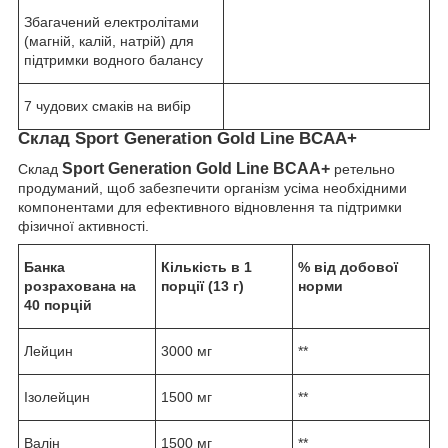
Збагачений електролітами
(магній, калій, натрій) для
підтримки водного балансу
7 чудових смаків на вибір
Склад Sport Generation Gold Line BCAA+
Sport Generation Gold Line BCAA+
Склад
ретельно
продуманий, щоб забезпечити організм усіма необхідними
компонентами для ефективного відновлення та підтримки
фізичної активності.
Банка
Кількість в 1
% від добової
розрахована на
порції (13 г)
норми
40 порцій
Лейцин
3000 мг
**
Ізолейцин
1500 мг
**
Валін
1500 мг
**