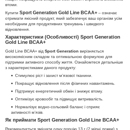
втоми.
Sport Generation Gold Line BCAA+
Купити
– означає
отримати якісний продукт, який забезпечує ваш організм усім
необхідним для продуктивних тренувань і швидкого
відновлення.
Характеристики (Особливості) Sport Generation
Gold Line BCAA+
Gold Line BCAA+ від
Sport Generation
вирізняється
високоякісним складом та оптимальною формулою для
підтримки активного способу життя. Ознайомтеся детальніше
з характеристиками даного продукту:
Стимулює ріст і захист м’язової тканини.
Покращує відновлення після фізичних навантажень.
Підтримує енергетичний обмін і знижує втому.
Оптимізує кровообіг та підвищує витривалість.
Нормалізує водно-сольовий баланс і сприяє
активності м’язів.
Як приймати Sport Generation Gold Line BCAA+
Рекомендується змішати одну порцію 13 г (2 мірні ложки) з