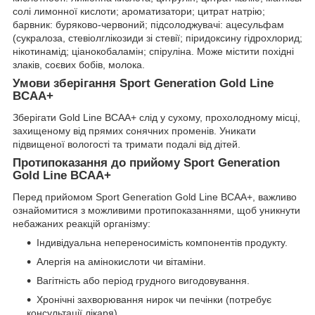
солі лимонної кислоти; ароматизатори; цитрат натрію;
барвник: буряково-червоний; підсолоджувачі: ацесульфам
(сукралоза, стевіолглікозиди зі стевії; піридоксину гідрохлорид;
нікотинамід; ціанокобаламін; спіруліна. Може містити похідні
злаків, соєвих бобів, молока.
Умови зберігання Sport Generation Gold Line
BCAA+
Зберігати Gold Line BCAA+ слід у сухому, прохолодному місці,
захищеному від прямих сонячних променів. Уникати
підвищеної вологості та тримати подалі від дітей.
Протипоказання до прийому Sport Generation
Gold Line BCAA+
Перед прийомом Sport Generation Gold Line BCAA+, важливо
ознайомитися з можливими протипоказаннями, щоб уникнути
небажаних реакцій організму:
Індивідуальна непереносимість компонентів продукту.
Алергія на амінокислоти чи вітаміни.
Вагітність або період грудного вигодовування.
Хронічні захворювання нирок чи печінки (потребує
консультації лікаря).