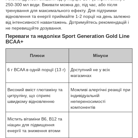
250-300 мл води. Вживати можна до, під час, або після
тренування для максимального ефекту. Для підтримки
відновлення та енергії приймайте 1-2 порції на день залежно
від інтенсивності навантажень. Дотримуйтесь рекомендацій і
не перевищуйте дозування.
Переваги та недоліки Sport Generation Gold Line
BCAA+
Плюси
Мінуси
6 г BCAA в одній порції (13 г)
Доступний не у всіх
магазинах
Високий вміст глютаміну та
Можливі алергічні реакції при
цитруліну, що сприяє
індивідуальній
швидкому відновленню
непереносимості
компонентів
Містить вітаміни B6, B12 та
ніацин для підвищення
енергії та зниження втоми