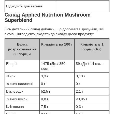
Підходить для веганів
Склад Applied Nutrition Mushroom
Superblend
Ось детальний склад добавки, що допомагає зрозуміти, які
активні інгредієнти входять до складу цього продукту:
Банка
Кількість на 100 г
Кількість в 1
розрахована на
порції (4 г)
30 порцій
Енергія
1475 кДж / 350
59 кДж / 14 ккал
ккал
Жири
3,3 г
0,13 г
з яких насичені
0 г
0 г
Вуглеводи
52,5 г
2,1 г
з яких цукри
0,8 г
<0,05 г
Клітковина
7,5 г
0,3 г