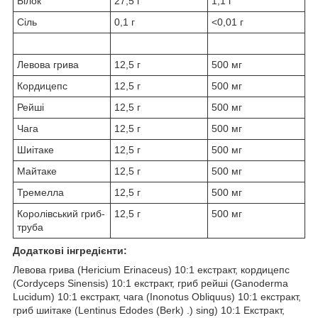
Білок
27,5 г
1,1 г
Сіль
0,1 г
<0,01 г
Левова грива
12,5 г
500 мг
Кордицепс
12,5 г
500 мг
Рейші
12,5 г
500 мг
Чага
12,5 г
500 мг
Шиітаке
12,5 г
500 мг
Майтаке
12,5 г
500 мг
Тремелла
12,5 г
500 мг
Королівський гриб-
12,5 г
500 мг
труба
Додаткові інгредієнти:
Левова грива (Hericium Erinaceus) 10:1 екстракт, кордицепс
(Cordyceps Sinensis) 10:1 екстракт, гриб рейші (Ganoderma
Lucidum) 10:1 екстракт, чага (Inonotus Obliquus) 10:1 екстракт,
гриб шиітаке (Lentinus Edodes (Berk) .) sing) 10:1 Екстракт,