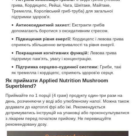
грива, Кордицепс, Рейші, Чага, Шиітаке, Майтаке,
Тремелла, Королівський гриб-труба) для загальної
підтримки здоров'я.
Антиоксидантний захист:
Екстракти грибів
допомагають боротися з оксидативним стресом.
Підвищення рівня енергії:
Кордицепс і левова грива
сприяють збільшенню витривалості та рівня енергії.
Покращення когнітивних функцій:
Левова грива
підтримує пам’ять, увагу і концентрацію.
Підтримка серцево-судинної системи:
Гриби, такі
як тремелла і кордіцепс, сприяють здоров’ю серця.
Як приймати Applied Nutrition Mushroom
Superblend?
Приймайте по 1 порції (4 грам) продукту один-три рази на
день, розчиняючи у воді або улюбленому напої. Можна також
додавати до картоплі фрі або їжі. Рекомендується
дотримуватись інструкцій на упаковці або проконсультуватися
з лікарем перед початком прийому. Не перевищуйте
рекомендовану дозу.