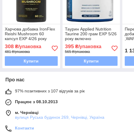
Харчова добавка IronFlex
Таурин Applied Nutrition
Пер
Reishi Mushroom 60
Taurine 200 грам EXP 5/26
доба
капсул EXP 4/26 року
року включно
,WA
включно
грам
308
395
₴/упаковка
₴/упаковка
Strik
1 1
481 ₴/упаковка
565 ₴/упаковка
Купити
Купити
Про нас
97% позитивних з 107 відгуків за рік
Працює з 08.10.2013
м. Чернівці
вулиця Руська будинок 269, Чернівці, Україна
Контакти