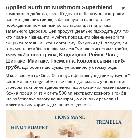
Applied Nutrition Mushroom Superblend
— це
комплексна добавка, яка об'єднує в собі потужні екстракти
восьми цілющих грибів, забезпечуючи ваш організм
необхідними поживними речовинами для підтримки
загального здоров'я. Цей продукт ідеально підходить для тих,
хто прагне підвищити імунітет, покращити рівень енергії та
зміцнити загальний стан організму. Купуючи цей продукт, ви
отримаєте комбінацію відомих своїми властивостями грибів,
Левова грива, Кордицепс, Рейші, Чага,
таких як
Шиітаке, Майтаке, Тремелла, Королівський гриб-
труба
, що робить цю суміш унікальною у своєму роді.
Мікс з восьми грибів забезпечує ефективну підтримку імунної
системи, покращує обмін речовин, допомагає у боротьбі зі
стресом та сприяє відновленню після фізичних навантажень.
Кожна порція (4 г) містить 500 мг екстракту кожного з грибів,
що забезпечує високу концентрацію активних речовин і
максимальну користь для вашого здоров’я.