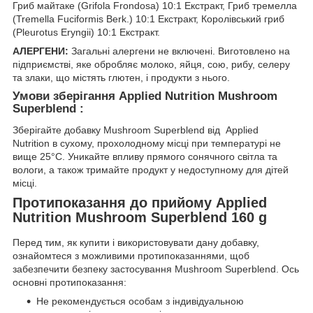
Гриб майтаке (Grifola Frondosa) 10:1 Екстракт, Гриб тремелла
(Tremella Fuciformis Berk.) 10:1 Екстракт, Королівський гриб
(Pleurotus Eryngii) 10:1 Екстракт.
АЛЕРГЕНИ:
Загальні алергени не включені. Виготовлено на
підприємстві, яке обробляє молоко, яйця, сою, рибу, селеру
та злаки, що містять глютен, і продукти з нього.
Умови зберігання Applied Nutrition Mushroom
Superblend :
Зберігайте добавку Mushroom Superblend від Applied
Nutrition в сухому, прохолодному місці при температурі не
вище 25°C. Уникайте впливу прямого сонячного світла та
вологи, а також тримайте продукт у недоступному для дітей
місці.
Протипоказання до прийому Applied
Nutrition Mushroom Superblend 160 g
Перед тим, як купити і використовувати дану добавку,
ознайомтеся з можливими протипоказаннями, щоб
забезпечити безпеку застосування Mushroom Superblend. Ось
основні протипоказання:
Не рекомендується особам з індивідуальною