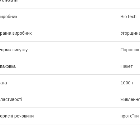
иробник
BioTech
раїна виробник
Угорщин
орма випуску
Порошок
паковка
Пакет
ага
1000 г
ластивості
живленн
орисні речовини
протеїни