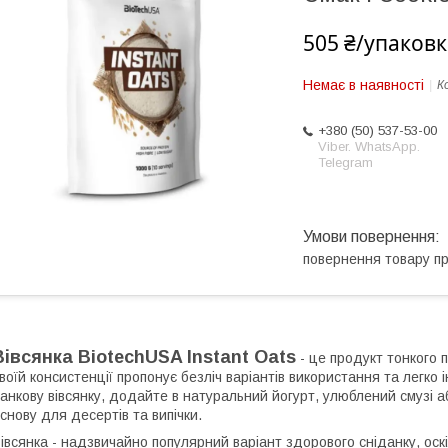
505 ₴/упаковк
Немає в наявності
К
+380 (50) 537-53-00
Viber. WhatsApp.
Telegram
повернення товару п
Вівсянка BiotechUSA Instant Oats
- це продукт тонкого 
воїй консистенції пропонує безліч варіантів використання та легко 
анкову вівсянку, додайте в натуральний йогурт, улюблений смузі а
снову для десертів та випічки.
івсянка - надзвичайно популярний варіант здорового сніданку, оскі