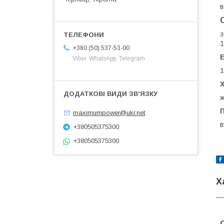
в
з
1
+380 (50) 537-53-00
Е
Viber. WhatsApp. Telegram
1
Х
ж
maximumpower@ukr.net
в
+380505375300
+380505375300
Х