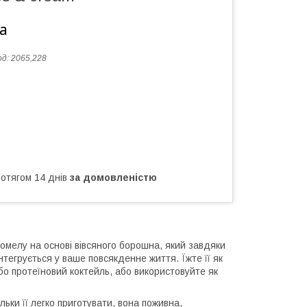
а
од:
2065,228
ротягом 14 днів
за домовленістю
помелу на основі вівсяного борошна, який завдяки
інтегрується у ваше повсякденне життя. Їжте її як
бо протеїновий коктейль, або використовуйте як
льки її легко приготувати, вона поживна,