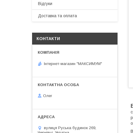
Відгуки
Доставка та оплата
КОНТАКТИ
Інтернет-магазин "МАКСИМУМ"
Олег
с
р
о
вулиця Руська будинок 269,
В
Чернівці, Україна