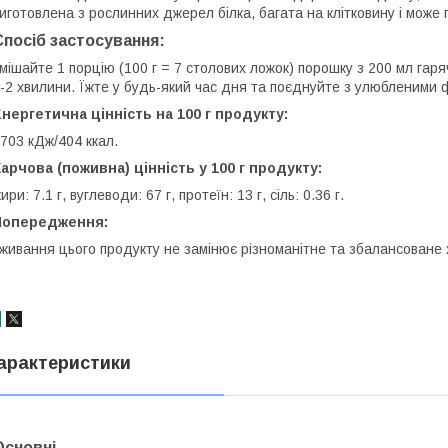
иготовлена з рослинних джерел білка, багата на клітковину і може
Спосіб застосування:
мішайте 1 порцію (100 г = 7 столових ложок) порошку з 200 мл гар
-2 хвилини. Їжте у будь-який час дня та поєднуйте з улюбленими 
нергетична цінність на 100 г продукту:
703 кДж/404 ккал.
арчова (поживна) цінність у 100 г продукту:
ири: 7.1 г, вуглеводи: 67 г, протеїн: 13 г, сіль: 0.36 г.
Попередження:
живання цього продукту не замінює різноманітне та збалансоване 
арактеристики
Основні