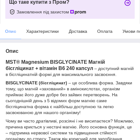
Що таке купити з Пром?
Замовлення під захистом
Опис
Характеристики
Доставка
Оплата
Умови п
Опис
MST® Magnesium BISGLYCINATE Магній
бісгліцинат + вітамін B6 240 капсул
– доступний магній
в бісгліцинатній формі для максимального засвоєння.
BISGLYCINATE (бісгліцинат)
– це особлива форма. Завдяки
тому, що магній «захований» в амінокислотах, організм
приймає його дуже добре без зайвих перетворень. На
сьогоднішній день з 5 відомих форм магнію саме
бісгліцинатна форма є найбільш доступною та легко
засвоюваною для нашого організму!
Чому ви часто дратівливі, розсіяні і не висипаєтеся? Можливо,
причина криється у нестачі магнію. Його основна функція, це
– підтримка нервової системи та підвищення стійкості
організму до стресу. Також він корисний для запобігання