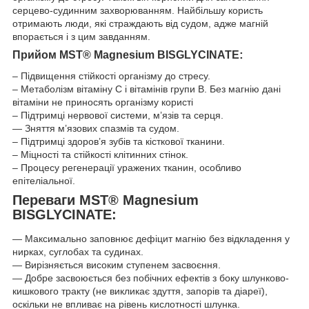
серцево-судинним захворюванням. Найбільшу користь
отримають люди, які страждають від судом, адже магній
впорається і з цим завданням.
:
Прийом MST® Magnesium BISGLYCINATE
– Підвищення стійкості організму до стресу.
– Метаболізм вітаміну С і вітамінів групи В. Без магнію дані
вітаміни не приносять організму користі
– Підтримці нервової системи, м’язів та серця.
— Зняття м’язових спазмів та судом.
– Підтримці здоров’я зубів та кісткової тканини.
– Міцності та стійкості клітинних стінок.
– Процесу регенерації уражених тканин, особливо
епітеліальної.
Переваги
MST® Magnesium
BISGLYCINATE
:
— Максимально заповнює дефіцит магнію без відкладення у
нирках, суглобах та судинах.
— Вирізняється високим ступенем засвоєння.
— Добре засвоюється без побічних ефектів з боку шлунково-
кишкового тракту (не викликає здуття, запорів та діареї),
оскільки не впливає на рівень кислотності шлунка.