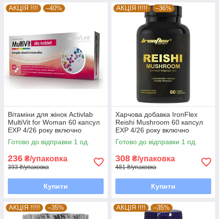
АКЦІЯ !!!!
–40%
АКЦІЯ !!!!!
–36%
Вітаміни для жінок Activlab
Харчова добавка IronFlex
MultiVit for Woman 60 капсул
Reishi Mushroom 60 капсул
EXP 4/26 року включно
EXP 4/26 року включно
Готово до відправки 1 од.
Готово до відправки 1 од.
236
308
₴/упаковка
₴/упаковка
393 ₴/упаковка
481 ₴/упаковка
Купити
Купити
АКЦІЯ !!!!!
–35%
АКЦІЯ !!!!
–35%