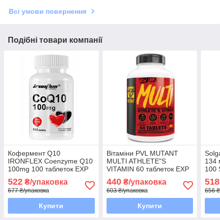
Всі умови повернення
Подібні товари компанії
Кофермент Q10
Вітаміни PVL MUTANT
Solg
IRONFLEX Coenzyme Q10
MULTI ATHLETE"S
134 
100mg 100 таблеток EXP
VITAMIN 60 таблеток EXP
100 
7/26 року включно
9/26 року включно
вкл
522
440
518
₴/упаковка
₴/упаковка
677 ₴/упаковка
603 ₴/упаковка
656 ₴
Купити
Купити