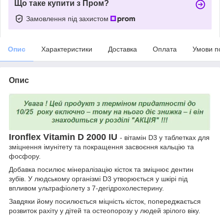
Що таке купити з Пром?
Замовлення під захистом
Опис
Характеристики
Доставка
Оплата
Умови п
Опис
Ironflex Vitamin D 2000 IU
- вітамін D3 у таблетках для
зміцнення імунітету та покращення засвоєння кальцію та
фосфору.
Добавка посилює мінералізацію кісток та зміцнює дентин
зубів. У людському організмі D3 утворюється у шкірі під
впливом ультрафіолету з 7-дегідрохолестерину.
Завдяки йому посилюється міцність кісток, попереджається
розвиток рахіту у дітей та остеопорозу у людей зрілого віку.