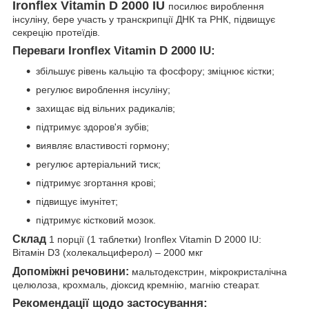
Ironflex Vitamin D 2000 IU
посилює вироблення
інсуліну, бере участь у транскрипції ДНК та РНК, підвищує
секрецію протеїдів.
Переваги Ironflex Vitamin D 2000 IU:
збільшує рівень кальцію та фосфору; зміцнює кістки;
регулює вироблення інсуліну;
захищає від вільних радикалів;
підтримує здоров'я зубів;
виявляє властивості гормону;
регулює артеріальний тиск;
підтримує згортання крові;
підвищує імунітет;
підтримує кістковий мозок.
Склад
1 порції (1 таблетки) Ironflex Vitamin D 2000 IU:
Вітамін D3 (холекальциферол) – 2000 мкг
Допоміжні речовини:
мальтодекстрин, мікрокристалічна
целюлоза, крохмаль, діоксид кремнію, магнію стеарат.
Рекомендації щодо застосування: