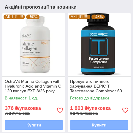
Акційні пропозиції та новинки
АКЦІЯ !!!!
–50%
АКЦІЯ !!!!
–45%
OstroVit Marine Collagen with
Продукти клітинного
Hyaluronic Acid and Vitamin C
харчування BEPIC T
120 капсул EXP 3/26 року
Testosterone Complexor 60
включно
капсул EXP 6/26 року
В наявності 1 од.
Готово до відправки
включно
376
1 803
₴/упаковка
₴/упаковка
752 ₴/упаковка
3 278 ₴/упаковка
Купити
Купити