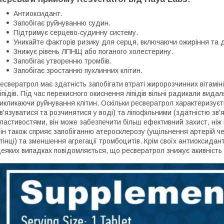
Антиоксидант.
Запобігає руйнуванню судин.
Підтримує серцево-судинну систему.
Уникайте факторів ризику для серця, включаючи ожиріння та д
Знижує рівень ЛПНЩ або поганого холестерину.
Запобігає утворенню тромбів.
Запобігає зростанню пухлинних клітин.
есвератрол має здатність запобігати втраті жиророзчинних вітамінів
іпідів. Під час перекисного окиснення ліпідів вільні радикали вида
икликаючи руйнування клітин. Оскільки ресвератрол характеризує
в'язуватися та розчинятися у воді) та ліпофільними (здатністю зв'
ластивостями, він може забезпечити більш ефективний захист, ніж ін
ін також сприяє запобіганню атеросклерозу (ущільнення артерій че
тінці) та зменшення агрегації тромбоцитів. Крім своїх антиоксидан
еяких випадках повідомляється, що ресвератрол знижує акивність