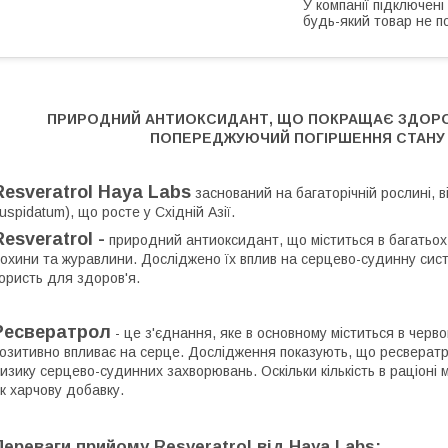
У компанії підключені
будь-який товар не п
ПРИРОДНИЙ АНТИОКСИДАНТ, ЩО ПОКРАЩАЄ ЗДОРО
ПОПЕРЕДЖУЮЧИЙ ПОГІРШЕННЯ СТАНУ
Resveratrol Haya Labs
заснований на багаторічній рослині, в
uspidatum), що росте у Східній Азії.
Resveratrol -
природний антиоксидант, що міститься в багатьох ро
охини та журавлини. Досліджено їх вплив на серцево-судинну систе
ористь для здоров'я.
Ресвератрол
- це з'єднання, яке в основному міститься в черво
озитивно впливає на серце. Дослідження показують, що ресвератр
изику серцево-судинних захворювань. Оскільки кількість в раціоні
к харчову добавку.
Переваги прийому Resveratrol
від Haya Labs: