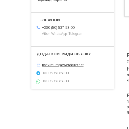
+380 (50) 537-53-00
Viber. WhatsApp. Telegram
c
maximumpower@ukr.net
+380505375300
л
к
+380505375300
п
р
я