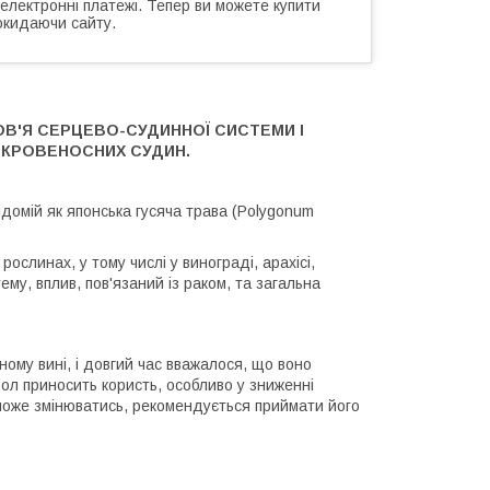
 електронні платежі. Тепер ви можете купити
окидаючи сайту.
В'Я СЕРЦЕВО-СУДИННОЇ СИСТЕМИ І
 КРОВЕНОСНИХ СУДИН.
ідомій як японська гусяча трава (Polygonum
слинах, у тому числі у винограді, арахісі,
му, вплив, пов'язаний із раком, та загальна
ному вині, і довгий час вважалося, що воно
ол приносить користь, особливо у зниженні
 може змінюватись, рекомендується приймати його