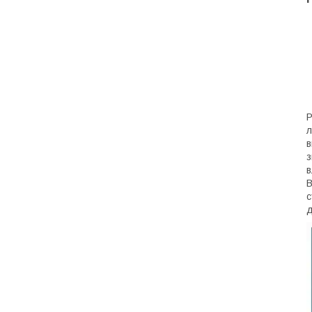
Р
л
в
з
в
В
с
д