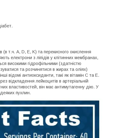
іабет.
 (в т.ч. A, D, E, K) та перекисного окислення
ляють електрони з ліпідів у клітинних мембранах,
ться високими гідрофільними (здатністю
язуватися та розчинятися в жирах та оліях)
ші відомі антиоксиданти, такі як вітамін С та E.
рез відкладення лейкоцитів в артеріальній
тних властивостей, він має антимутагенну дію. У
 деяких пухлин.