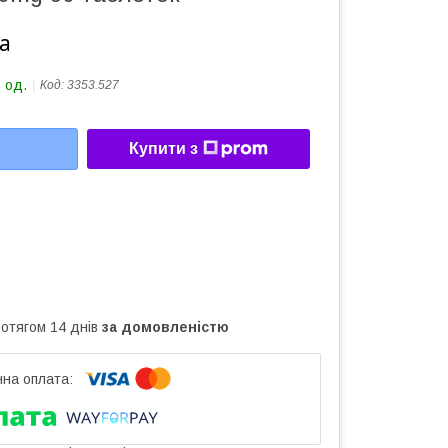
а
 од.
Код:
3353.527
Купити з
ротягом 14 днів
за домовленістю