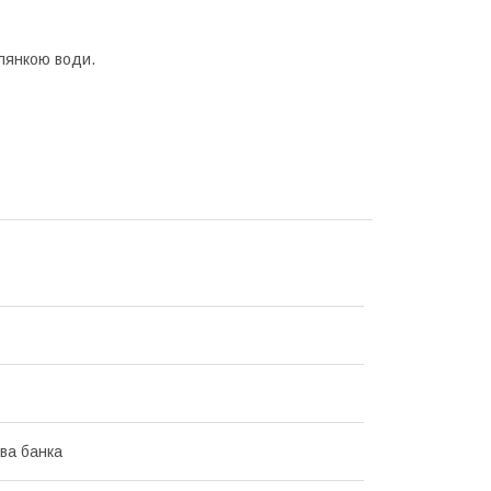
клянкою води.
ва банка