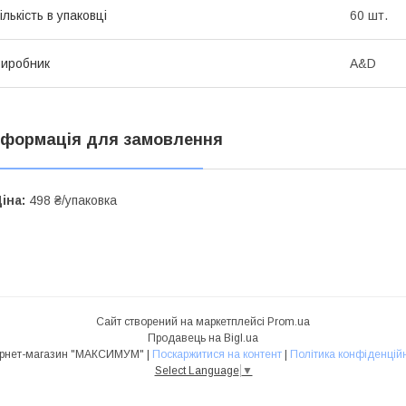
ількість в упаковці
60 шт.
иробник
A&D
нформація для замовлення
іна:
498 ₴/упаковка
Сайт створений на маркетплейсі
Prom.ua
Продавець на Bigl.ua
Інтернет-магазин "МАКСИМУМ" |
Поскаржитися на контент
|
Політика конфіденційн
Select Language
▼