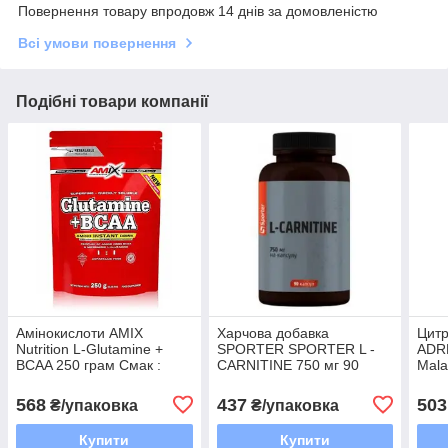
Повернення товару впродовж 14 днів за домовленістю
Всі умови повернення
Подібні товари компанії
Амінокислоти AMIX
Харчова добавка
Цитр
Nutrition L-Glutamine +
SPORTER SPORTER L -
ADRE
BCAA 250 грам Смак :
CARNITINE 750 мг 90
Mala
Манго
капсул
капс
568
437
503
₴/упаковка
₴/упаковка
Купити
Купити