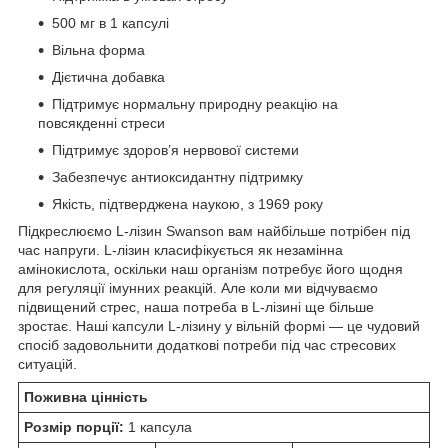
500 мг в 1 капсулі
Вільна форма
Дієтична добавка
Підтримує нормальну природну реакцію на
повсякденні стреси
Підтримує здоров’я нервової системи
Забезпечує антиоксидантну підтримку
Якість, підтверджена наукою, з 1969 року
Підкреслюємо L-лізин Swanson вам найбільше потрібен під
час напруги. L-лізин класифікується як незамінна
амінокислота, оскільки наш організм потребує його щодня
для регуляції імунних реакцій. Але коли ми відчуваємо
підвищений стрес, наша потреба в L-лізині ще більше
зростає. Наші капсули L-лізину у вільній формі — це чудовий
спосіб задовольнити додаткові потреби під час стресових
ситуацій.
Поживна цінність
Розмір порції:
1 капсула