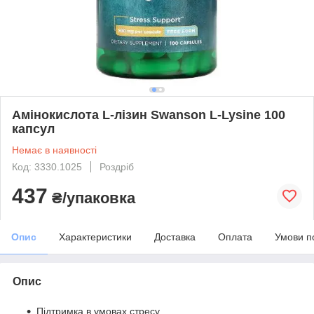
Амінокислота L-лізин Swanson L-Lysine 100
капсул
Немає в наявності
Код: 3330.1025
Роздріб
437
₴/упаковка
Опис
Характеристики
Доставка
Оплата
Умови п
Опис
Підтримка в умовах стресу