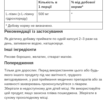
Кількість в
% від добової
1 порції
норми*
L-лізин (з L-лізину
500 мг
*
гідрохлориду)
* Добову норму не визначено.
Рекомендації із застосування
Як дієтичну добавку приймати по одній капсулі 2–3 рази на
день, запиваючи водою, натщесерце.
Інші інгредієнти
Рисове борошно, желатин, стеарат магнію.
Попередження
Тільки для дорослих. Перед використанням цього або будь-
якого іншого продукту під час вагітності, грудного
вигодовування, у разі приймання медичних препаратів або за
наявності захворювань проконсультуйтеся з лікарем.
Зберігати в недоступному для дітей місці. Не використовуйте
цей продукт, якщо захисна плівка пошкоджена. Зберігати в
сухому прохолодному місці.