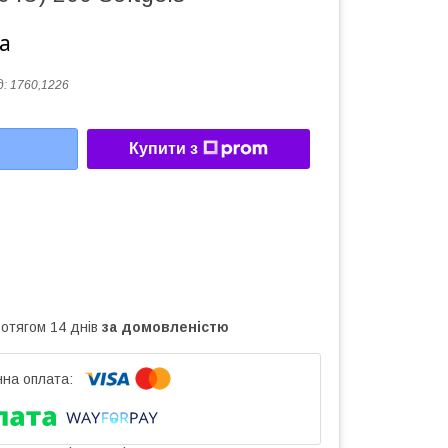
а
д:
1760,1226
Купити з
ротягом 14 днів
за домовленістю