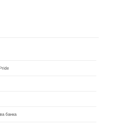
Pride
ва банка