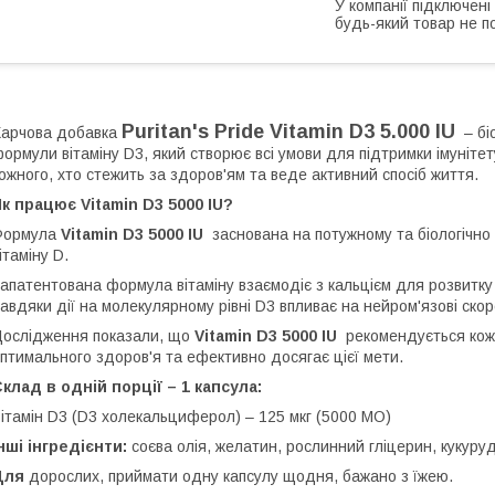
У компанії підключені
будь-який товар не п
Puritan's Pride Vitamin D3 5.000 IU
арчова добавка
– біо
ормули вітаміну D3, який створює всі умови для підтримки імунітету
ожного, хто стежить за здоров'ям та веде активний спосіб життя.
к працює Vitamin D3 5000 IU?
Формула
Vitamin D3 5000 IU
заснована на потужному та біологічно 
ітаміну D.
апатентована формула вітаміну взаємодіє з кальцієм для розвитку к
авдяки дії на молекулярному рівні D3 впливає на нейром'язові скор
ослідження показали, що
Vitamin D3 5000 IU
рекомендується кожн
птимального здоров'я та ефективно досягає цієї мети.
клад в одній порції – 1 капсула:
ітамін D3 (D3 холекальциферол) – 125 мкг (5000 МО)
нші інгредієнти:
соєва олія, желатин, рослинний гліцерин, кукуруд
Для
дорослих, приймати одну капсулу щодня, бажано з їжею.