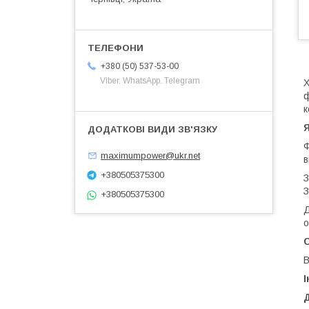
+380 (50) 537-53-00
Viber. WhatsApp. Telegram
Х
ф
к
Я
maximumpower@ukr.net
в
+380505375300
З
З
+380505375300
Д
о
С
В
І