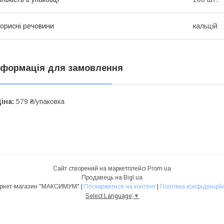
орисні речовини
кальцій
нформація для замовлення
іна:
579 ₴/упаковка
Сайт створений на маркетплейсі
Prom.ua
Продавець на Bigl.ua
Інтернет-магазин "МАКСИМУМ" |
Поскаржитися на контент
|
Політика конфіденційн
Select Language
▼