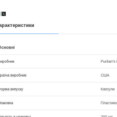
арактеристики
Основні
иробник
Puritan's 
раїна виробник
США
орма випуску
Капсули
паковка
Пластико
ількість в упаковці
200 шт.