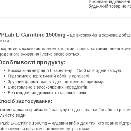
У компанії підключені
будь-який товар не п
VPLab L-Carnitine 1500mg
– це високоякісна харчова добав
иття.
-карнітин є важливим елементом, який сприяє підтримці енергетично
оденного вживання і легко засвоюються.
Особливості продукту:
Висока концентрація L-карнітину – 1500 мг в одній капсулі.
Підтримує енергетичний обмін в організмі.
Зручний формат капсул для щоденного прийому.
Виготовлено з високоякісних інгредієнтів.
Без шкідливих домішок та наповнювачів.
Спосіб застосування:
екомендовано приймати 1 капсулу на день під час їжі або за рек
ількістю води.
PLab L-Carnitine 1500mg – чудовий вибір для тих, хто прагне підт
абезпечуючи організм важливими нутрієнтами.