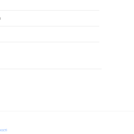
я
ості