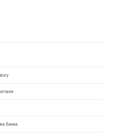
atory
итанія
ва банка