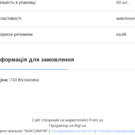
ількість в упаковці
90 шт.
ластивості
живленн
орисні речовини
калій
нформація для замовлення
іна:
743 ₴/упаковка
Сайт створений на маркетплейсі
Prom.ua
Продавець на Bigl.ua
Інтернет-магазин "МАКСИМУМ" |
Поскаржитися на контент
|
Політика конфіденційн