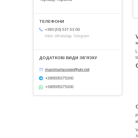
+380 (50) 537-53-00
Viber. WhatsApp. Telegram
ж
L
щ
maximumpower@ukr.net
+380505375300
+380505375300
Р
к
V
з