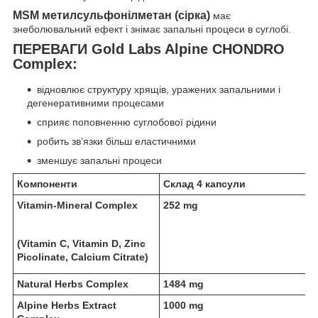
MSM метилсульфонілметан (сірка)
має
знеболювальний ефект і знімає запальні процеси в суглобі.
ПЕРЕВАГИ Gold Labs Alpine CHONDRO
Complex:
відновлює структуру хрящів, уражених запальними і
дегенеративними процесами
сприяє поповненню суглобової рідини
робить зв’язки більш еластичними
зменшує запальні процеси
Компоненти
Склад 4 капсули
Vitamin-Mineral Complex
252 mg
(Vitamin C, Vitamin D, Zinc
Picolinate, Calcium Citrate)
Natural Herbs Complex
1484 mg
Alpine Herbs Extract
1000 mg