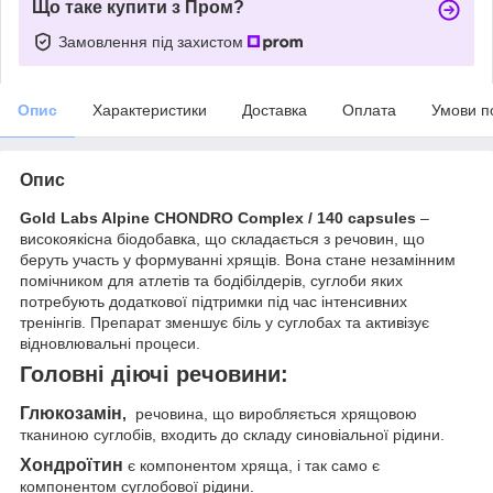
Що таке купити з Пром?
Замовлення під захистом
Опис
Характеристики
Доставка
Оплата
Умови п
Опис
Gold Labs Alpine CHONDRO Complex / 140 capsules
–
високоякісна біодобавка, що складається з речовин, що
беруть участь у формуванні хрящів. Вона стане незамінним
помічником для атлетів та бодібілдерів, суглоби яких
потребують додаткової підтримки під час інтенсивних
тренінгів. Препарат зменшує біль у суглобах та активізує
відновлювальні процеси.
Головні діючі речовини:
Глюкозамін
,
речовина, що виробляється хрящовою
тканиною суглобів, входить до складу синовіальної рідини.
Хондроїтин
є компонентом хряща, і так само є
компонентом суглобової рідини.