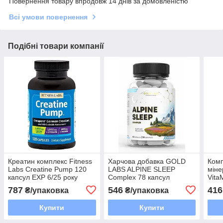
Повернення товару впродовж 14 днів за домовленістю
Всі умови повернення
Подібні товари компанії
Креатин комплекс Fitness
Харчова добавка GOLD
Комп
Labs Creatine Pump 120
LABS ALPINE SLEEP
міне
капсул EXP 6/25 року
Complex 78 капсул
Vita
включно
120 
787
546
416
₴/упаковка
₴/упаковка
Купити
Купити