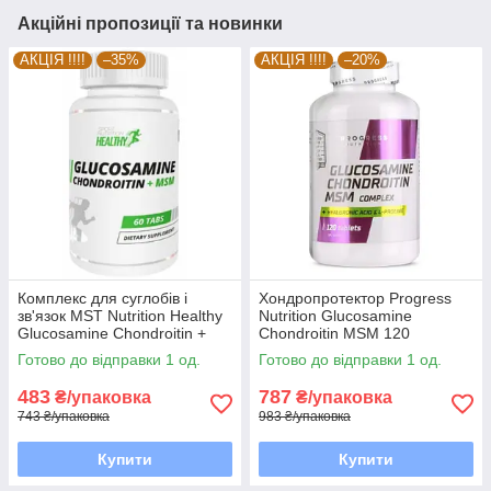
Акційні пропозиції та новинки
АКЦІЯ !!!!
–35%
АКЦІЯ !!!!
–20%
Комплекс для суглобів і
Хондропротектор Progress
зв'язок MST Nutrition Healthy
Nutrition Glucosamine
Glucosamine Chondroitin +
Chondroitin MSM 120
MSM 60 таблеток EXP 3/26
таблеток EXP 7/26 року
Готово до відправки 1 од.
Готово до відправки 1 од.
року включно
включно
483
787
₴/упаковка
₴/упаковка
743 ₴/упаковка
983 ₴/упаковка
Купити
Купити