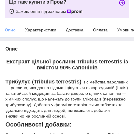
Що таке купити з Пром?
Замовлення під захистом
Опис
Характеристики
Доставка
Оплата
Умови п
Опис
Екстракт цільної рослини Tribulus terrestris із
вмістом 90% сапонінів
Трибулус (Tribulus terrestris)
із сімейства паролевих
— рослина, яка давно відома і цінується в аюрведичній (Індія)
та китайській медицині за багате джерело цінних сапонінів —
хімічних сполук, що належать до групи глікозидів (переважно
трибулозину). Добавка у формі вегетаріанських таблеток та
ідеально підходить для людей, які вживають добавки
виключно на рослинній основі.
Особливості добавки: