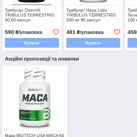
Трибулус OstroVit
Трибулус Haya Labs
Триб
TRIBULUS TERRESTRIS
TRIBULUS TERRESTRIS
Terr
90 60 капсул
500 мг 90 капсул
100 
590
481
459
₴/упаковка
₴/упаковка
Купити
Купити
Акційні пропозиції та новинки
Мака BIOTECH USA MACA 60