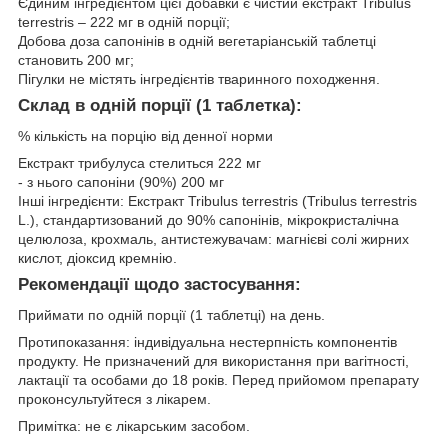
Єдиним інгредієнтом цієї добавки є чистий екстракт Tribulus
terrestris – 222 мг в одній порції;
Добова доза сапонінів в одній вегетаріанській таблетці
становить 200 мг;
Пігулки не містять інгредієнтів тваринного походження.
Склад в одній порції (1 таблетка):
% кількість на порцію від денної норми
Екстракт трибулуса стелиться 222 мг
- з нього сапоніни (90%) 200 мг
Інші інгредієнти: Екстракт Tribulus terrestris (Tribulus terrestris
L.), стандартизований до 90% сапонінів, мікрокристалічна
целюлоза, крохмаль, антистежувачам: магнієві солі жирних
кислот, діоксид кремнію.
Рекомендації щодо застосування:
Приймати по одній порції (1 таблетці) на день.
Протипоказання: індивідуальна нестерпність компонентів
продукту. Не призначений для використання при вагітності,
лактації та особами до 18 років. Перед прийомом препарату
проконсультуйтеся з лікарем.
Примітка: не є лікарським засобом.