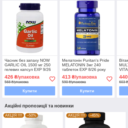
Часник без запаху NOW
Мелатонін Puritan's Pride
Віта
GARLIC OIL 1500 мг 250
MELATONIN 3мг 240
MUL
гелевих капсул EXP 9/26
таблеток EXP 8/26 року
VITA
року включно
включно
9/26
426
413
440
₴/упаковка
₴/упаковка
568 ₴/упаковка
590 ₴/упаковка
603 ₴
Купити
Купити
Акційні пропозиції та новинки
АКЦІЯ !!!!
–50%
АКЦІЯ !!!!
–45%