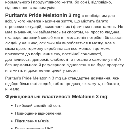
нормального і продуктивного життя, бо сон і, відповідно,
відновлення є нашим усім.
Puritan's Pride Melatonin 3 mg
є необхідним для
всіх, у кого нелегке насичене життя, що містить багато
стресових ситуацій, психологічних і фізичних навантажень. Не
має значення, чи займаєтесь ви спортом, чи просто людина,
яка веде активний спосіб життя, мелатонін потрібен більшості
людей у наш час, оскільки він виробляється в мозку, але з
віком цього гормону виробляється все менше і це може
призвести до погіршення сну, постійної сонливості,
дратівливості, депресії, слабкості та поганого самопочуття! А
без нормального й регулярного відновлення не буде прогресу
ні в житті, ні досягнення цілей у спорті.
Puritan's Pride Melatonin 3 mg це стандартне дозування, яке
підійде більшості людей, тобто, ця доза, як кажуть, ні багато,
ні мало.
Функціональні властивості Melatonin 3 mg:
Глибокий спокійний сон.
Повноцінне відновлення.
Підсилення м’язів.
Розвантаження ЦНС.