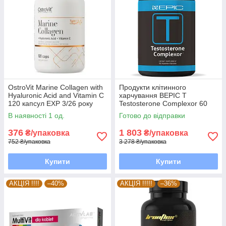
OstroVit Marine Collagen with
Продукти клітинного
Hyaluronic Acid and Vitamin C
харчування BEPIC T
120 капсул EXP 3/26 року
Testosterone Complexor 60
включно
капсул EXP 6/26 року
В наявності 1 од.
Готово до відправки
включно
376
1 803
₴/упаковка
₴/упаковка
752 ₴/упаковка
3 278 ₴/упаковка
Купити
Купити
АКЦІЯ !!!!
–40%
АКЦІЯ !!!!!
–36%