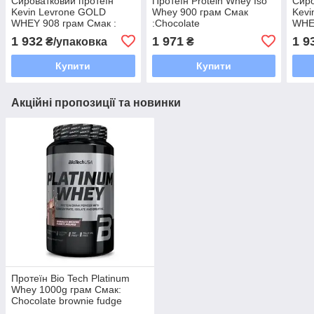
Сироватковий протеїн
Протеїн Protein Whey Iso
Сиро
Kevin Levrone GOLD
Whey 900 грам Смак
Kevi
WHEY 908 грам Смак :
:Chocolate
WHEY
Dubai White Chocolate
Duba
1 932
1 971
1 9
₴/упаковка
₴
Купити
Купити
Акційні пропозиції та новинки
Протеїн Bio Tech Platinum
Whey 1000g грам Смак:
Chocolate brownie fudge