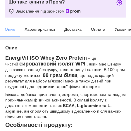
Що таке купити з Пром?
Замовлення під захистом
Опис
Характеристики
Доставка
Оплата
Умови п
Опис
EnergiVit ISO Whey Zero Protein
– це
сироватковий ізолят WPI
чистий
, який має швидку
дію засвоювання,без цукру, холестерину і лактози. В 100 грам
88 грам білка
продукту міститься
, що надає кращий
результат для набору м’язової маси,а також дієвий при
схудненні і для підтримки гарної фізичної форми.
Білкова добавка призначена, зокрема, спортсменам та людям
прихильникам фізичної активності. В складі ізоляту є
додаткові компоненти, такі як
BCAA, L-glutamine та L-
arginine,
які сприяють швидшому відновленню після важких
візичних навантажень.
Особливості продукту: