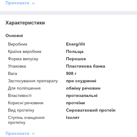
Приховати
Характеристики
Основні
Виробник
EnergiVit
Країна виробник
Польща
Форма випуску
Порошок
Упаковка
Пластикова банка
Вага
908 г
Застосування препарату
при схудненні
Для поліпшення
обміну речовин
Властивості
протизапальні
Корисні речовини
протеїни
Вид протеїну
Сироватковий протеїн
Ступінь очищення
Ізолят
протеїну
Приховати