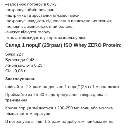
–заповнює потребу в білку;
-покращує обмін речовин;
-підтримка та зростання м’язової маси;
-покращує швидкість відновлення пошкоджених тканин;
-поповнює амінокислотний баланс;
-знижує відчуття голоду;
-має антиоксидантну і протизапальну дію.
Склад 1 порції (25
грам) ISO
Whey ZERO
Protein
:
Білки 22 г
Вуглеводи 0,48 г
Жирні кислоти 0,23 г
Сіль 0,08 г
Застосування:
вживайте 2-3 рази на день по 1 порції (25 г) 1 мірна ложка .
Приймайте за 25-30 хв до тренування і відразу після
тренування.
Кожна порція змішується з 200-250 мл води або молока
кімнатної температури.
В нетренувальні дні 1-2 рази на добу між прийомами їжі.