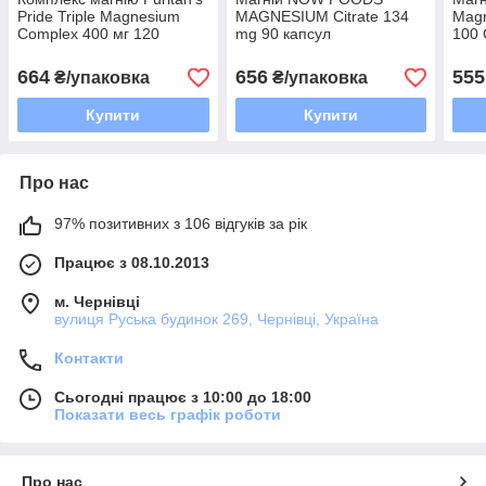
Pride Triple Magnesium
MAGNESIUM Citrate 134
Mag
Complex 400 мг 120
mg 90 капсул
100 
капсул
664
656
555
₴/упаковка
₴/упаковка
Купити
Купити
Про нас
97% позитивних з 106 відгуків за рік
Працює з 08.10.2013
м. Чернівці
вулиця Руська будинок 269, Чернівці, Україна
Контакти
Сьогодні працює з 10:00 до 18:00
Показати весь графік роботи
Про нас