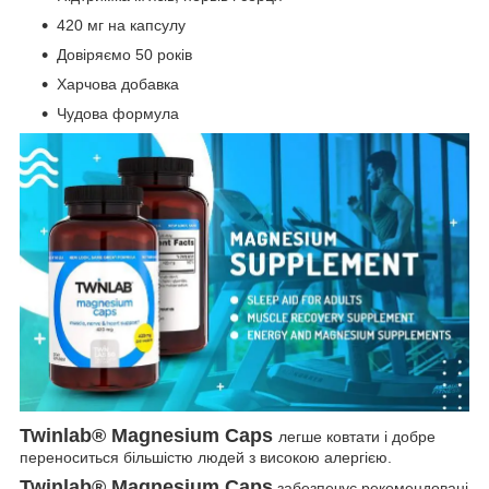
420 мг на капсулу
Довіряємо 50 років
Харчова добавка
Чудова формула
Twinlab® Magnesium Caps
легше ковтати і добре
переноситься більшістю людей з високою алергією.
Twinlab® Magnesium Caps
забезпечує рекомендовані