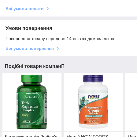
Всі умови оплати
Умови повернення
Повернення товару впродовж 14 днів за домовленістю
Всі умови повернення
Подібні товари компанії
Комплекс магнію Puritan's
Магній NOW FOODS
Магн