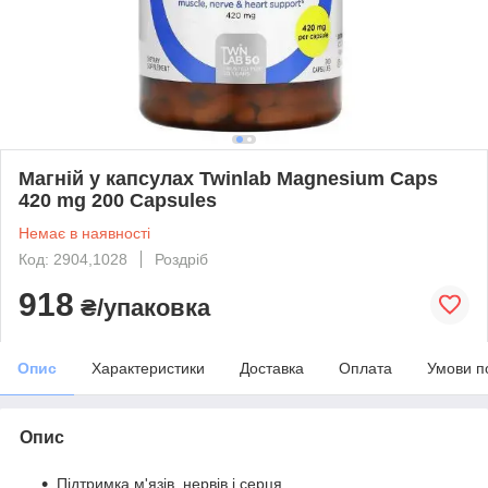
Магній у капсулах Twinlab Magnesium Caps
420 mg 200 Capsules
Немає в наявності
Код: 2904,1028
Роздріб
918
₴/упаковка
Опис
Характеристики
Доставка
Оплата
Умови п
Опис
Підтримка м'язів, нервів і серця