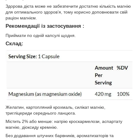
Здорова дієта може не забезпечити достатню кількість магнію
для оптимального здоров’я, тому корисно доповнювати свій
раціон магнієм.
Рекомендації із застосування :
Приймати по одній капсулі щодня.
Склад:
Желатин, картопляний крохмаль, силікат магнію,
тригліцериди середнього ланцюга.
Містить 2% або менше: натрію кроскармелози, аспартату
магнію, діоксиду кремнію.
Без додавання штучних барвників, ароматизаторів та