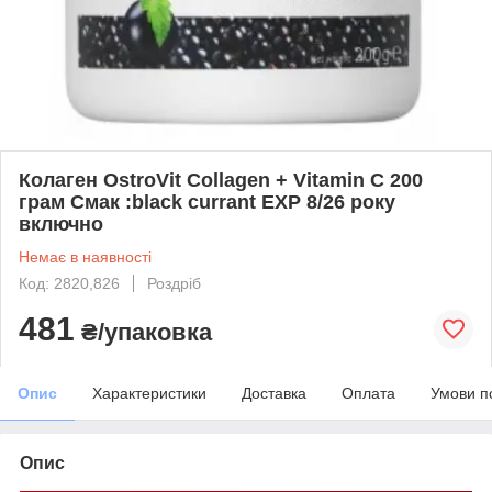
Колаген OstroVit Collagen + Vitamin C 200
грам Смак :black currant EXP 8/26 року
включно
Немає в наявності
Код: 2820,826
Роздріб
481
₴/упаковка
Опис
Характеристики
Доставка
Оплата
Умови п
Опис