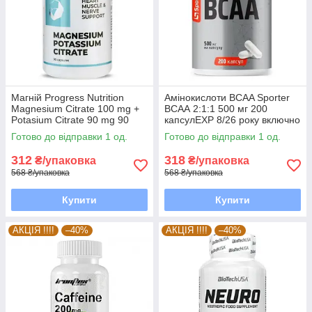
Магній Progress Nutrition
Амінокислоти BCAA Sporter
Magnesium Citrate 100 mg +
ВСАА 2:1:1 500 мг 200
Potasium Citrate 90 mg 90
капсулEXP 8/26 року включно
капсул EXP 8/26 року
Готово до відправки 1 од.
Готово до відправки 1 од.
включно
312
318
₴/упаковка
₴/упаковка
568 ₴/упаковка
568 ₴/упаковка
Купити
Купити
АКЦІЯ !!!!
–40%
АКЦІЯ !!!!
–40%