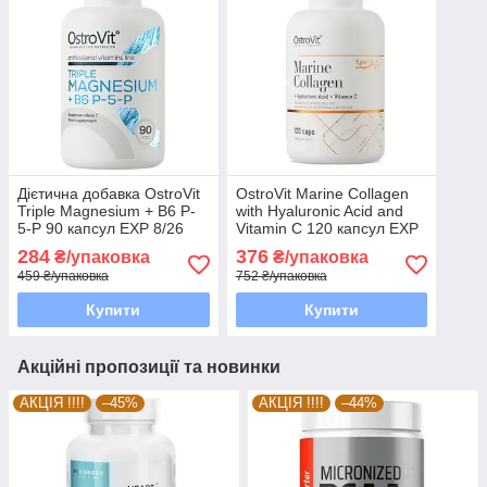
Дієтична добавка OstroVit
OstroVit Marine Collagen
Triple Magnesium + B6 P-
with Hyaluronic Acid and
5-P 90 капсул EXP 8/26
Vitamin C 120 капсул EXP
року включно
3/26 року включно
284
376
₴/упаковка
₴/упаковка
459 ₴/упаковка
752 ₴/упаковка
Купити
Купити
Акційні пропозиції та новинки
АКЦІЯ !!!!
–45%
АКЦІЯ !!!!
–44%