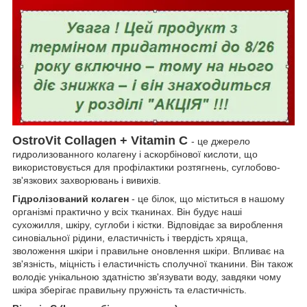
OstroVit Collagen + Vitamin C
- це джерело
гидролизованного колагену і аскорбінової кислоти, що
використовується для профілактики розтягнень, суглобово-
зв'язкових захворювань і вивихів.
Гідролізований колаген
- це білок, що міститься в нашому
організмі практично у всіх тканинах. Він будує наші
сухожилля, шкіру, суглоби і кістки. Відповідає за вироблення
синовіальної рідини, еластичність і твердість хряща,
зволоження шкіри і правильне оновлення шкіри. Впливає на
зв'язність, міцність і еластичність сполучної тканини. Він також
володіє унікальною здатністю зв'язувати воду, завдяки чому
шкіра зберігає правильну пружність та еластичність.