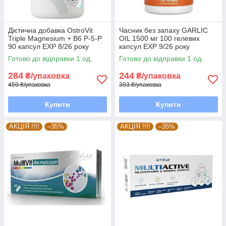
Дієтична добавка OstroVit
Часник без запаху GARLIC
Triple Magnesium + B6 P-5-P
OIL 1500 мг 100 гелевих
90 капсул EXP 8/26 року
капсул EXP 9/26 року
включно
включно
Готово до відправки 1 од.
Готово до відправки 1 од.
284
244
₴/упаковка
₴/упаковка
459 ₴/упаковка
393 ₴/упаковка
Купити
Купити
АКЦІЯ !!!!
–35%
АКЦІЯ !!!!
–35%