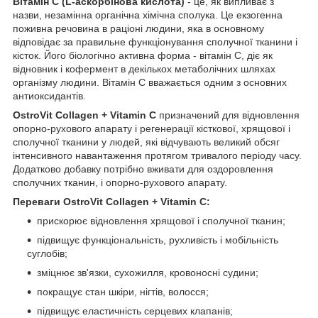
Вітамін С (L-аскорбінова кислота)
- це, як випливає з
назви, незамінна органічна хімічна сполука. Це екзогенна
поживна речовина в раціоні людини, яка в основному
відповідає за правильне функціонування сполучної тканини і
кісток. Його біологічно активна форма - вітамін С, діє як
відновник і кофермент в декількох метаболічних шляхах
організму людини. Вітамін С вважається одним з основних
антиоксидантів.
OstroVit Collagen + Vitamin C
призначений для відновлення
опорно-рухового апарату і регенерації кісткової, хрящової і
сполучної тканини у людей, які відчувають великий обсяг
інтенсивного навантаження протягом тривалого періоду часу.
Додатково добавку потрібно вживати для оздоровлення
сполучних тканин, і опорно-рухового апарату.
Переваги OstroVit Collagen + Vitamin C:
прискорює відновлення хрящової і сполучної тканин;
підвищує функціональність, рухливість і мобільність
суглобів;
зміцнює зв'язки, сухожилля, кровоносні судини;
покращує стан шкіри, нігтів, волосся;
підвищує еластичність серцевих клапанів;