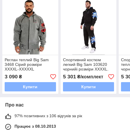
Реглан теплий Big Sam
Спортивний костюм
Спо
3468 Сірий розміри
легкий Big Sam 103620
тепл
XXXXL-XXXXXL
чорнийі розміри XXXXL.
чорн
XXXXXL
XXX
3 090
5 301
5 3
₴
₴/комплект
Купити
Купити
Про нас
97% позитивних з 106 відгуків за рік
Працює з 08.10.2013