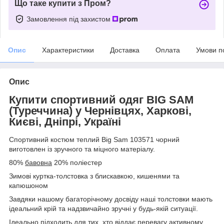
Що таке купити з Пром?
Замовлення під захистом
Опис
Характеристики
Доставка
Оплата
Умови п
Опис
Купити спортивний одяг BIG SAM
(Туреччина) у Чернівцях, Харкові,
Києві, Дніпрі, Україні
Спортивний костюм теплий Big Sam 103571 чорний
виготовлен ​​із зручного та міцного матеріалу.
80%
бавовна
20% поліестер
Зимові куртка-толстовка з блискавкою, кишенями та
капюшоном
Завдяки нашому багаторічному досвіду наші толстовки мають
ідеальний крій та надзвичайно зручні у будь-якій ситуації.
Ідеально підходить для тих, хто віддає перевагу активному