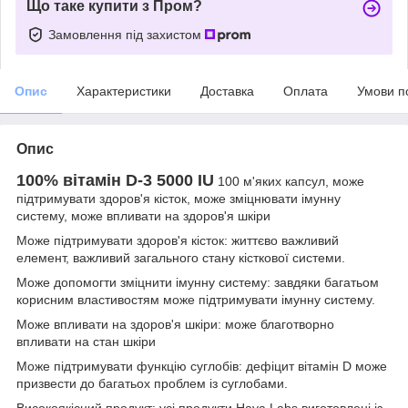
Що таке купити з Пром?
Замовлення під захистом
Опис
Характеристики
Доставка
Оплата
Умови п
Опис
100% вітамін D-3 5000 IU
100 м'яких капсул, може
підтримувати здоров'я кісток, може зміцнювати імунну
систему, може впливати на здоров'я шкіри
Може підтримувати здоров'я кісток: життєво важливий
елемент, важливий загального стану кісткової системи.
Може допомогти зміцнити імунну систему: завдяки багатьом
корисним властивостям може підтримувати імунну систему.
Може впливати на здоров'я шкіри: може благотворно
впливати на стан шкіри
Може підтримувати функцію суглобів: дефіцит вітамін D може
призвести до багатьох проблем із суглобами.
Високоякісний продукт: усі продукти Haya Labs виготовлені із