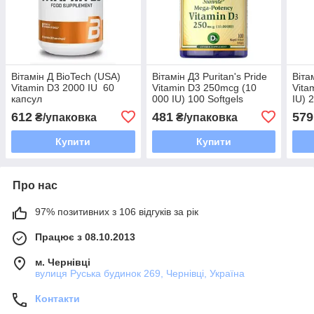
Вітамін Д BioTech (USA)
Вітамін Д3 Puritan's Pride
Віта
Vitamin D3 2000 IU 60
Vitamin D3 250mcg (10
Vita
капсул
000 IU) 100 Softgels
IU) 
612
481
579
₴/упаковка
₴/упаковка
Купити
Купити
Про нас
97% позитивних з 106 відгуків за рік
Працює з 08.10.2013
м. Чернівці
вулиця Руська будинок 269, Чернівці, Україна
Контакти