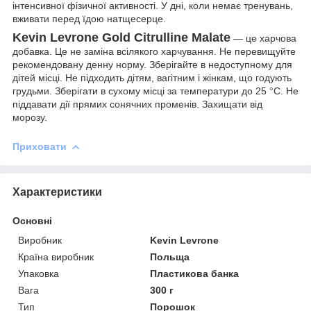
інтенсивної фізичної активності. У дні, коли немає тренувань,
вживати перед їдою натщесерце.
Kevin Levrone Gold Citrulline Malate
— це харчова
добавка. Це не заміна всілякого харчування. Не перевищуйте
рекомендовану денну норму. Зберігайте в недоступному для
дітей місці. Не підходить дітям, вагітним і жінкам, що годують
грудьми. Зберігати в сухому місці за температури до 25 °C. Не
піддавати дії прямих сонячних променів. Захищати від
морозу.
Приховати
Характеристики
Основні
Виробник
Kevin Levrone
Країна виробник
Польща
Упаковка
Пластикова банка
Вага
300 г
Тип
Порошок