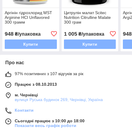
Аргінін гідрохлорид MST
Цитрулін малат Scitec
Аргі
Arginine HCl Unflavored
Nutrition Citrulline Malate
Argi
300 грамм
300 грам
948
1 005
948
₴/упаковка
₴/упаковка
Купити
Купити
Про нас
97% позитивних з 107 відгуків за рік
Працює з 08.10.2013
м. Чернівці
вулиця Руська будинок 269, Чернівці, Україна
Контакти
Сьогодні працює з 10:00 до 18:00
Показати весь графік роботи