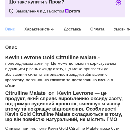
Що таке купити з Пром?
Замовлення під захистом
Опис
Характеристики
Доставка
Оплата
Умови п
Опис
Kevin Levrone Gold Citrulline Malate
є
попередником аргініну Це може допомогти користувачам
підвищити рівень оксиду азоту, що може призвести до
збільшення сили та витривалості завдяки збільшенню
кровотоку, поглинанню глюкози та доставлянню кисню в
м'язи.
Citrulline Malate от Kevin Levrone
— це
продукт, який сприяє виробленню оксиду азоту,
підтримує судинний кровотік, зменшує м'язову
втому та покращує відновлення. Особливості
Kevin Gold Citrulline Malate складаються в тому,
що він повністю натуральний, не містить ГМО
Є кілька причин, чому Kevin Gold Citrulline Malate може бути