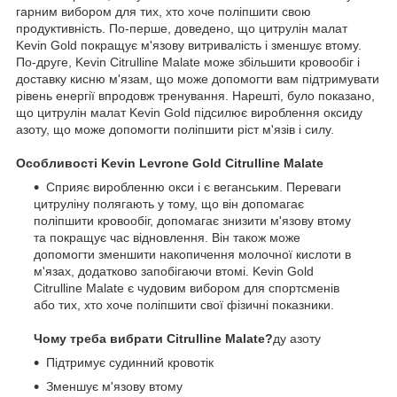
гарним вибором для тих, хто хоче поліпшити свою
продуктивність. По-перше, доведено, що цитрулін малат
Kevin Gold покращує м'язову витривалість і зменшує втому.
По-друге, Kevin Citrulline Malate може збільшити кровообіг і
доставку кисню м'язам, що може допомогти вам підтримувати
рівень енергії впродовж тренування. Нарешті, було показано,
що цитрулін малат Kevin Gold підсилює вироблення оксиду
азоту, що може допомогти поліпшити ріст м'язів і силу.
Особливості Kevin Levrone Gold Citrulline Malate
Сприяє виробленню окси і є веганським. Переваги
цитруліну полягають у тому, що він допомагає
поліпшити кровообіг, допомагає знизити м'язову втому
та покращує час відновлення. Він також може
допомогти зменшити накопичення молочної кислоти в
м'язах, додатково запобігаючи втомі. Kevin Gold
Citrulline Malate є чудовим вибором для спортсменів
або тих, хто хоче поліпшити свої фізичні показники.
Чому треба вибрати Citrulline Malate?
ду азоту
Підтримує судинний кровотік
Зменшує м'язову втому