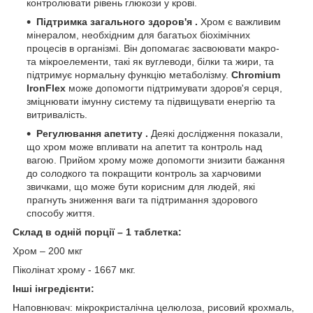
контролювати рівень глюкози у крові.
Підтримка загального здоров'я
.
Хром є важливим
мінералом, необхідним для багатьох біохімічних
процесів в організмі. Він допомагає засвоювати макро-
та мікроелементи, такі як вуглеводи, білки та жири, та
підтримує нормальну функцію метаболізму.
Chromium
IronFlex
може допомогти підтримувати здоров'я серця,
зміцнювати імунну систему та підвищувати енергію та
витривалість.
Регулювання апетиту
.
Деякі дослідження показали,
що хром може впливати на апетит та контроль над
вагою. Прийом хрому може допомогти знизити бажання
до солодкого та покращити контроль за харчовими
звичками, що може бути корисним для людей, які
прагнуть зниження ваги та підтримання здорового
способу життя.
Склад в одній порції – 1 таблетка:
Хром – 200 мкг
Піколінат хрому - 1667 мкг.
Інші інгредієнти:
Наповнювач: мікрокристалічна целюлоза, рисовий крохмаль,