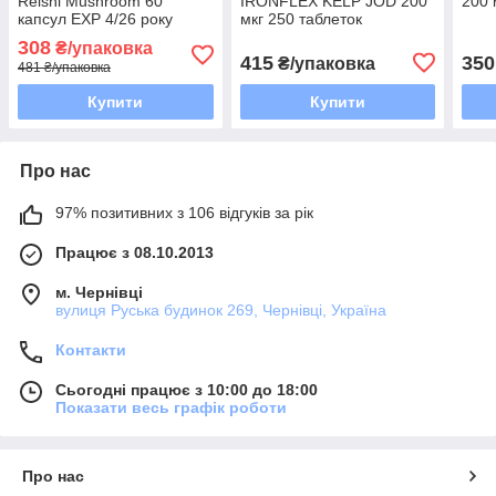
Reishi Mushroom 60
IRONFLEX KELP JOD 200
200 
капсул EXP 4/26 року
мкг 250 таблеток
включно
308
₴/упаковка
415
350
₴/упаковка
481 ₴/упаковка
Купити
Купити
Про нас
97% позитивних з 106 відгуків за рік
Працює з 08.10.2013
м. Чернівці
вулиця Руська будинок 269, Чернівці, Україна
Контакти
Сьогодні працює з 10:00 до 18:00
Показати весь графік роботи
Про нас