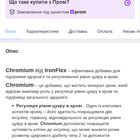
Що таке купити з Пром?
Замовлення під захистом
Опис
Характеристики
Доставка
Оплата
Умови п
Опис
Chromium
від
IronFlex
– ефективна добавка для
підтримки здоров'я та регулювання рівня цукру в крові.
Chromium
– це добавка, що містить мінерал хром, який
відіграє важливу роль у регуляції рівня цукру в крові та
підтримці загального здоров'я.
Регуляція рівня цукру в крові
.
Один із ключових
аспектів хрому – його здатність покращувати дію
інсуліну, гормону, відповідального за регуляцію рівня
цукру в крові.
Chromium
допомагає покращити
чутливість клітин до інсуліну, що може знизити ризик
розвитку цукрового діабету типу 2 та допомогти