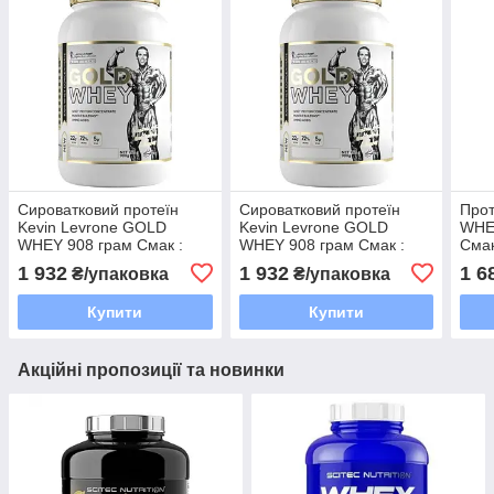
Сироватковий протеїн
Сироватковий протеїн
Про
Kevin Levrone GOLD
Kevin Levrone GOLD
WHE
WHEY 908 грам Смак :
WHEY 908 грам Смак :
Смак
Dubai White Chocolate
Dubai Chocolate
Кре
1 932
1 932
1 6
₴/упаковка
₴/упаковка
Купити
Купити
Акційні пропозиції та новинки