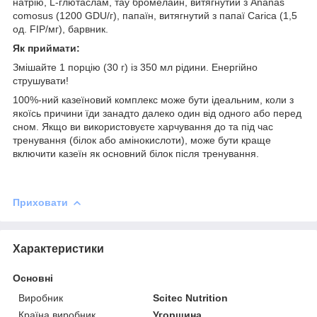
натрію, L-глютаслам, тау бромелайн, витягнутий з Ananas
comosus (1200 GDU/г), папаїн, витягнутий з папаї Carica (1,5
од. FIP/мг), барвник.
Як приймати:
Змішайте 1 порцію (30 г) із 350 мл рідини. Енергійно
струшувати!
100%-ний казеїновий комплекс може бути ідеальним, коли з
якоїсь причини їди занадто далеко один від одного або перед
сном. Якщо ви використовуєте харчування до та під час
тренування (білок або амінокислоти), може бути краще
включити казеїн як основний білок після тренування.
Приховати
Характеристики
Основні
Виробник
Scitec Nutrition
Країна виробник
Угорщина