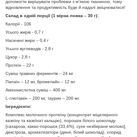
допомогти вирішувати проблеми з м'якою тканиною, тому
відновлення та продуктивність буде й надалі зміцнюватися!
Склад в одній порції (1 мірна ложка – 30 г):
Калорії - 106
Усього жирів - 0,7 г
Насичені жири – 0,4 г
Усього вуглеводів - 2,8 г
Цукор - 2,8 г
Протеїн – 22 г
Суміш травних ферментів – 24 мг
Папаїн – 12 мг, бромелайн – 12 мг.
Амінокислотна суміш – 400 мг
L-глютамін – 200 мг, таурин – 200 мг.
Інгредієнти:
Комплекс молочного протеїну (концентрат міцелярного
казеїну та казеїнат кальцію), порошок білого шоколаду
[сахароза, какао-порошок (33,4%), сухе незбиране молоко],
декстроза, ароматизатори (диня, білий шоколад), хлорид