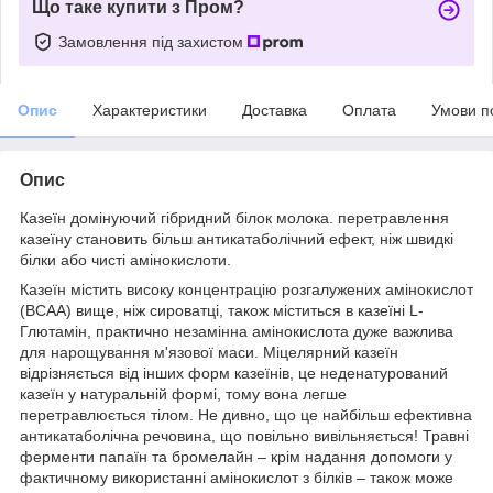
Що таке купити з Пром?
Замовлення під захистом
Опис
Характеристики
Доставка
Оплата
Умови п
Опис
Казеїн домінуючий гібридний білок молока. перетравлення
казеїну становить більш антикатаболічний ефект, ніж швидкі
білки або чисті амінокислоти.
Казеїн містить високу концентрацію розгалужених амінокислот
(BCAA) вище, ніж сироватці, також міститься в казеїні L-
Глютамін, практично незамінна амінокислота дуже важлива
для нарощування м'язової маси. Міцелярний казеїн
відрізняється від інших форм казеїнів, це неденатурований
казеїн у натуральній формі, тому вона легше
перетравлюється тілом. Не дивно, що це найбільш ефективна
антикатаболічна речовина, що повільно вивільняється! Травні
ферменти папаїн та бромелайн – крім надання допомоги у
фактичному використанні амінокислот з білків – також може