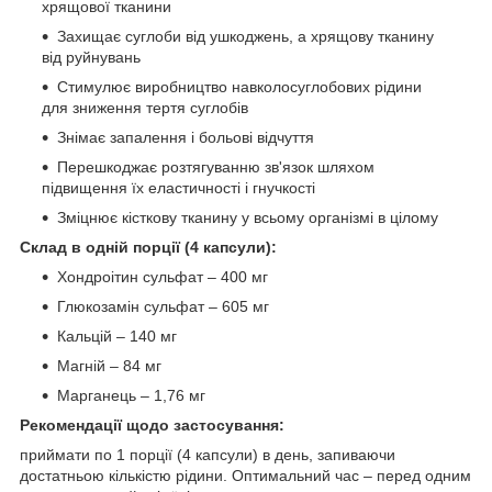
хрящової тканини
Захищає суглоби від ушкоджень, а хрящову тканину
від руйнувань
Стимулює виробництво навколосуглобових рідини
для зниження тертя суглобів
Знімає запалення і больові відчуття
Перешкоджає розтягуванню зв'язок шляхом
підвищення їх еластичності і гнучкості
Зміцнює кісткову тканину у всьому організмі в цілому
Склад в одній порції (4 капсули):
Хондроітин сульфат – 400 мг
Глюкозамін сульфат – 605 мг
Кальцій – 140 мг
Магній – 84 мг
Марганець – 1,76 мг
Рекомендації щодо застосування:
приймати по 1 порції (4 капсули) в день, запиваючи
достатньою кількістю рідини. Оптимальний час – перед одним