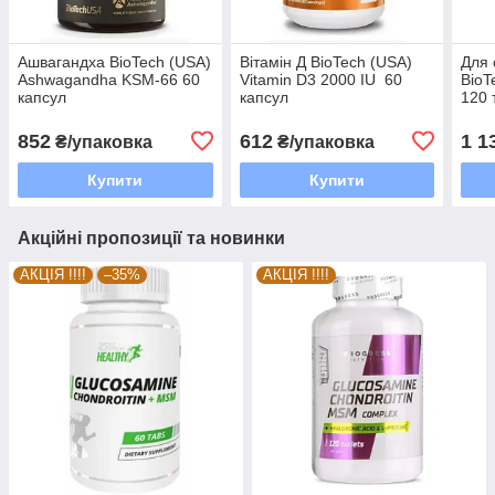
Ашвагандха BioTech (USA)
Вітамін Д BioTech (USA)
Для 
Ashwagandha KSM-66 60
Vitamin D3 2000 IU 60
Bio
капсул
капсул
120 
852
612
1 1
₴/упаковка
₴/упаковка
Купити
Купити
Акційні пропозиції та новинки
АКЦІЯ !!!!
–35%
АКЦІЯ !!!!