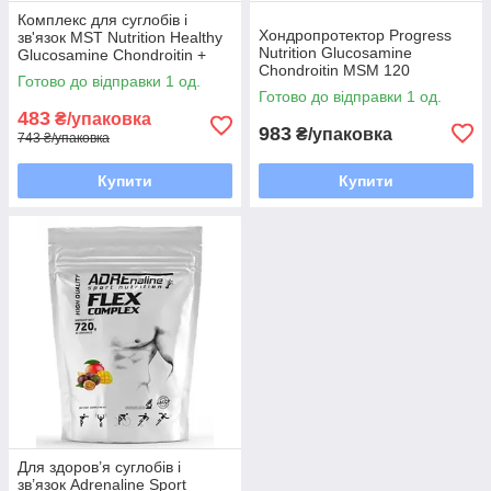
Комплекс для суглобів і
Хондропротектор Progress
зв'язок MST Nutrition Healthy
Nutrition Glucosamine
Glucosamine Chondroitin +
Chondroitin MSM 120
MSM 60 таблеток EXP 3/26
Готово до відправки 1 од.
таблеток EXP 7/26 року
року включно
Готово до відправки 1 од.
включно
483
₴/упаковка
983
₴/упаковка
743 ₴/упаковка
Купити
Купити
Для здоров’я суглобів і
зв’язок Adrenaline Sport