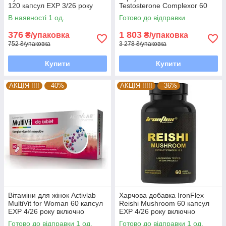
120 капсул EXP 3/26 року
Testosterone Complexor 60
включно
капсул EXP 6/26 року
В наявності 1 од.
Готово до відправки
включно
376
1 803
₴/упаковка
₴/упаковка
752 ₴/упаковка
3 278 ₴/упаковка
Купити
Купити
АКЦІЯ !!!!
–40%
АКЦІЯ !!!!!
–36%
Вітаміни для жінок Activlab
Харчова добавка IronFlex
MultiVit for Woman 60 капсул
Reishi Mushroom 60 капсул
EXP 4/26 року включно
EXP 4/26 року включно
Готово до відправки 1 од.
Готово до відправки 1 од.