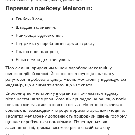
Переваги прийому Melatonin:
Глибокий сон,
Швидше засинаючи,
Найкраще відновлення,
Підтримка у виробництві гормонів росту,
Поліпшення настрою,
Більше сили для тренувань.
Тіло людини природним чином виробляє мелатонін у
шишкоподібній залозі. Його основна функція полягає у
регулюванні добового циклу. Рівень мелатоніну підвищується
надвечір, що є сигналом того, що час спати.
Виробництво мелатоніну в організмі починається відразу
після настання темряви. Його пік припадає на ранок, а потім
починає знижуватися з появою світла. Мелатонін викликає
сонливість, взаємодіючи із рецепторами в організмі людини.
Таблетки мелатоніну доповнюють природний рівень гормону,
що вже виробляється організмом. Полегшується як
засинання, і підтримка високого рівня спокійного сну.