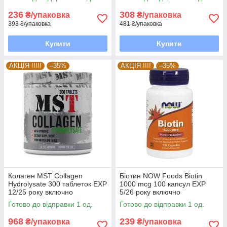
236
308
₴/упаковка
₴/упаковка
393 ₴/упаковка
481 ₴/упаковка
Купити
Купити
АКЦІЯ !!!!!
–35%
АКЦІЯ !!!!
–35%
Колаген MST Сollagen
Біотин NOW Foods Biotin
Hydrolysate 300 таблеток EXP
1000 mcg 100 капсул EXP
12/25 року включно
5/26 року включно
Готово до відправки 1 од.
Готово до відправки 1 од.
968
239
₴/упаковка
₴/упаковка