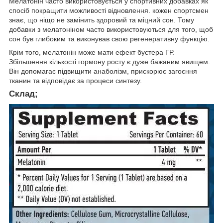
Мелатонін часто використовується у спортивних добавках як
спосіб покращити можливості відновлення. кожен спортсмен
знає, що ніщо не замінить здоровий та міцний сон. Тому
добавки з мелатоніном часто використовуються для того, щоб
сон був глибоким та виконував свою регенеративну функцію.
Крім того, мелатонін може мати ефект бустера ГР.
Збільшення кількості гормону росту є дуже бажаним явищем.
Він допомагає підвищити анаболізм, прискорює загоєння
тканин та відповідає за процеси синтезу.
Склад;