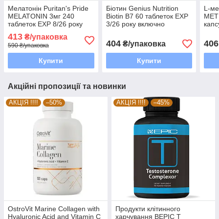
Мелатонін Puritan's Pride
Біотин Genius Nutrition
L-ме
MELATONIN 3мг 240
Biotin B7 60 таблеток EXP
MET
таблеток EXP 8/26 року
3/26 року включно
капс
включно
вкл
413
₴/упаковка
404
406
₴/упаковка
590 ₴/упаковка
Купити
Купити
Акційні пропозиції та новинки
АКЦІЯ !!!!
–50%
АКЦІЯ !!!!
–45%
OstroVit Marine Collagen with
Продукти клітинного
Hyaluronic Acid and Vitamin C
харчування BEPIC T