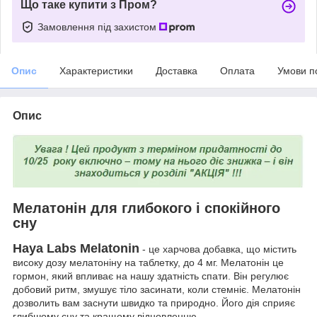
Що таке купити з Пром?
Замовлення під захистом
Опис
Характеристики
Доставка
Оплата
Умови п
Опис
Мелатонін для глибокого і спокійного
сну
Haya Labs Melatonin
- це харчова добавка, що містить
високу дозу мелатоніну на таблетку, до 4 мг. Мелатонін це
гормон, який впливає на нашу здатність спати. Він регулює
добовий ритм, змушує тіло засинати, коли стемніє. Мелатонін
дозволить вам заснути швидко та природно. Його дія сприяє
глибшому сну та кращому відновленню.