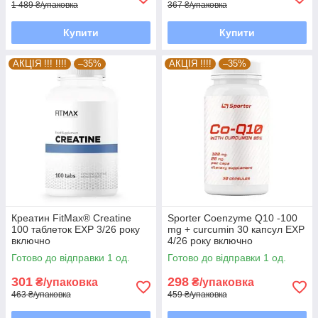
1 489 ₴/упаковка
367 ₴/упаковка
Купити
Купити
АКЦІЯ !!! !!!!
–35%
АКЦІЯ !!!!
–35%
Креатин FitMax® Creatine
Sporter Coenzyme Q10 -100
100 таблеток EXP 3/26 року
mg + curcumin 30 капсул EXP
включно
4/26 року включно
Готово до відправки 1 од.
Готово до відправки 1 од.
301
298
₴/упаковка
₴/упаковка
463 ₴/упаковка
459 ₴/упаковка