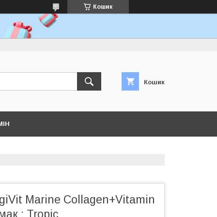
Кошик
Кошик
МІН
giVit Marine Collagen+Vitamin
ак : Tropic