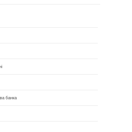
ні
ва банка