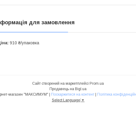
нформація для замовлення
іна:
910 ₴/упаковка
Сайт створений на маркетплейсі
Prom.ua
Продавець на Bigl.ua
Інтернет-магазин "МАКСИМУМ" |
Поскаржитися на контент
|
Політика конфіденційн
Select Language
▼