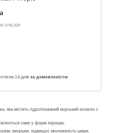
а
од:
2741,529
ротягом 14 днів
за домовленістю
ка, яка містить гідролізований морський колаген з
своюється саме у формі порошку.
 усуває зморшки, підвищує зволоженість шкіри,