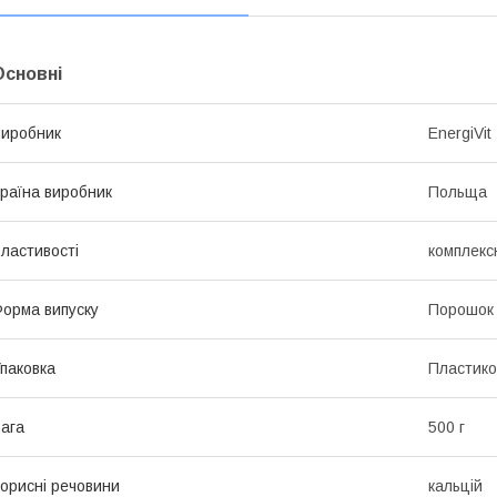
Основні
иробник
EnergiVit
раїна виробник
Польща
ластивості
комплекс
орма випуску
Порошок
паковка
Пластико
ага
500 г
орисні речовини
кальцій