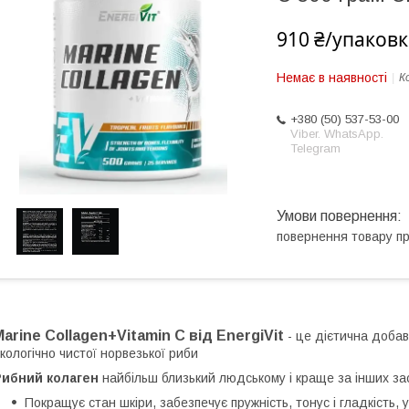
910 ₴/упаковк
Немає в наявності
К
+380 (50) 537-53-00
Viber. WhatsApp.
Telegram
повернення товару п
Marine Collagen+Vitamin C від EnergiVit
- це дієтична добав
кологічно чистої норвезької риби
Рибний колаген
найбільш близький людському і краще за інших за
Покращує стан шкіри, забезпечує пружність, тонус і гладкість,