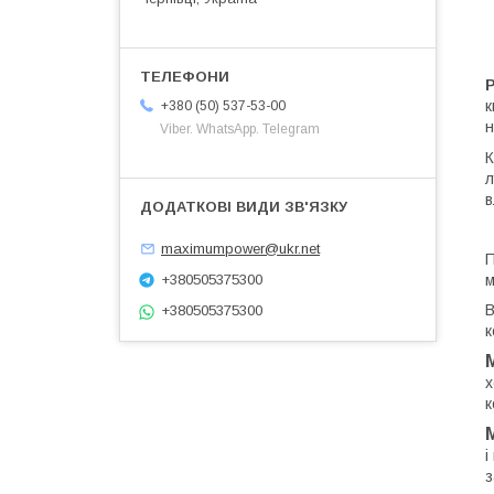
к
+380 (50) 537-53-00
н
Viber. WhatsApp. Telegram
л
в
maximumpower@ukr.net
П
+380505375300
м
В
+380505375300
к
х
к
і
з