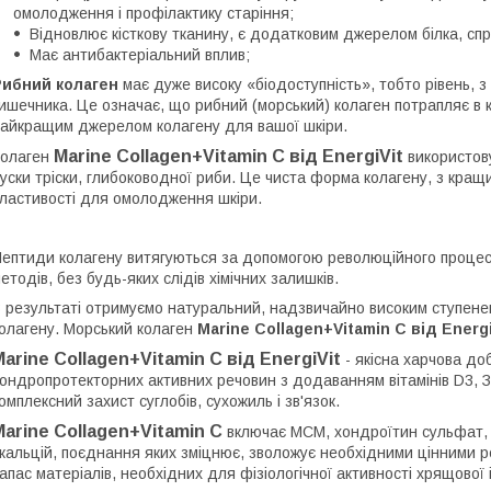
омолодження і профілактику старіння;
Відновлює кісткову тканину, є додатковим джерелом білка, сп
Має антибактеріальний вплив;
Рибний колаген
має дуже високу «біодоступність», тобто рівень, з 
ишечника. Це означає, що рибний (морський) колаген потрапляє в кр
айкращим джерелом колагену для вашої шкіри.
Marine Collagen+Vitamin C від EnergiVit
Колаген
використов
уски тріски, глибоководної риби. Це чиста форма колагену, з кращ
ластивості для омолодження шкіри.
ептиди колагену витягуються за допомогою революційного процесу
етодів, без будь-яких слідів хімічних залишків.
 результаті отримуємо натуральний, надзвичайно високим ступене
олагену. Морський колаген
Marine Collagen+Vitamin C від Energi
Marine Collagen+Vitamin C від EnergiVit
- якісна харчова до
ондропротекторних активних речовин з додаванням вітамінів D3, З 
омплексний захист суглобів, сухожиль і зв'язок.
Marine Collagen+Vitamin C
включає МСМ, хондроїтин сульфат, ко
 кальцій, поєднання яких зміцнює, зволожує необхідними цінними 
апас матеріалів, необхідних для фізіологічної активності хрящової 