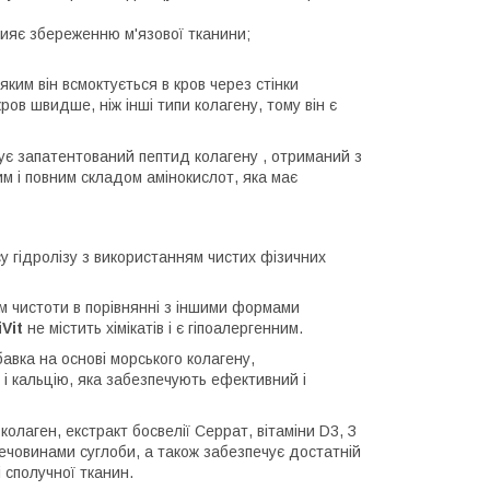
рияє збереженню м'язової тканини;
яким він всмоктується в кров через стінки
ов швидше, ніж інші типи колагену, тому він є
ує запатентований пептид колагену , отриманий з
им і повним складом амінокислот, яка має
 гідролізу з використанням чистих фізичних
м чистоти в порівнянні з іншими формами
Vit
не містить хімікатів і є гіпоалергенним.
бавка на основі морського колагену,
і кальцію, яка забезпечують ефективний і
лаген, екстракт босвелії Серрат, вітаміни D3, З
речовинами суглоби, а також забезпечує достатній
і сполучної тканин.