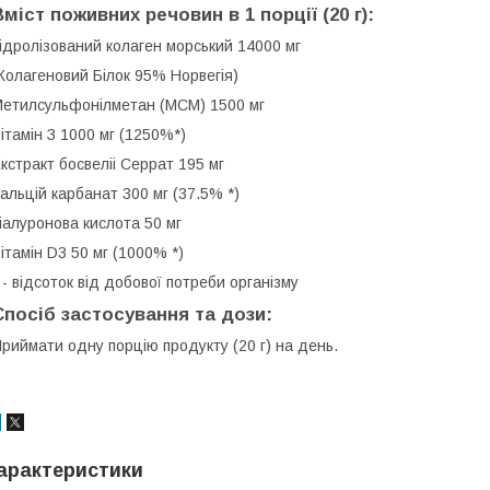
Вміст поживних речовин в 1 порції (20 г):
ідролізований колаген морський 14000 мг
Колагеновий Білок 95% Норвегія)
етилсульфонілметан (МСМ) 1500 мг
ітамін З 1000 мг (1250%*)
кстракт босвеліі Серрат 195 мг
альцій карбанат 300 мг (37.5% *)
іалуронова кислота 50 мг
ітамін D3 50 мг (1000% *)
 - відсоток від добової потреби організму
Спосіб застосування та дози:
риймати одну порцію продукту (20 г) на день.
арактеристики