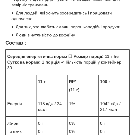
вечірніх тренувань
Для людей, які хочуть зосередитись і працювати
одночасно
Для тих, хто любить смачні порошкоподібні продукти
Люди з чутливістю до кофеїну
Состав :
Середня енергетична норма ❑ Розмір порції: 11 г he
Суткова норма: 1 порція
✔ Кількість порцій у контейнері:
30
11 г
RI**
100 г
(11 г)
Енергія
115 кДж / 24
1%
1042 кДж /
ккал
217 ккал
Жирні
0 г
0%
0 г
- з яких
0 г
0%
0 г