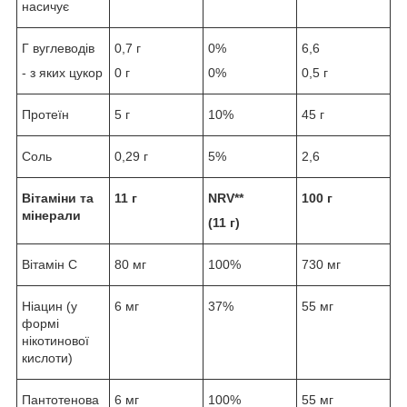
насичує
Г вуглеводів
0,7 г
0%
6,6
- з яких цукор
0 г
0%
0,5 г
Протеїн
5 г
10%
45 г
Соль
0,29 г
5%
2,6
Вітаміни та
11 г
NRV**
100 г
мінерали
(11 г)
Вітамін С
80 мг
100%
730 мг
Ніацин (у
6 мг
37%
55 мг
формі
нікотинової
кислоти)
Пантотенова
6 мг
100%
55 мг