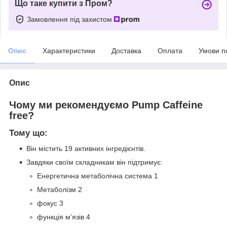
Що таке купити з Пром?
Замовлення під захистом
Опис
Характеристики
Доставка
Оплата
Умови п
Опис
Чому ми рекомендуємо Pump Caffeine
free?
Тому що:
Він містить 19 активних інгредієнтів.
Завдяки своїм складникам він підтримує:
Енергетична метаболічна система
1
Метаболізм
2
фокус
3
функція м’язів
4