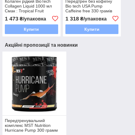
Колаген рідкий BioTech
Передтрен без кофеїну
Collagen Liquid 1000 мл
Bio tech USA Pump
Смак : Tropical Fruit
Caffeine free 330 грамів
Смак Ice tea-lemon:
1 473
1 318
₴/упаковка
₴/упаковка
Купити
Купити
Акційні пропозиції та новинки
Передтренувальний
комплекс MST Nutrition
Hurricane Pump 300 грамм
Вкус : mango-kiwi