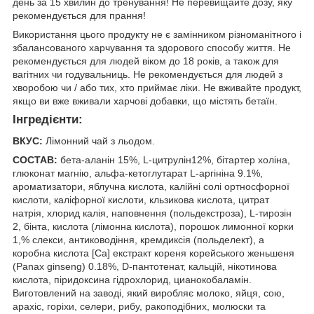
день за 15 хвилин до тренування! Не перевищайте дозу, яку
рекомендується для прання!
Використання цього продукту не є замінником різноманітного і
збалансованого харчування та здорового способу життя. Не
рекомендується для людей віком до 18 років, а також для
вагітних чи годувальниць. Не рекомендується для людей з
хворобою чи / або тих, хто приймає ліки. Не вживайте продукт,
якщо ви вже вживали харчові добавки, що містять бетаїн.
Інгредієнти:
ВКУС:
Лімонний чай з льодом.
СОСТАВ:
бета-аланін 15%, L-цитрулін12%, бітартер холіна,
глюконат магнію, альфа-кетоглутарат L-аргініна 9.1%,
ароматизатори, яблучна кислота, калійні солі ортносфорної
кислоти, каліфорної кислоти, кльзикова кислота, цитрат
натрія, хлорид калія, наповнення (польдекстроза), L-тирозін
2, бінта, кислота (лімонна кислота), порошок лимонної корки
1,% слекси, антиководіння, кремдиксія (польделект), а
коробна кислота [Са] екстракт кореня корейського женьшеня
(Panax ginseng) 0.18%, D-пантотенат, кальцій, нікотинова
кислота, піридоксина гідрохлорид, цианокобаламін.
Виготовлений на заводі, який виробляє молоко, яйця, сою,
арахіс, горіхи, селери, рибу, ракоподібних, молюски та