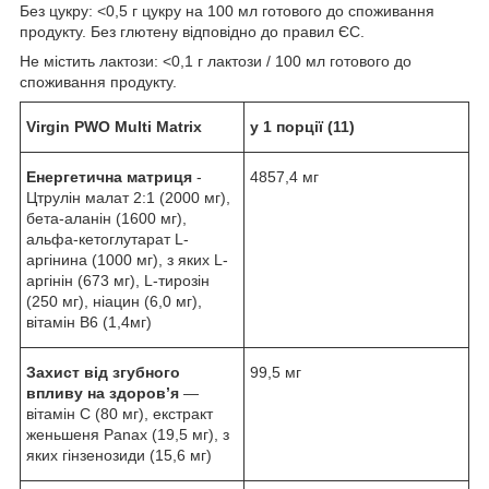
Без цукру: <0,5 г цукру на 100 мл готового до споживання
продукту. Без глютену відповідно до правил ЄС.
Не містить лактози: <0,1 г лактози / 100 мл готового до
споживання продукту.
Virgin PWO Multi Matrix
у 1 порції (11)
Енергетична матриця
-
4857,4 мг
Цтрулін малат 2:1 (2000 мг),
бета-аланін (1600 мг),
альфа-кетоглутарат L-
аргінина (1000 мг), з яких L-
аргінін (673 мг), L-тирозін
(250 мг), ніацин (6,0 мг),
вітамін B6 (1,4мг)
Захист від згубного
99,5 мг
впливу на здоров’я
—
вітамін С (80 мг), екстракт
женьшеня Panax (19,5 мг), з
яких гінзенозиди (15,6 мг)