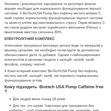
Належне і різноманітне харчування та регулярні фізичні
вправи необхідні для нормального функціонування імунної
системи.
5
BioTechUSA Pump без кофеїну містить вітамін С,
який сприяє нормальному функціонуванню імунної системи
та захисту клітин від окислювального стресу. Окрім вітаміну С,
ми також додали екстракт корейського женьшеня (Panax) з
винятковим вмістом сапонина 80%.
ЕЛЕКТРОЛІТНИЙ КОМПЛЕКС
Інтенсивне тренування виснажує запаси води та мінералів у
вашому організмі, які необхідно полагодити за допомогою
збалансованої дієти та добавок. Одним з найпоширеніших
електролітів в організмі людини є кальцій, натрій, калій,
фосфор, хлорид і магній.
4
Комп’ютерний комплекс BioTechUSA Pump без кофеїну
містить магній, кальцій і калій, які сприяють нормальному
функціонуванню м’язів.
Кому підходить Biotech USA Pump Caffeine free
?
Для людей віком понад 18 років
Для тих, хто шукає “партнера для тренування без
кофеїну ”, щоб підтримувати мотивацію, можливо, для