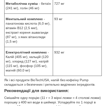
Метаболічна суміш
- бетаїн
727 мг
(241 мг), голін (46 мг)
Ментальний комплекс
-
93 мг
панатонова кислота (6,0 мг),
вітамін В12 (2,5 мкг),
екстракт кореня ашваганди
(87 мг), з яких вітанолиди
(1,5 мг)
Електролітний комплекс
-
932 мг
Калій (405 мг), кальцій (120
мг), хлорид (127 мг), натрій
(115 мг), фосфор (105 мг),
магній (60,0 мг)
Як і всі продукти BioTechUSA, напій без кофеїну Pump
складається з безпечних і ретельно виділених інгредієнтів.
Рекомендації для використання:
Смішайте одну порцію (11 г = 3 мірні ложки = 4 столові ложки)
порошку з 400 мл води в шейкері. Успадкуйте по 1 порції в