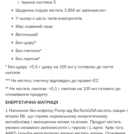
імунна система
5
Щоденна порція містить 3,856 мг амінокислот
У ньому є шість типів електролітів.
Має освіжний смак
Вегонський
Без цукру*
Без глютена*
Без лактози*
* Без цукру: <0,5 г цукру на 100 мл у готовому до пиття
напоєм.
*** Не містить глютену відповідно до правил ЄС.
** Не містить лактози: <0,1 г лактози на 100 мл готового до
споживання продукту.
ЕНЕРГЕТИЧНА МАТРИЦЯ
1
Напоєння без кофеїну Pump від BioTechUSA містить ніацин і
вітамін В6, що сприяє нормальному енергетичному
метаболізму і зменшенню втоми та втоми. Продукт містить
умовно незамінні амінокислоти L-тирозін і L-аргін. Крім того,
AAKG (альфа-кетоглутарат аргіна) містить аргінін. Основним