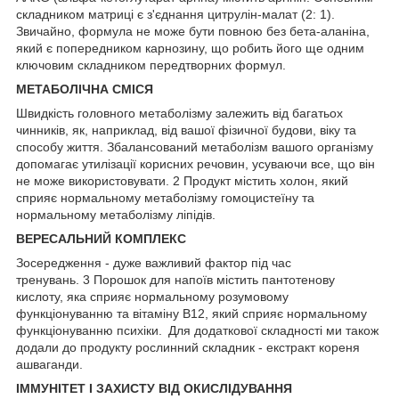
складником матриці є з'єднання цитрулін-малат (2: 1).
Звичайно, формула не може бути повною без бета-аланіна,
який є попередником карнозину, що робить його ще одним
ключовим складником передтворних формул.
МЕТАБОЛІЧНА СМІСЯ
Швидкість головного метаболізму залежить від багатьох
чинників, як, наприклад, від вашої фізичної будови, віку та
способу життя. Збалансований метаболізм вашого організму
допомагає утилізації корисних речовин, усуваючи все, що він
не може використовувати.
2
Продукт містить холон, який
сприяє нормальному метаболізму гомоцистеїну та
нормальному метаболізму ліпідів.
ВЕРЕСАЛЬНИЙ КОМПЛЕКС
Зосередження - дуже важливий фактор під час
тренувань.
3
Порошок для напоїв містить пантотенову
кислоту, яка сприяє нормальному розумовому
функціонуванню та вітаміну В12, який сприяє нормальному
функціонуванню психіки. Для додаткової складності ми також
додали до продукту рослинний складник - екстракт кореня
ашваганди.
ІММУНІТЕТ І ЗАХИСТУ ВІД ОКИСЛІДУВАННЯ