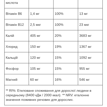
кислота
Вітамін В6
1,4 мг
100%
13 мг
Вітамін В12
2,5 мкг
100%
23 мкг
Калій
405 мг
20%
3683 мг
Хлорид
150 мг
19%
1367 мг
Кальцій
120 мг
15%
1092 мг
Фосфор
105 мг
15%
955 мг
Магний
60 мг
16%
546 мг
** RI%: Етиловане споживання для дорослої людини в
середньому (8400 кДж / 2000 ккал). ** NRV: еталонне
значення поживних речовин для дорослих.