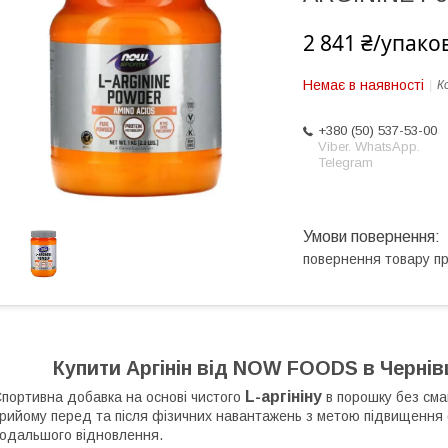
2 841 ₴/упако
Немає в наявності
К
+380 (50) 537-53-00
Viber. WhatsApp.
Telegram
повернення товару п
Купити Аргінін від NOW FOODS в Чернівц
L-аргініну
портивна добавка на основі чистого
в порошку без сма
рийому перед та після фізичних навантажень з метою підвищення 
одальшого відновлення.