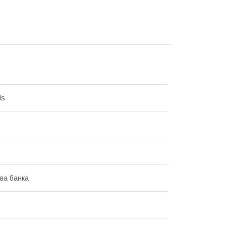
ds
ва банка