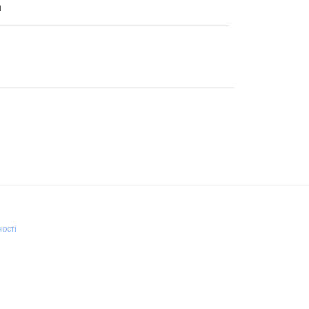
я
ості