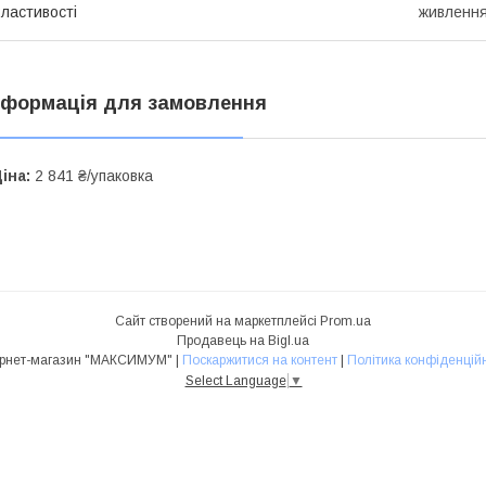
ластивості
живленн
нформація для замовлення
іна:
2 841 ₴/упаковка
Сайт створений на маркетплейсі
Prom.ua
Продавець на Bigl.ua
Інтернет-магазин "МАКСИМУМ" |
Поскаржитися на контент
|
Політика конфіденційн
Select Language
▼