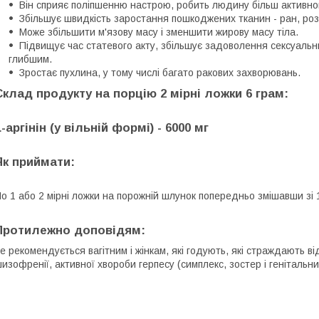
Він сприяє поліпшенню настрою, робить людину більш активно
Збільшує швидкість заростання пошкоджених тканин - ран, розт
Може збільшити м'язову масу і зменшити жирову масу тіла.
Підвищує час статевого акту, збільшує задоволення сексуальни
глибшим.
Зростає пухлина, у тому числі багато ракових захворювань.
Склад продукту на порцію 2 мірні ложки 6 грам:
L-аргінін (у вільній формі) - 6000 мг
Як приймати:
о 1 або 2 мірні ложки на порожній шлунок попередньо змішавши зі 
Протилежно доповідям:
е рекомендується вагітним і жінкам, які годують, які страждають ві
изофренії, активної хвороби герпесу (симплекс, зостер і генітальни