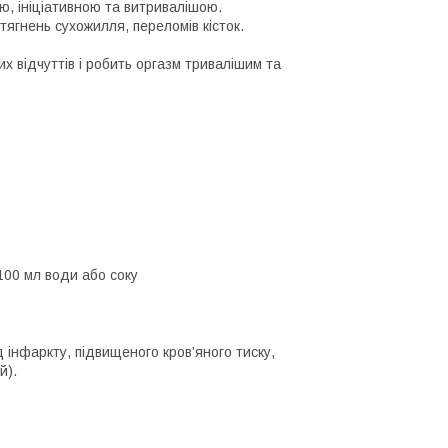
ю, ініціативною та витривалішою.
ягнень сухожилля, переломів кісток.
х відчуттів і робить оргазм тривалішим та
100 мл води або соку
д інфаркту, підвищеного кров’яного тиску,
й).