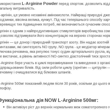
L-Arginine Powder
Використання
перед спортом. дозволить відд
агальну витривалість.
-аргінін, це умовно незамінні амінокислоти. Найкращі природні дже
одзинки, вівсяна велика, кунжут. Під час теперішнього способу харч
еревищує тих підвищених потреб, які визначаються сучасним спос
ргінін є одним з найпродуктивніших стимуляторів виробництва сома
озволяє підтримувати його концентрацію на верхніх сторонах нор
ргінін — це донор і природний транспорт азоту. Він надає азотній
интазами, які синтезують NO групу. NO група - це медіатор мічера
лючова речовина, яка регулює тонус судин артеріального русла, від
е вистачає, а рівень активності NO-синтез діастолічний тиск зроста
-Arginine бере участь в циклі переамінування та виведення з орган
ідпрацьованих білків. Від сили роботи циклу (орнітин — цитрулін —
ечовину і очищуватися від білкових шлангів.
-Arginine 500мг показаний людям після 30 років, оскільки до цього 
іпофізу.
Функціональна дія NOW L-Arginine 500мг:
Він активізує ріст до верхніх нормальних меж соматотропного 