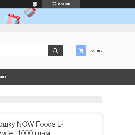
Кошик
Кошик
МІН
рошку NOW Foods L-
wder 1000 грам