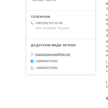
з
L
р
+380 (50) 537-53-00
п
Viber. WhatsApp. Telegram
А
д
А
с
к
maximumpower@ukr.net
н
+380505375300
L
в
+380505375300
с
L
г