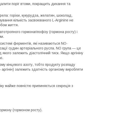
алити поріг втоми, покращить дихання та
рела: горіхи, кукурудза, желатин, шоколад,
ування кількість засвоюваного L-Arginine не
обом життя.
тотропного гормонагіпофізу (гормона росту) і
ми.
 системі ферментів, які називаються NO-
ксації судин артеріального русла. NO група — це
 якого залежить діастолічний тиск. Якщо аргініну
є.
ізму кінцевого азоту, тобто продукту розпаду
 аргінін) залежить здатність організму виробляти
віку майже повністю припиняється секреція з
гормону (гормоном росту).