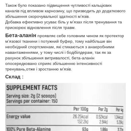
Також було показано підвищення чутливості кальцієвих
каналів під впливом карнозину, що призводить до додаткового
збільшення скорочувальної здатності м’язів.
Добавка ефективно усуває біль у м’язах після тренування та
прискорює відновлення після травм.
Бета-аланін
проявляє себе головним чином як протектор
м’язової тканини і потужний буфер, тому найбільше він
необхідний спортсменам, які стикаються з анаеробними
навантаженнями, у тому числі і бодібілдерам, так як за
рахунок збільшення витривалості, бета-аланін
опосередковано сприяє збільшенню інтенсивності
тренувань,отже і зростанню м’язів.
Склад :