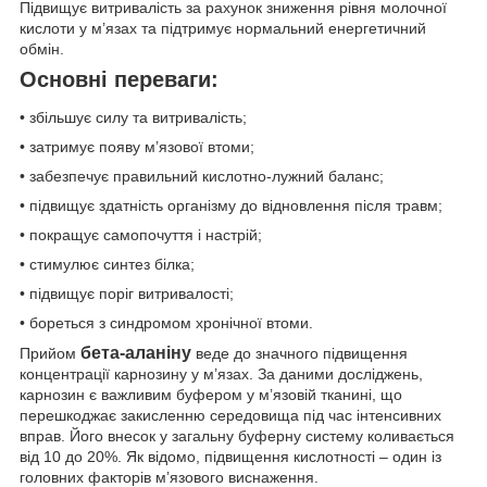
Підвищує витривалість за рахунок зниження рівня молочної
кислоти у м’язах та підтримує нормальний енергетичний
обмін.
Основні переваги:
• збільшує силу та витривалість;
• затримує появу м’язової втоми;
• забезпечує правильний кислотно-лужний баланс;
• підвищує здатність організму до відновлення після травм;
• покращує самопочуття і настрій;
• стимулює синтез білка;
• підвищує поріг витривалості;
• бореться з синдромом хронічної втоми.
бета-аланіну
Прийом
веде до значного підвищення
концентрації карнозину у м’язах. За даними досліджень,
карнозин є важливим буфером у м’язовій тканині, що
перешкоджає закисленню середовища під час інтенсивних
вправ. Його внесок у загальну буферну систему коливається
від 10 до 20%. Як відомо, підвищення кислотності – один із
головних факторів м’язового виснаження.